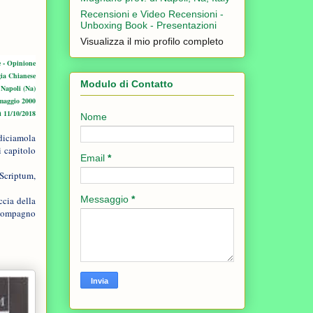
Recensioni e Video Recensioni -
Unboxing Book - Presentazioni
Visualizza il mio profilo completo
e - Opinione
gia Chianese
Modulo di Contatto
Napoli (Na)
 maggio 2000
ì 11/10/2018
Nome
 diciamola
i capitolo
Email
*
 Scriptum,
Messaggio
*
ccia della
n compagno