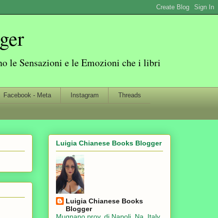
ger
 le Sensazioni e le Emozioni che i libri
Facebook - Meta
Instagram
Threads
Luigia Chianese Books Blogger
Luigia Chianese Books
Blogger
Mugnano prov. di Napoli, Na, Italy