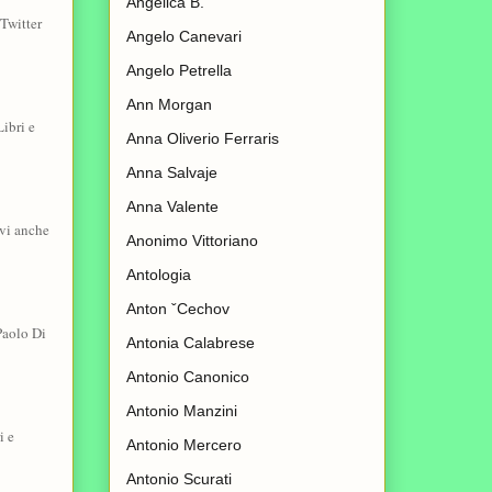
Angelica B.
Twitter
Angelo Canevari
Angelo Petrella
Ann Morgan
ibri e
Anna Oliverio Ferraris
Anna Salvaje
Anna Valente
vi anche
Anonimo Vittoriano
Antologia
Anton ˇCechov
Paolo Di
Antonia Calabrese
Antonio Canonico
Antonio Manzini
i e
Antonio Mercero
Antonio Scurati