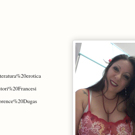
tteratura%20erotica
utori%20Francesi
Florence%20Dugas