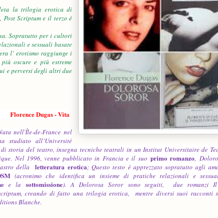
eta la trilogia erotica di
 Post Scriptum e il terzo è
na. Sopratutto per i cultori
elazionali e sessuali basate
era l’ erotismo raggiunge i
i più oscure e più estreme
 e perversi degli altri due
 Dugas - Vita
ata nell'Île-de-France nel
a studiato all’Université
e di storia del teatro, insegna tecniche teatrali in un Institut Universitaire de T
primo romanzo
tique. Nel 1996, venne pubblicato in Francia e il suo
,
Doloro
letteratura erotica
lastro della
; Questo testo è apprezzato sopratutto agli ama
 BDSM
(acronimo che identifica un insieme di pratiche relazionali e sessua
ne
sottomissione
e la
). A
Dolorosa Soror
sono seguiti,
due romanzi
I
scriptum
, creando di fatto una trilogia erotica,
mentre diversi suoi racconti 
ditions Blanche.