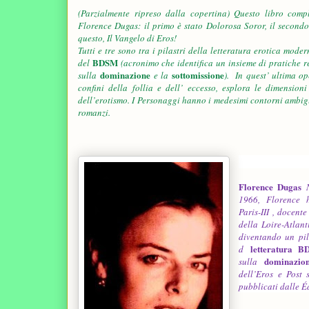
(Parzialmente ripreso dalla copertina) Questo libro compl
Florence Dugas:
il primo è stato Dolorosa Soror, il secondo,
questo, Il Vangelo di Eros!
Tutti e tre sono tra i pilastri della letteratura erotica moder
BDSM
del
(acronimo che identifica un insieme di pratiche r
dominazione
sottomissione
sulla
e la
).
In quest’ ultima op
confini della follia e dell’ eccesso, esplora le dimension
dell’erotismo. I Personaggi hanno i medesimi contorni ambigui
romanzi.
Florence
Florence Dugas
N
1966, Florence h
Paris-III , docent
della Loire-Atlan
diventando un pi
letteratura
d
dominazio
sulla
dell’Eros
e
Post 
pubblicati dalle É