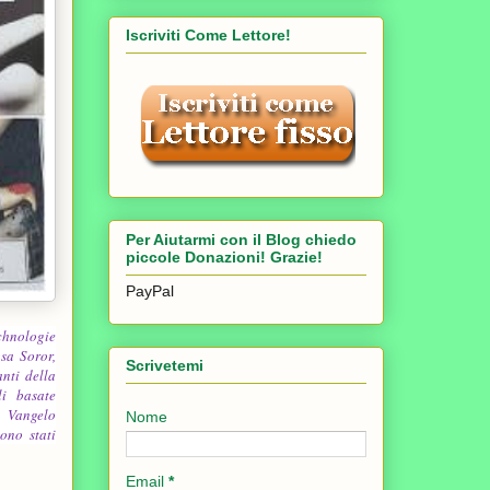
Iscriviti Come Lettore!
Per Aiutarmi con il Blog chiedo
piccole Donazioni! Grazie!
PayPal
echnologie
sa Soror
,
Scrivetemi
nti della
li basate
l Vangelo
Nome
sono stati
Email
*