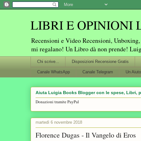
LIBRI E OPINIONI Lu
Recensioni e Video Recensioni, Unboxing, P
mi regalano! Un Libro dà non prende! Lui
Chi scrive...
Disposizioni Recensione Gratis
Canale WhatsApp
Canale Telegram
Un Aiuto
Aiuta Luigia Books Blogger con le spese, Libri, p
Donazioni tramite PayPal
martedì 6 novembre 2018
Florence Dugas - Il Vangelo di Eros