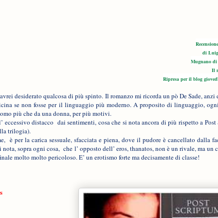
Recension
di Lui
Mugnano di 
Il
Ripresa per il blog gioved
, avrei desiderato qualcosa di più spinto. Il romanzo mi ricorda un pò De Sade, anzi
avvicina se non fosse per il linguaggio più moderno. A proposito di linguaggio, ogn
uomo più che da una donna, per più motivi.
 l’ eccessivo distacco
dai sentimenti, cosa che si nota ancora di più rispetto a Post
a trilogia).
me,
è per la carica sessuale, sfacciata e piena, dove il pudore è cancellato dalla fa
si nota, sopra ogni cosa,
che l’ opposto dell’ eros, thanatos, non è un rivale, ma u
finale molto molto pericoloso. E’ un erotismo forte ma decisamente di classe!
os