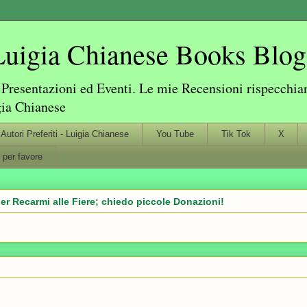
igia Chianese Books Blog
resentazioni ed Eventi. Le mie Recensioni rispecchiano
gia Chianese
Autori Preferiti - Luigia Chianese
You Tube
Tik Tok
X
 per favore
er Recarmi alle Fiere; chiedo piccole Donazioni!