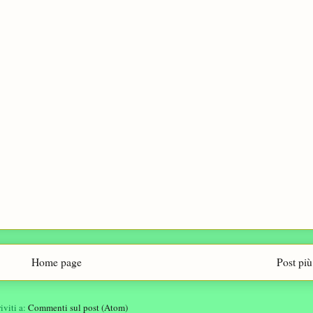
Home page
Post più
riviti a:
Commenti sul post (Atom)