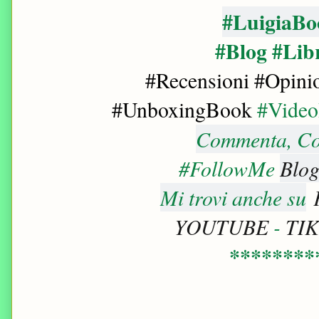
#LuigiaBo
#Blog #Lib
#Recensioni #Opini
#UnboxingBook
#Vide
Commenta, Con
#FollowMe
Blog
Mi trovi anche su
YOUTUBE
-
TI
********