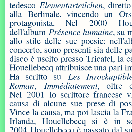
Elementarteilchen
tedesco
, dirett
alla Berlinale, vincendo un Ors
protagonista. Nel 2000 Hou
Présence humaine
dell'album
, su 
allo stile delle sue poesieː nell'
concerto, sono presenti sia delle par
disco è uscito presso Tricatel, la 
Houellebecq attribuisce una pari im
Les Inrockuptibl
Ha scritto su
Roman
Immédiatement
,
, oltre 
Nel 2001 lo scrittore francese v
causa di alcune sue prese di pos
Vince la causa, ma poi lascia la Fr
Irlanda, Houellebecq si è in s
2004 Houellebecq è passato dal s