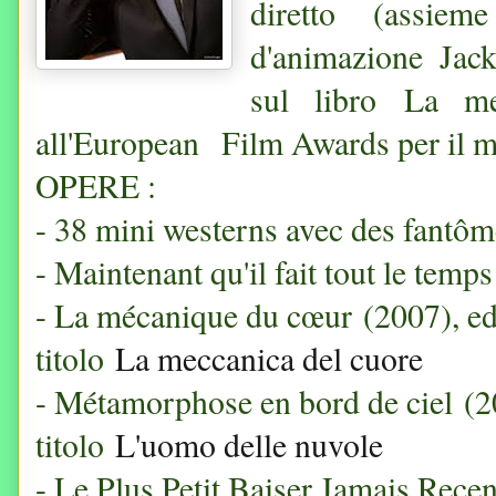
diretto (assie
d'animazione
Jac
sul libro La me
all'
European Film Awards per il mi
OPERE :
- 38 mini westerns avec des fantôme
- Maintenant qu'il fait tout le temps 
- La mécanique du cœur (2007), edit
titolo
La meccanica del cuore
- Métamorphose en bord de ciel (201
titolo
L'uomo delle nuvole
- Le Plus Petit Baiser Jamais Recen