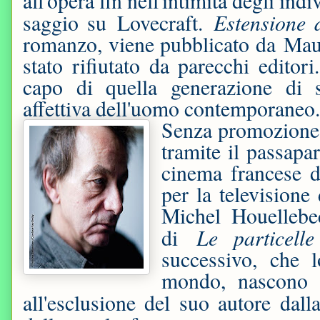
all'opera fin nell'intimità degli i
Estensione d
saggio su Lovecraft.
romanzo, viene pubblicato da Ma
stato rifiutato da parecchi edito
capo di quella generazione di sc
affettiva dell'uomo contemporaneo
Senza promozione n
tramite il passapar
cinema francese 
per la television
Michel Houellebe
Le particelle
di
successivo, che 
mondo, nascono f
all'esclusione del suo autore dalla