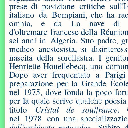
prese di posizione critiche sull'I
italiano da Bompiani, che ha ra
omnia, e da La nave di Te
d'oltremare francese della Réunio
sei anni in Algeria. Suo padre, g
medico anestesista, si disintere
nascita della sorellastra. I genit
Henriette Houellebecq, una comuni
Dopo aver frequentato a Parigi 
preparazione per la Grande École,
nel 1975, dove fonda la poco fortu
per la quale scrive qualche poesia 
Cristal de souffrance
titolo
. 
nel 1978 con una specializzazi
dell'ambiente naturale
». Subito d