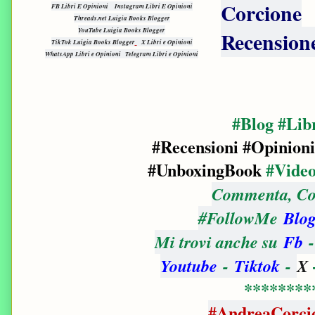
Corcione
FB Libri E Opinioni
Instagram Libri E Opinioni
Threads.net Luigia Books Blogger
YouTube Luigia Books Blogger
Recensione
TikTok Luigia Books Blogger
X Libri e Opinioni
WhatsApp Libri e Opinioni
Telegram Libri e Opinioni
#Blog #Lib
#Recensioni #Opinioni
#UnboxingBook
#Vide
Commenta, Con
#FollowMe
Blog
Mi trovi anche su
Fb
Youtube
-
Tiktok
-
X
********
#AndreaCorcio