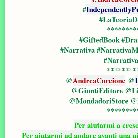
#
IndependentlyP
#LaTeoriaDe
********
#GiftedBook #D
#Narrativa #Narrativ
#Narrativ
********
@
AndreaCorcione
@
@GiuntiEditore @Li
@MondadoriStore 
********
Per aiutarmi a cres
Per aiutarmi ad andare avanti una 