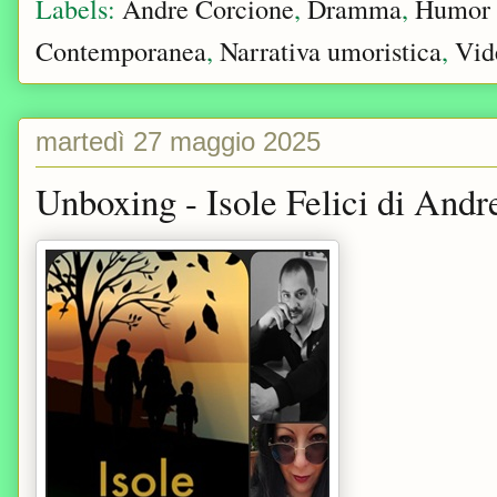
Labels:
Andre Corcione
,
Dramma
,
Humor 
Contemporanea
,
Narrativa umoristica
,
Vid
martedì 27 maggio 2025
Unboxing - Isole Felici di And