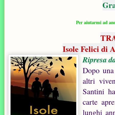
Gra
Per aiutarmi ad an
TR
Isole Felici di
Ripresa da
Dopo una 
altri viv
Santini h
carte apr
lunghi an