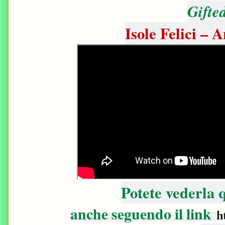
Gifte
Isole Felici –
Potete vederla
anche seguendo il link
h