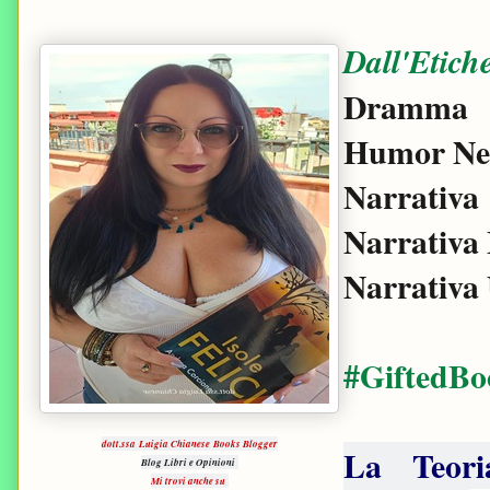
Dall'Etiche
Dramma
Humor Ne
Narrativa
Narrativa
Narrativa
#GiftedBo
dott.ssa Luigia Chianese Books Blogger
La Teori
Blog Libri e Opinioni
Mi trovi anche su