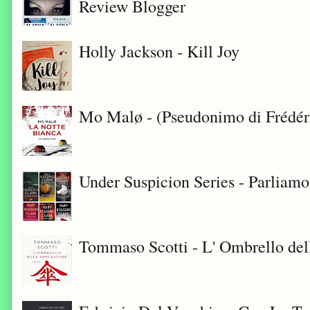
Review Blogger
Holly Jackson - Kill Joy
Mo Malø - (Pseudonimo di Frédér
Under Suspicion Series - Parliam
Tommaso Scotti - L' Ombrello del