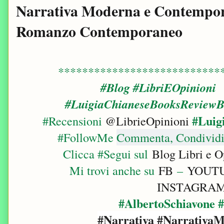
Narrativa Moderna e Contempo
Romanzo Contemporaneo
***************************
#Blog #LibriEOpinioni
#LuigiaChianeseBooksReviewB
#Luig
#Recensioni
@LibrieOpinioni
#FollowMe
Commenta, Condividi,
Clicca #Segui sul
Blog Libri e O
Mi trovi anche su
FB
–
YOUT
INSTAGRA
#AlbertoSchiavone 
#Narrativa #Narrativ