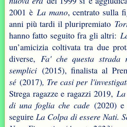
nuova era
del 1999 si è aggiudica
La mano
2001 è
, centrato sulla f
Tor
anni più tardi il pluripremiato
L
hanno fatto seguito fra gli altri:
un’amicizia coltivata tra due pro
Fa' che questa strada 
diverse,
semplici
(2015), finalista al Pr
sé
, Tre casi per l'investig
(2017)
La
Strega ragazze e ragazzi 2019,
di una foglia che cade
(2020) 
La Colpa di essere Nati. S
seguire