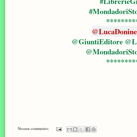
#LibrerieG
#MondadoriSt
********
@LucaDonine
@GiuntiEditore @Li
@MondadoriSt
********
Nessun commento: