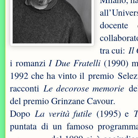
all’Unive
docente 
collaborat
Il
tra cui:
I Due Fratelli
i romanzi
(1990) m
1992 che ha vinto il premio Selez
Le decorose memorie
racconti
del
del premio Grinzane Cavour.
La verità futile
T
Dopo
(1995) e
puntata di un famoso programma