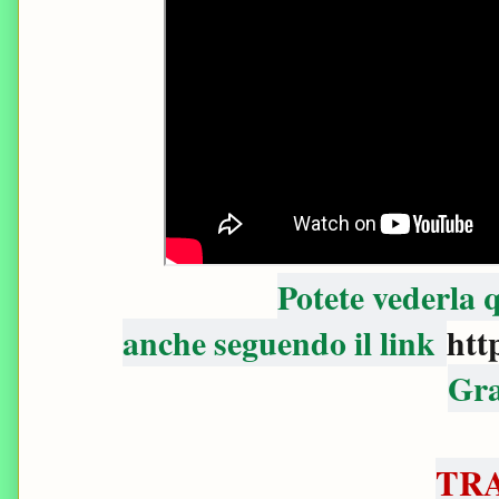
Potete vederla
anche seguendo il link
htt
Gra
TR