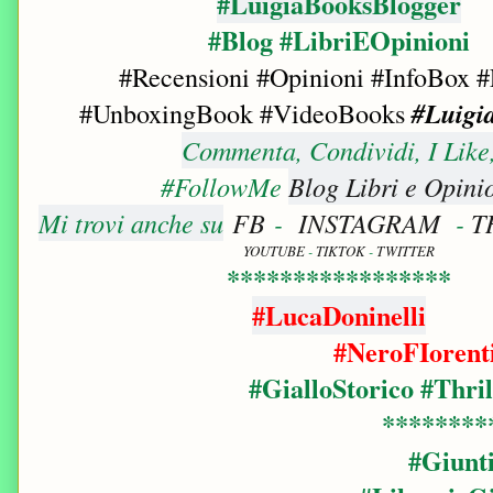
#LuigiaBooksBlogger
#Blog #LibriEOpinioni
#Recensioni #Opinioni #InfoBox #
#UnboxingBook
#VideoBooks
#Luigi
Commenta, Condividi, I Like
#FollowMe
Blog Libri e Opini
Mi trovi anche su
FB
-
INSTAGRAM
-
T
YOUTUBE
-
TIKTOK
-
TWITTER
*****************
#LucaDoninelli
#NeroFIorent
#GialloStorico #Thri
********
#Giunt