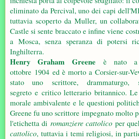
inchiesta porta al colpevole sbagliato: il c
eliminato da Percival, uno dei capi dell'M
tuttavia scoperto da Muller, un collabora
Castle si sente braccato e infine viene cos
a
Mosca
, senza speranza di potersi ri
Inghilterra
.
Henry Graham Greene
è nato a 
ottobre 1904 ed è morto a Corsier-sur-Vev
stato uno scrittore, drammaturgo, s
segreto e critico letterario britannico. L
morale ambivalente e le questioni politi
Greene fu uno scrittore impegnato molto p
l'etichetta di
romanziere cattolico
per que
cattolico
, tuttavia i temi religiosi, in part