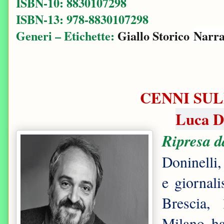
ISBN-10: ‎8830107298
ISBN-13: ‎978-8830107298
Generi – Etichette:
Giallo Storico
Narra
CENNI SUL
Luca D
Ripresa d
Doninelli
,
e giornali
Brescia, 
Milano, ha