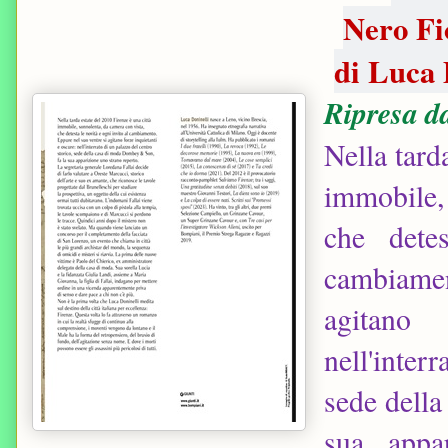
Nero Fi
di Luca 
Ripresa da
Nella tard
immobile,
che dete
cambiame
agitano 
nell'inter
sede dell
sua appa