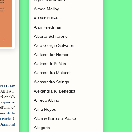
Aimee Molloy
Alafair Burke
Alan Friedman
Alberto Schiavone
Aldo Giorgio Salvatori
Aleksandar Hemon
Aleksandr Puškin
Alessandro Maiucchi
Alessandro Stringa
ti i Link:
MAABHWT-
Alexandra K. Benedict
rBiSzFVA
Alfredo Alvino
e questo:
ell'amore"
Alina Reyes
ione della
o carico!
Allan & Barbara Pease
Opinioni)
Allegoria