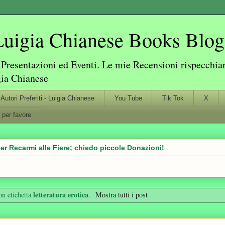
igia Chianese Books Blog
resentazioni ed Eventi. Le mie Recensioni rispecchiano
gia Chianese
Autori Preferiti - Luigia Chianese
You Tube
Tik Tok
X
 per favore
er Recarmi alle Fiere; chiedo piccole Donazioni!
letteratura erotica
on etichetta
.
Mostra tutti i post