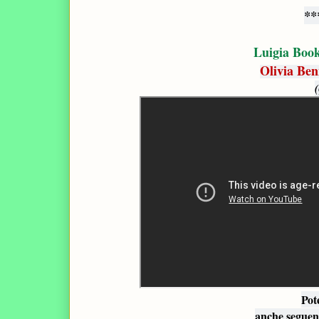
**
Luigia Book
Olivia Ben
Pot
anche seguend