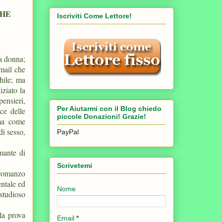
CHE
Iscriviti Come Lettore!
a donna;
-mail che
hile; ma
iziato la
pensieri,
Per Aiutarmi con il Blog chiedo
ce delle
piccole Donazioni! Grazie!
ima come
di sesso,
PayPal
mante di
Scrivetemi
 romanzo
entale ed
Nome
 studioso
 la prova
Email
*