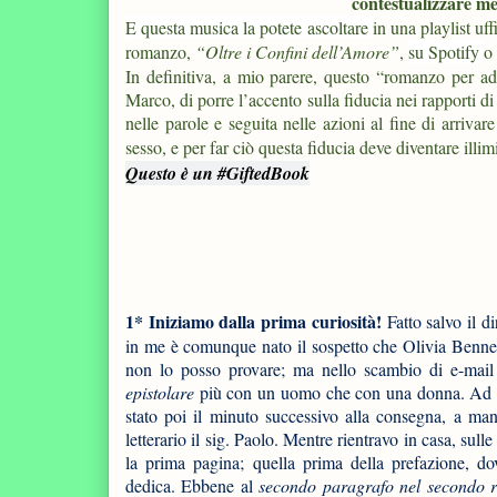
contestualizzare meg
E questa musica la potete ascoltare
in una playlist uff
romanzo,
“Oltre i Confini dell’Amore”
,
su Spotify
o
In definitiva, a mio parere, questo “romanzo per ad
Marco, di porre l’accento sulla fiducia nei rapporti di
nelle parole e seguita nelle azioni al fine di arriv
sesso, e per far ciò questa fiducia deve diventare illimi
Questo è un #GiftedBook
1* Iniziamo dalla prima curiosità!
Fatto salvo il dir
in me è comunque nato il sospetto che Olivia Benne
non lo posso provare; ma nello scambio di e-mail 
epistolare
più con un uomo che con una donna. Ad a
stato poi il minuto successivo alla consegna, a man
letterario il sig. Paolo. Mentre rientravo in casa, sulle 
la prima pagina; quella prima della prefazione, do
dedica. Ebbene al
secondo paragrafo nel secondo r