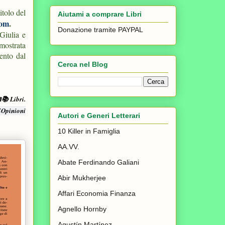
itolo del
Aiutami a comprare Libri
com
.
Donazione tramite PAYPAL
Giulia e
imostrata
mento dal
Cerca nel Blog
📚 Libri.
EOpinioni
Autori e Generi Letterari
10 Killer in Famiglia
AA.VV.
Abate Ferdinando Galiani
Abir Mukherjee
Affari Economia Finanza
Agnello Hornby
Agustín Martínez