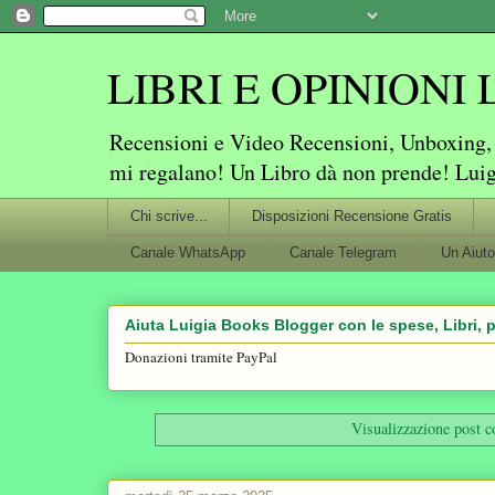
LIBRI E OPINIONI Lu
Recensioni e Video Recensioni, Unboxing, P
mi regalano! Un Libro dà non prende! Lui
Chi scrive...
Disposizioni Recensione Gratis
Canale WhatsApp
Canale Telegram
Un Aiuto
Aiuta Luigia Books Blogger con le spese, Libri, p
Donazioni tramite PayPal
Visualizzazione post c