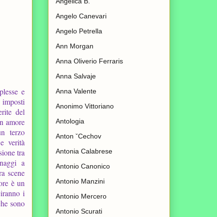
Angelica B.
Angelo Canevari
Angelo Petrella
Ann Morgan
Anna Oliverio Ferraris
Anna Salvaje
plesse e
Anna Valente
 imposti
Anonimo Vittoriano
rite del
 un amore
Antologia
un terzo
Anton ˇCechov
e verità
Antonia Calabrese
sione tra
onaggi a
Antonio Canonico
ra scene
Antonio Manzini
more è un
iranno i
Antonio Mercero
 che sono
Antonio Scurati