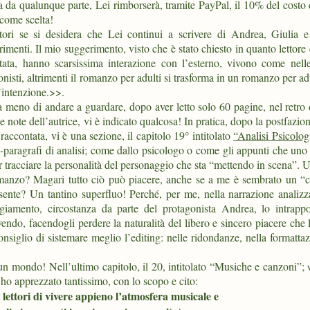
ta da qualunque parte, Lei rimborserà, tramite PayPal, il 10% del costo 
 come scelta!
ttori se si desidera che Lei continui a scrivere di Andrea, Giulia 
rimenti. Il mio suggerimento, visto che è stato chiesto in quanto lettor
ttata, hanno scarsissima interazione con l’esterno, vivono come nelle
nisti, altrimenti il romanzo per adulti si trasforma in un romanzo per ad
’intenzione.>>.
a meno di andare a guardare, dopo aver letto solo 60 pagine, nel retro 
 note dell’autrice, vi è indicato qualcosa! In pratica, dopo la postfazion
 raccontata, vi è una sezione, il capitolo 19° intitolato
“Analisi Psicolog
-paragrafi di analisi; come dallo psicologo o come gli appunti che uno 
er tracciare la personalità del personaggio che sta “mettendo in scena”.
omanzo? Magari tutto ciò può piacere, anche se a me è sembrato un “
esente? Un tantino superfluo! Perché, per me, nella narrazione analizz
giamento, circostanza da parte del protagonista Andrea, lo intrappo
endo, facendogli perdere la naturalità del libero e sincero piacere che 
nsiglio di sistemare meglio l’editing: nelle ridondanze, nella formatta
 è un mondo!
Nell’ultimo capitolo, il 20, intitolato “Musiche e canzoni”;
e ho apprezzato tantissimo, con lo scopo e cito:
ettori di vivere appieno l’atmosfera musicale e