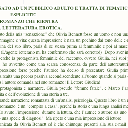
INATO AD UN PUBBLICO ADULTO
E TRATTA DI TEMATI
ESPLICITE!
 ROMANZO CHE RIENTRA
 LETTERATURA EROTICA.
o della mia “sensazione” che Olivia Bennett fosse un uomo e non un
 immagine e vita; questa impressione è nata un pochino dal tono delle e
na del suo libro, parla di se stessa prima al femminile e poi al masc
. (L'agente letterario mi ha confermato che sarà corretto!) Dopo aver in
 perché la protagonista femminile del racconto, ovvero Giulia, nei suoi 
, ho avvertito come una scarsa conoscenza da parte dell’autore/autri
ressione forse perché l’autrice ha deciso di presentare Giulia pr
a realtà una pecora passiva accondiscendente all’uomo quando si parla 
a l’autore comanda nel suo romanzo! Il Lettore Giudica!
 protagonista e narratore, Giulia pseudo "femme fatale", e Marco l’a
a e dell’evoluzione di una storia a tre.
rande narrazione romanzata di un’analisi psicologia. Questo libro è un
l romanzo, è un "compito a casa"; perché la storia è una lunga analisi m
o avuto l’impressione, durante la lettura, che l’autrice o autore sia uno
 una specie di diagnosi". Ma ripeto è una mia impressione di lettore!
omunicata da Olivia Bennett ed è che chiunque presenti alla sua e-mail