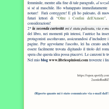
femminile, mentre alla fine di tale paragrafo,
al terzu
si sé al maschile. Ho whatappato immediatamente all
notare!
Farà correggere! E gli ho palesato, di nuo
futuri lettori di
“Oltre i Confini dell’Amore”,
considerazioni!
2*
la seconda curiosità
mi è stata palesata, via e-ma
del libro, nei momenti più intensi, l’autrice ha inser
protagonisti ascoltavano, assicurandosi d’includere i 
pagine. Per agevolarne l'ascolto, lei ha creato anc
essere facilmente trovata digitando il titolo del rom
spera che questa idea possa piacervi.
Le canzoni le t
blog
www.librieopinioni.com
Nel mio
troverete i lin
https://open.spotify
2zerdeRmBZ
(Riporto quanto mi è stato comunicato via e-mail dall’aut