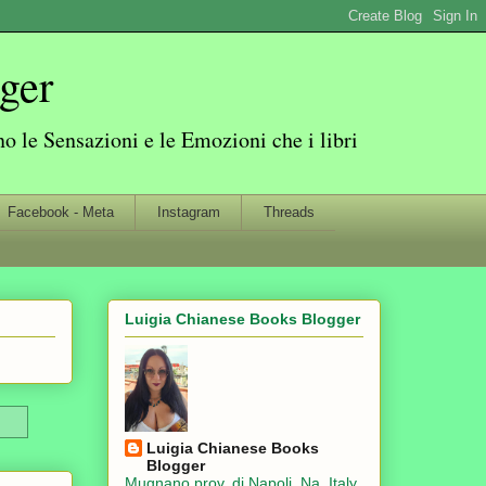
ger
 le Sensazioni e le Emozioni che i libri
Facebook - Meta
Instagram
Threads
Luigia Chianese Books Blogger
Luigia Chianese Books
Blogger
Mugnano prov. di Napoli, Na, Italy