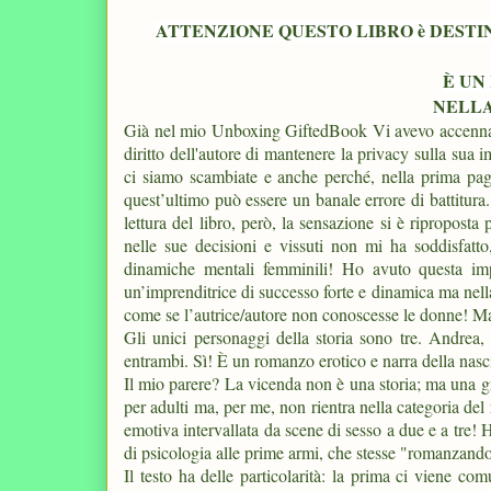
ATTENZIONE QUESTO LIBRO è DEST
È UN
NELLA
Già nel mio Unboxing GiftedBook Vi avevo accennat
diritto dell'autore di mantenere la privacy sulla sua
ci siamo scambiate e anche perché, nella prima pagi
quest’ultimo può essere un banale errore di battitura
lettura del libro, però, la sensazione si è riproposta
nelle sue decisioni e vissuti non mi ha soddisfatto
dinamiche mentali femminili! Ho avuto questa imp
un’imprenditrice di successo forte e dinamica ma nell
come se l’autrice/autore non conoscesse le donne! M
Gli unici personaggi della storia sono tre. Andrea,
entrambi. Sì! È un romanzo erotico e narra della nascit
Il mio parere? La vicenda non è una storia; ma una g
per adulti ma, per me, non rientra nella categoria de
emotiva intervallata da scene di sesso a due e a tre! H
di psicologia alle prime armi, che stesse "romanzando
Il testo ha delle particolarità: la prima ci viene c