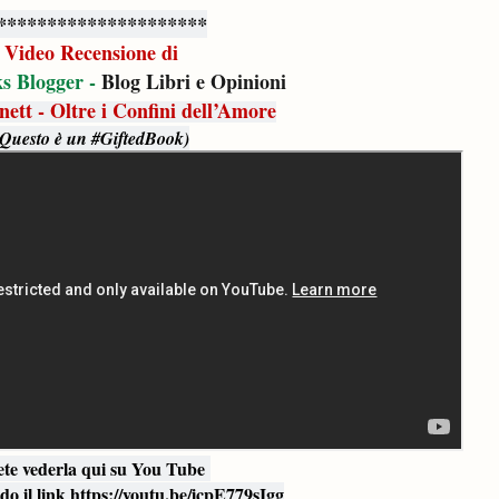
*********************
Video Recensione di
s Blogger -
Blog Libri e Opinioni
nett - Oltre i Confini dell’Amore
(Questo è un #GiftedBook)
ete vederla qui su You Tube
o il link https://youtu.be/icpE779sIgg