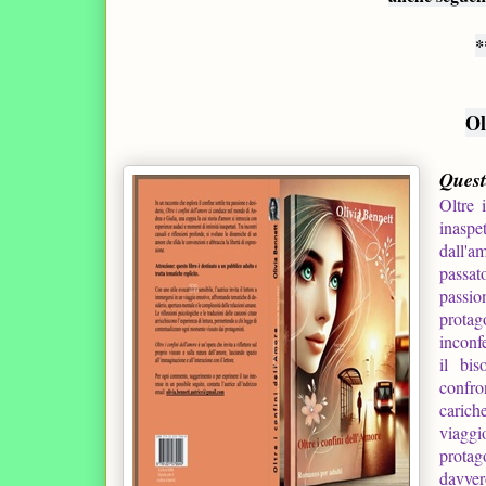
*
Ol
Quest
Oltre 
inaspe
dall'a
passat
passio
protag
inconfe
il bis
confro
carich
viaggi
protag
davver