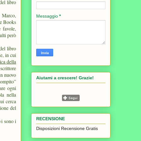
del libro
e Marco,
Messaggio
*
e e Books
 favole,
ulti però
del libro
e, in cui
ica della
scrittore
 Un nuovo
Aiutami a crescere! Grazie!
compito”
are ogni
la nella
lui cerca
zione del
RECENSIONE
i sono i
v
Disposizioni Recensione Gratis