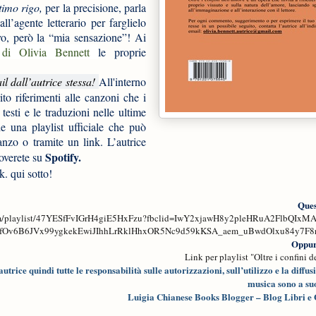
ltimo rigo,
per la precisione, parla
’agente letterario per farglielo
vo, però la “mia sensazione”! Ai
 di Olivia Bennett
le proprie
il dall’autrice stessa!
All'interno
ito riferimenti alle canzoni che i
testi e le traduzioni nelle ultime
he una playlist ufficiale che può
anzo o tramite un link. L’autrice
Spotify.
roverete su
k. qui sotto!
Ques
.com/playlist/47YESfFvIGrH4giE5HxFzu?fbclid=IwY2xjawH8y2pleHRuA2FlbQIx
fOv6B6JVx99ygkekEwiJIhhLrRklHhxOR5Nc9d59kKSA_aem_uBwdOlxu84y7F8
Oppur
Link per playlist "Oltre i confini d
rice quindi tutte le responsabilità sulle autorizzazioni, sull’utilizzo e la diffus
musica sono a su
Luigia Chianese Books Blogger – Blog Libri e 