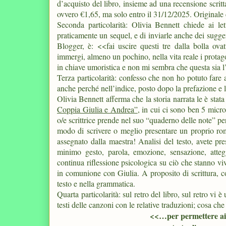
d’acquisto del libro, insieme ad una recensione scrit
ovvero €1,65, ma solo entro il 31/12/2025. Originale
Seconda particolarità: Olivia Bennett chiede ai le
praticamente un sequel, e di inviarle anche dei sugge
Blogger, è: <<fai uscire questi tre dalla bolla ova
immergi, almeno un pochino, nella vita reale i protago
in chiave umoristica e non mi sembra che questa sia l
Terza particolarità: confesso che non ho potuto fare 
anche perché nell’indice, posto dopo la prefazione e le
Olivia Bennett afferma che la storia narrata le è stata
Coppia Giulia e Andrea”
, in cui ci sono ben 5 micro
o/e scrittrice prende nel suo “quaderno delle note” p
modo di scrivere o meglio presentare un proprio r
assegnato dalla maestra! Analisi del testo, avete pr
minimo gesto, parola, emozione, sensazione, atteg
continua riflessione psicologica su ciò che stanno viv
in comunione con Giulia. A proposito di scrittura, co
testo e nella grammatica.
Quarta particolarità: sul retro del libro, sul retro vi
testi delle canzoni con le relative traduzioni; cosa ch
<<…per permettere ai l