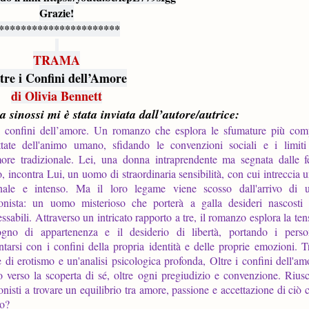
Grazie!
**********************
TRAMA
tre i Confini dell’Amore
di Olivia Bennett
a sinossi mi è stata inviata dall’autore/autrice:
i confini dell’amore. Un romanzo che esplora le sfumature più com
ttate dell'animo umano, sfidando le convenzioni sociali e i limiti
more tradizionale. Lei, una donna intraprendente ma segnata dalle fe
o, incontra Lui, un uomo di straordinaria sensibilità, con cui intreccia
nale e intenso. Ma il loro legame viene scosso dall'arrivo di 
onista: un uomo misterioso che porterà a galla desideri nascosti 
ssabili. Attraverso un intricato rapporto a tre, il romanzo esplora la ten
ogno di appartenenza e il desiderio di libertà, portando i pers
ntarsi con i confini della propria identità e delle proprie emozioni. T
e di erotismo e un'analisi psicologica profonda, Oltre i confini dell'a
o verso la scoperta di sé, oltre ogni pregiudizio e convenzione. Riusc
onisti a trovare un equilibrio tra amore, passione e accettazione di ciò
o?