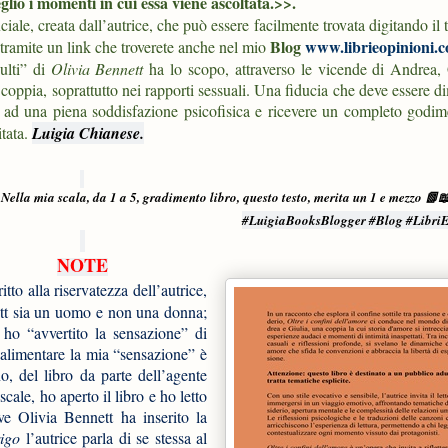
lio i momenti in cui essa viene ascoltata.>>.
iciale, creata dall’autrice, che può essere facilmente trovata digitando il t
Blog
www.librieopinioni.
 tramite un link che troverete anche nel mio
ulti” di
Olivia Bennett
ha lo scopo, attraverso le vicende di Andrea, 
 coppia, soprattutto nei rapporti sessuali. Una fiducia che deve essere d
are ad una piena soddisfazione psicofisica e ricevere un completo godi
tata.
Luigia Chianese.
Nella mia scala, da 1 a 5, gradimento libro, questo testo, merita un 1 e mezzo 📗
#LuigiaBooksBlogger #Blog #Libri
NOTE
itto alla riservatezza dell’autrice,
tt sia un uomo e non una donna;
ho “avvertito la sensazione” di
limentare la mia “sensazione” è
o, del libro da parte dell’agente
scale, ho aperto il libro e ho letto
ve Olivia Bennett ha inserito la
igo
l’autrice parla di se stessa al