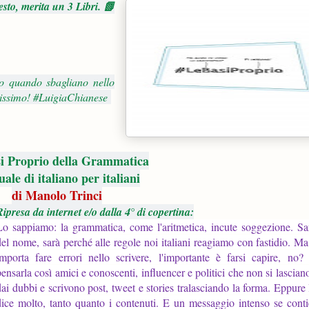
esto, merita un 3 Libri. 📗
no quando sbagliano nello
ntissimo! #LuigiaChianese
i Proprio della Grammatica
le di italiano per italiani
di Manolo Trinci
Ripresa da internet e/o dalla 4° di copertina:
Lo sappiamo: la grammatica, come l'aritmetica, incute soggezione. Sa
del nome, sarà perché alle regole noi italiani reagiamo con fastidio. M
importa fare errori nello scrivere, l'importante è farsi capire, no
pensarla così amici e conoscenti, influencer e politici che non si lascian
dai dubbi e scrivono post, tweet e stories tralasciando la forma. Eppure
dice molto, tanto quanto i contenuti. E un messaggio intenso se cont