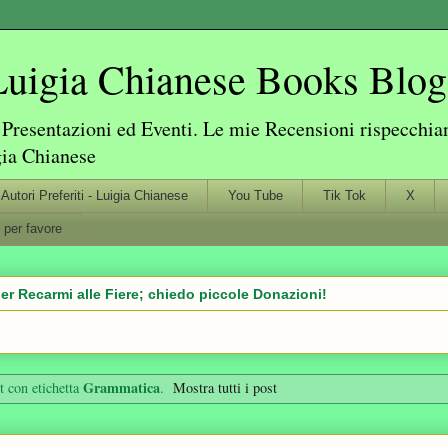
igia Chianese Books Blog
resentazioni ed Eventi. Le mie Recensioni rispecchiano
gia Chianese
Autori Preferiti - Luigia Chianese
You Tube
Tik Tok
X
 per favore
er Recarmi alle Fiere; chiedo piccole Donazioni!
Grammatica
t con etichetta
.
Mostra tutti i post