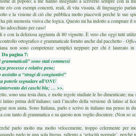
ani (nome di popolo; a me hanno insegnato a scriverlo sempre con la ma
e e/o con esempi concreti, reali, di vita vissuta, di linguaggio parlat
olto e la visione di ciò che pubblica molto piacevoli perché le sue sp
 ha più memoria visiva che logica. Questo mi ha indotto a comprare il s
 l’ho adocchiato per caso!
i e con la deliziosa aggiunta di 80 vignette. È vero che oggi tutti utili
il controllo ortografico e grammaticale fornito anche dal pacchetto
- Offi
aliana non sono competenze semplici neppure per chi è laureato in 
Da pagina 7:
.
 grammaticali” sono stati commessi
nza processo e relative pene;
assistito a “stragi di congiuntivi”
za poterle segnalare all’ONU
intervento dei caschi blu; … >>.
etto, sono una testa dura, e molte regole studiate le ho dimenticate; ma
atino prima dell’italiano; sarà l’incubo della versione di latino al lic
ngue non aiuta. Sono Italiana, parlo e scrivo in italiano ma penso in d
gua con tanto di grammatica e su questo non voglio discutere. (Non so sc
erché parlo molto ma molto velocemente, troppo celermente per mol
 quando parlo in una sola lingua, rallento a ‘velocità normale’, perché 