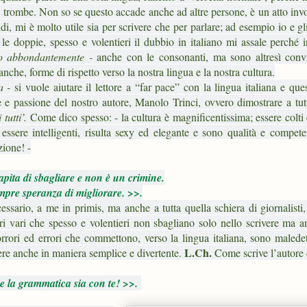
e trombe. Non so se questo accade anche ad altre persone, è un atto inv
, mi è molto utile sia per scrivere che per parlare; ad esempio io e gl
e doppie, spesso e volentieri il dubbio in italiano mi assale perché i
mo abbondantemente -
anche con le consonanti, ma sono altresì conv
anche, forme di rispetto verso la nostra lingua e la nostra cultura.
a -
si vuole aiutare il lettore a “far pace” con la lingua italiana e que
 e passione del nostro autore, Manolo Trinci, ovvero dimostrare a tutt
 tutti’.
Come dico spesso: - la cultura è magnificentissima; essere colti
 essere intelligenti, risulta sexy ed elegante e sono qualità e compet
zione! -
capita di sbagliare e non è un crimine.
mpre speranza di migliorare. >>.
ssario, a me in primis, ma anche a tutta quella schiera di giornalisti, 
ttori vari che spesso e volentieri non sbagliano solo nello scrivere ma 
 orrori ed errori che commettono, verso la lingua italiana, sono maled
L.Ch.
vere anche in maniera semplice e divertente.
Come scrive l’autore 
 la grammatica sia con te! >>.