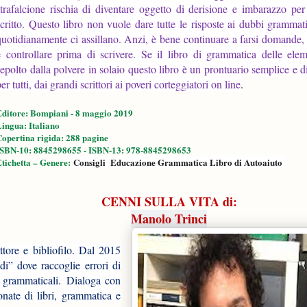
strafalcione rischia di diventare oggetto di derisione e imbarazzo per 
scritto. Questo libro non vuole dare tutte le risposte ai dubbi grammat
quotidianamente ci assillano. Anzi, è bene continuare a farsi domande, 
e controllare prima di scrivere. Se il libro di grammatica delle elem
sepolto dalla polvere in solaio questo libro è un prontuario semplice e d
er tutti, dai grandi scrittori ai poveri corteggiatori on line
.
Editore: Bompiani - 8 maggio 2019
ingua: ‎Italiano
opertina rigida: ‎288 pagine
ISBN-10: 8845298655 - ISBN-13: 978-8845298653
tichetta – Genere:
Consigli
Educazione
Grammatica
Libro di Autoaiuto
CENNI SULLA VITA di:
Manolo Trinci
tore e bibliofilo. Dal 2015
” dove raccoglie errori di
e grammaticali. Dialoga con
nate di libri, grammatica e