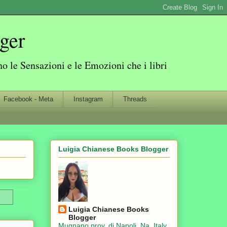
ger
 le Sensazioni e le Emozioni che i libri
Facebook - Meta
Instagram
Threads
Luigia Chianese Books Blogger
Luigia Chianese Books
Blogger
Mugnano prov. di Napoli, Na, Italy