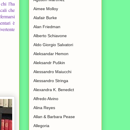
chi l'ha
Aimee Molloy
icali che
fermarsi
Alafair Burke
entari è
Alan Friedman
ivertente
Alberto Schiavone
Aldo Giorgio Salvatori
Aleksandar Hemon
Aleksandr Puškin
Alessandro Maiucchi
Alessandro Stringa
Alexandra K. Benedict
Alfredo Alvino
Alina Reyes
Allan & Barbara Pease
Allegoria