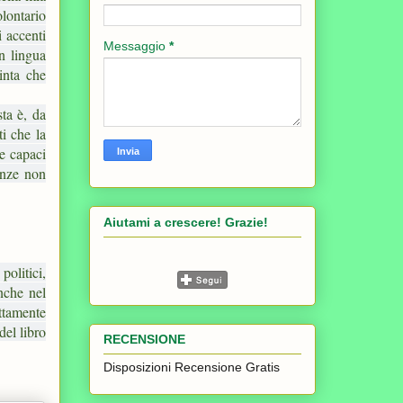
olontario
i accenti
Messaggio
*
n lingua
inta che
sta è, da
i che la
 e capaci
enze non
Aiutami a crescere! Grazie!
politici,
anche nel
ettamente
del libro
RECENSIONE
Disposizioni Recensione Gratis