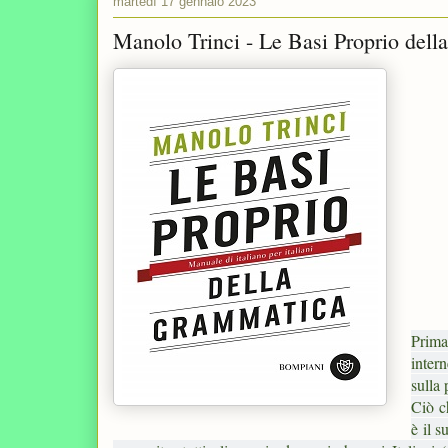
martedì 17 gennaio 2023
Manolo Trinci - Le Basi Proprio della
Prima
inter
sulla 
Ciò c
è il 