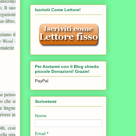
iuscola)
o. Il suo
Iscriviti Come Lettore!
iegazioni
uo libro,
zziamo il
ce Word -
materie
Per Aiutarmi con il Blog chiedo
piccole Donazioni! Grazie!
PayPal
 se penso
eo che si
Scrivetemi
ue lingue
rivere in
Nome
ti, così
nella mia
Email
*