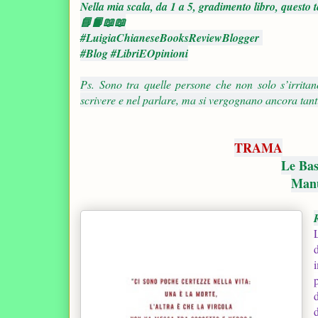
Nella mia scala, da 1 a 5, gradimento libro, questo t
📘📙📖📖
#LuigiaChianeseBooksReviewBlogger
#Blog #LibriEOpinioni
Ps. Sono tra quelle persone che non solo s’irrita
scrivere e nel parlare, ma si vergognano ancora ta
TRAMA
Le Bas
Manua