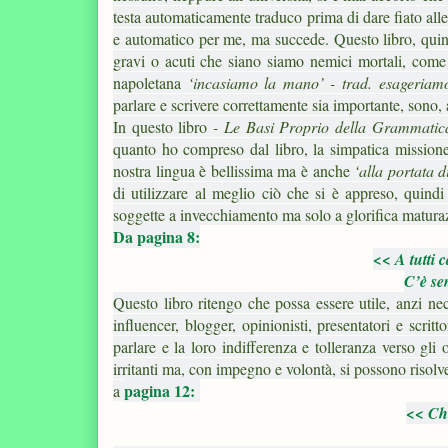
testa automaticamente traduco prima di dare fiato all
e automatico per me, ma succede. Questo libro, quindi
gravi o acuti che siano siamo nemici mortali, come l
napoletana
‘incasiamo la mano’ - trad. esageria
parlare e scrivere correttamente sia importante, sono, 
In questo libro
- Le Basi Proprio della Grammatic
quanto ho compreso dal libro, la simpatica missione
nostra lingua è bellissima ma è anche
‘alla portata di
di utilizzare al meglio ciò che si è appreso, quindi
soggette a invecchiamento ma solo a glorifica matura
Da pagina 8:
<< A tutti 
C’è se
Questo libro ritengo che possa essere utile, anzi nece
influencer, blogger, opinionisti, presentatori e scri
parlare e la loro indifferenza e tolleranza verso gli
irritanti ma, con impegno e volontà, si possono risol
pagina 12:
a
<< Che