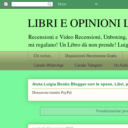
LIBRI E OPINIONI Lu
Recensioni e Video Recensioni, Unboxing, P
mi regalano! Un Libro dà non prende! Lui
Chi scrive...
Disposizioni Recensione Gratis
Canale WhatsApp
Canale Telegram
Un Aiuto
Aiuta Luigia Books Blogger con le spese, Libri, p
Donazioni tramite PayPal
Visualizzazione pos