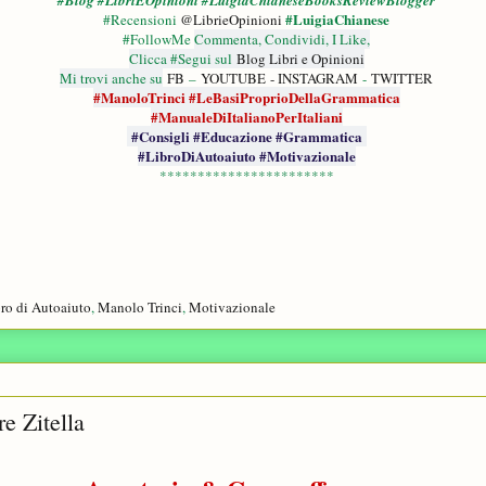
#Blog #LibriEOpinioni #LuigiaChianeseBooksReviewBlogger
#LuigiaChianese
#Recensioni
@LibrieOpinioni
#FollowMe
Commenta, Condividi, I Like,
Clicca #Segui sul
Blog Libri e Opinioni
Mi trovi anche su
FB
–
YOUTUBE
- INSTAGRAM
-
TWITTER
#ManoloTrinci #LeBasiProprioDellaGrammatica
#ManualeDiItalianoPerItaliani
#Consigli #Educazione #Grammatica
#LibroDiAutoaiuto #Motivazionale
***********************
ro di Autoaiuto
,
Manolo Trinci
,
Motivazionale
e Zitella