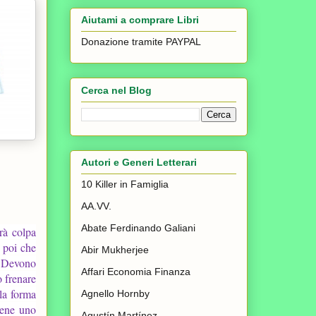
Aiutami a comprare Libri
Donazione tramite PAYPAL
Cerca nel Blog
Autori e Generi Letterari
10 Killer in Famiglia
AA.VV.
Abate Ferdinando Galiani
rà colpa
a poi che
Abir Mukherjee
? Devono
Affari Economia Finanza
o frenare
 la forma
Agnello Hornby
iene uno
Agustín Martínez