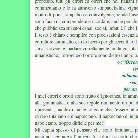
proposito, tutti gli errori ed orrori che noi Itali
commettiamo e lo fa attraverso simpaticissime vignett
modo di porsi, simpatico e coinvolgente, rende l’asc
sono facili da comprendere e ricordare, anche per chi
che pubblicizza sui suoi canali social, infatti è lì che
Il testo è chiaro e semplice con precisazioni essenzial
correttore automatico, io lo faccio per gli accenti, o 
ma scrivere e parlare correttamente in lingua it
umanistiche; l’errore e/o l’orrore sono dietro l’angolo
<< “Orrori
se
abbiamo 
sen
per un 
I miei errori e orrori sono frutto d’ignoranza, lo amm
alla grammatica e alle sue regole rammento un po' di l
ripresenta; ma devo anche tollerare che l’essere bili
ovvero l’italiano e il napoletano. Il napoletano è lin
napoletano, troppo difficile per me!).
Mi capita spesso di pensare che sono fortunata, p
nessuno, neppure all’università, si è mai accorto che