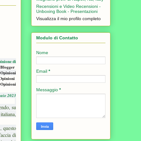
Recensioni e Video Recensioni -
Unboxing Book - Presentazioni
Visualizza il mio profilo completo
Modulo di Contatto
Nome
inione di
 Blogger
Email
*
 Opinioni
Opinioni
 Opinioni
Messaggio
*
naio 2023
endo, su
taliana,
, questo
accia di