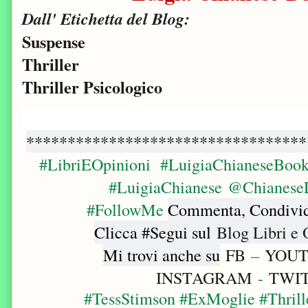
Dall' Etichetta del Blog:
Suspense
T
hriller
Thriller Psicologico
**********************************
#LibriEOpinioni
#LuigiaChianeseBook
#LuigiaChianese @Chianese
#FollowMe
Commenta, Condividi
Clicca #Segui sul
Blog Libri e 
Mi trovi anche su
FB
–
YOU
INSTAGRAM
-
TWI
#TessStimson #ExMoglie #Thrille