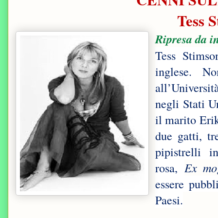
Tess 
Ripresa da in
Tess Stimson
inglese. No
all’Universit
negli Stati 
il marito Erik
due gatti, t
pipistrelli 
rosa,
Ex mog
essere pubbli
Paesi.