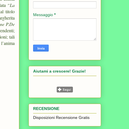
lata
“La
l titolo
Messaggio
*
rgherita
ene P.De
rendenti;
oni; tali
o l’anima
Aiutami a crescere! Grazie!
RECENSIONE
Disposizioni Recensione Gratis