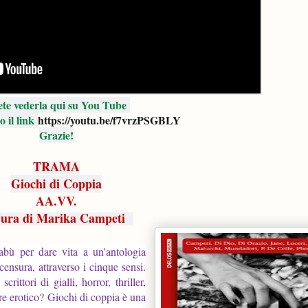
ete vederla qui su You Tube
 il link
https://youtu.be/f7vrzPSGBLY
Grazie!
TRAMA
Giochi di Coppia
AA.VV.
ura di Marika Campeti
abù per dare vita a un'antologia
censura, attraverso i cinque sensi.
ttori di gialli, horror, thriller,
ere erotico?
Giochi di coppia è una