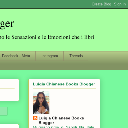
ger
 le Sensazioni e le Emozioni che i libri
Facebook - Meta
Instagram
Threads
Luigia Chianese Books Blogger
Luigia Chianese Books
Blogger
Mugnano prov. di Napoli, Na, Italy