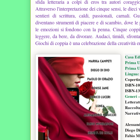
sfida letteraria a colpi di eros tra autori coragg
Attraverso l'interpretazione dei cinque sensi, le dieci
sentieri di scrittura, caldi, passionali, carnali. Gu
diventano strumenti di piacere e di scambio, dove le 
le emozioni si fondono con la penna.
Cinque coppie
leggere, da bere, da divorare. Audaci, timidi, sfrontat
Giochi di coppia è una celebrazione della creatività er
Casa Edi
Prima Us
Prima Us
Lingua: 
Copertin
ISBN-10
ISBN-13
Generi –
Letterat
Raccolt
Narrati
Alessan
Diego Di
Fabio M