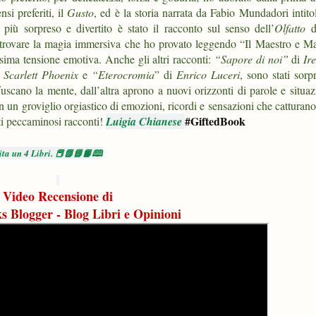
si preferiti, il
Gusto
, ed è la storia narrata da Fabio Mundadori intito
più sorpreso e divertito è stato il racconto
sul senso dell’
Olfatto
da
trovare la magia immersiva che ho provato leggendo “Il Maestro e Ma
sima tensione emotiva. Anche gli altri racconti:
“Sapore di noi”
di
Ir
i
Scarlett Phoenix
e
“Eterocromia
” di
Enrico Luceri
, sono stati sorp
scano la mente, dall’altra aprono a nuovi orizzonti di parole e situazi
in un groviglio orgiastico di emozioni, ricordi e sensazioni che catturan
#GiftedBook
ti peccaminosi racconti!
Luigia Chianese
rita un 4 Libri. 📕📗📘📙🕮
Video Recensione di
s Blogger - Blog Libri e Opinioni