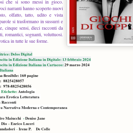
iosi che si sono messi in gioco.
 voci narranti hanno scoperto nuovi
sto, olfatto, tatto, udito e vista
parole si trasformano in sussurri e
, cinque sensi, dieci racconti da
i, romantici, sognanti, voluttuosi.
otica in tutte le sue forme.
trice: Delos Digital
cita in Edizione Italiana in Digitale: 13 febbraio 2024
cita in Edizione Italiana in Cartaceo:
29 marzo 2024
Italiana
a flessibile: ‎160 pagine
: ‎ 8825428057
: ‎ 978-8825428056
 Etichette:
Antologia
ura Erotica
Letteratura
a
Racconti
va
Narrativa Moderna e Contemporanea
dro Maiucchi
-
Denise Jane
 Dio
-
Enrico Luceri
undadori
Irene P. De Colle
-