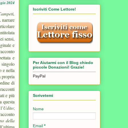
ggio 2024
Iscriviti Come Lettore!
Campeti,
 narrare
ticolare
ntitolata
ei sensi,
iginale e
racconto
ettata e
Per Aiutarmi con il Blog chiedo
i singolo
piccole Donazioni! Grazie!
o e nella
a propria
PayPal
ordine di
 racconti
ati e più
Scrivetemi
ra questa
l’
Udito
;
Nome
racconto
no della
Email
*
ll’ultima