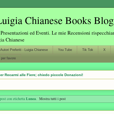
igia Chianese Books Blog
resentazioni ed Eventi. Le mie Recensioni rispecchiano
gia Chianese
Autori Preferiti - Luigia Chianese
You Tube
Tik Tok
X
 per favore
er Recarmi alle Fiere; chiedo piccole Donazioni!
Lunea
post con etichetta
.
Mostra tutti i post