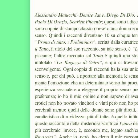
Alessandro Maiucchi
,
Denise Jane
,
Diego Di Dio,
Paolo Di Orazio,
Scarlett Phoenix
; questi sono i diec
sono coppie di stampo classico ovvero una donna e u
senso. Quindi i racconti diventano 10 su cinque te
“Prima di tutto, i Preliminari”,
scritta dalla curatri
il Tatto
, il titolo del suo racconto, su tale senso, è
“L
piccante; l’altro racconto sul
Tatto
è quindi una sto
intitolato
“La Ragazza di Vetro”
, e qui ci trovia
sconvolgente.
Ogni coppia di racconti ha la sua unici
senso e, per chi può, a riportare alla memoria le sensa
mente l’emozione che un determinato senso ha procura
esperienza sessuale e a eleggere il proprio senso pre
preferenza; io ho il mio ordine e non sapevo di ave
erotici non ho trovato vincitori e vinti però non ho po
cerebrali mentre quelli delle donne sono più diretti, 
caratteristica di ruvidezza, più di tutte, è quello inti
questo racconto è della misteriosa scrittrice
Lunea
del
più cerebrale, invece, è, secondo me, legato anch’es
Rinascita”.
Anche io, però, ho eletto il mio racconto