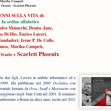
Marika Campeti
i Orazio
-
Scarlett Phoenix
ENNI SULLA VITA di:
In ordine alfabetico
ndro Maiucchi, Denise Jane,
go Di Dio, Enrico Luceri,
undadori, Irene P. De Colle,
unea,
Marika Campeti,
Scarlett Phoenix
 Orazio
e
 due figli. Lavora in ambito informatico ed e
 1999. Ha pubblicato nel 2005
Orchidea
con
zzontale formata da
Ossa, Snuff e Marionette
con
 soggiorno negli Stati Uniti nel 2001. Il romanzo
 ambientato a Roma tra dieci anni, uscito nel 2021