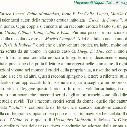
Mugnano di Napoli (Na) – 03 ma
Enrico Luceri
,
Fabio Mundadori
,
Irene P. De Colle,
Lunea, Marika 
i talentuosi autori della raccolta erotica intitolata
“Giochi di Coppia”.
A
n uomo. Ogni coppia si cimenta in un racconto erotico basato su un par
mi:
Gusto, Olfatto, Tatto, Udito e Vista
. Più una piccola introduzione i
ce della raccolta ovvero da
Marika Campeti
. A lei è affidato anche uno d
e Perle di Isabella”
direi che è un’avventura erotica tra ladre, molto or
ria scritta da un uomo, in questo caso da
Diego Di Dio
, con il suo 
mo di fronte una vendetta erotica a lungo termine, decisamente inasp
tà e precisone che porta il lettore a immergersi nelle sfumature di ogn
zioni vissute nei momenti erotici della propria vita, a risentire nel corp
to a sé e/o ad altri.
Questi racconti spingono il lettore a riflettere sull
ferito, o ad apprezzarli tutti insieme e magari a scegliere un proprio 
rlo prima di leggere questo libricino.
In questa voluttuosa battaglia di
tuto non notare che i racconti scritti dagli autori maschi sono più delic
crudi e ruvidi. Tra i racconti erotici scritti da donne, quello che cattu
tolato
“Urla!”
si comprende dal titolo che il senso chiamato in causa è 
la cui biografia sappiamo ben poco e la sua immagine e ben celata. Il 
so all’
Udito
, ed è quello di
Alessandro Maiucchi
, intitolato
“il Gior
 preferito, per delicatezza, forza e goduria; ho adorato dalla prima a