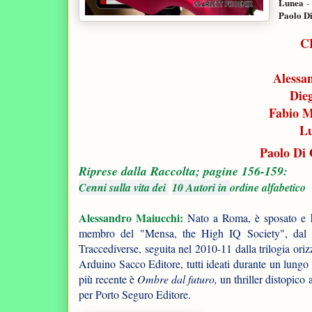
Lunea
-
Paolo D
C
Alessa
Die
Fabio M
L
Paolo Di
Riprese dalla Raccolta; pagine 156-159:
Cenni sulla vita dei
10 Autori in
ordine alfabetico
Alessandro Maiucchi
:
Nato a Roma, è sposato e ha
membro del "Mensa, the High IQ Society", dal
Traccediverse, seguita nel 2010-11 dalla trilogia ori
Arduino Sacco Editore, tutti ideati durante un lungo
più recente è
Ombre dal futuro,
un thriller distopico
per Porto Seguro Editore.