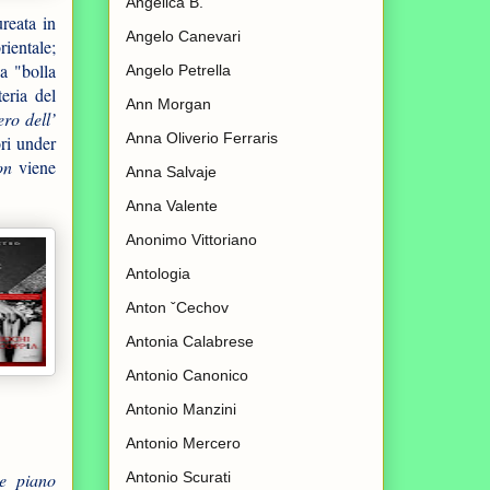
Angelica B.
reata in
Angelo Canevari
ientale;
a "bolla
Angelo Petrella
eria del
Ann Morgan
ero dell’
Anna Oliverio Ferraris
ori under
on
viene
Anna Salvaje
Anna Valente
Anonimo Vittoriano
Antologia
Anton ˇCechov
Antonia Calabrese
Antonio Canonico
Antonio Manzini
Antonio Mercero
Antonio Scurati
re piano