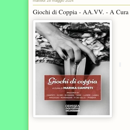
martedì 28 maggio 2024
Giochi di Coppia - AA.VV. - A Cura