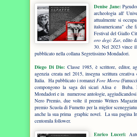
Denise Jane:
Pşeudon
archeologia all' Univ
attualmente si occup
italoamericana" che f
Festival del Giallo C
oro degi: Zar
, edito 
30. Nel 2023 vince i
pubblicato nella collana Segretissimo Mondadori.
Diego Di Dio:
Classe 1985, è scrittore, editor, a
agenzia creata nel 2015, insegna scrittura creativa e
Italia. Ha pubblicato i romanzi
Fore Morra
(Fanucci
compongono la saga dei sicari Alisa e Buba. Ne
Mondadori e in numerose antologie, aggiudicandosi v
Nero Premio, due volte il premio Writers Magazine
premio Scuola di Fumetto per la miglior sceneggiatu
anche la sua prima graphic novel. La sua pagina Ins
centomila follower.
Enrico Luceri
:
Aut