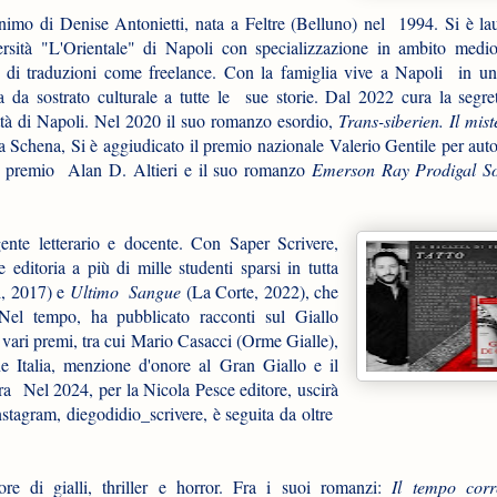
imo di Denise Antonietti, nata a Feltre (Belluno) nel 1994. Si è lau
ersità "L'Orientale" di Napoli con specializzazione in ambito medior
a di traduzioni come freelance. Con la famiglia vive a Napoli in un
a da sostrato culturale a tutte le sue storie. Dal 2022 cura la segret
ittà di Napoli. Nel 2020 il suo romanzo esordio,
Trans-siberien. Il mist
da Schena, Si è aggiudicato il premio nazionale Valerio Gentile per aut
l premio Alan D. Altieri e il suo romanzo
Emerson Ray Prodigal
S
gente letterario e docente. Con Saper Scrivere,
 editoria a più di mille studenti sparsi in tutta
, 2017) e
Ultimo Sangue
(La Corte, 2022), che
l tempo, ha pubblicato racconti sul Giallo
ari premi, tra cui Mario Casacci (Orme Gialle),
 Italia, menzione d'onore al Gran Giallo e il
ra Nel 2024, per la Nicola Pesce editore, uscirà
tagram, diegodidio_scrivere, è seguita da oltre
ore di gialli, thriller e horror. Fra i suoi romanzi:
Il tempo cor