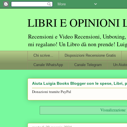
LIBRI E OPINIONI Lu
Recensioni e Video Recensioni, Unboxing, P
mi regalano! Un Libro dà non prende! Lui
Chi scrive...
Disposizioni Recensione Gratis
Canale WhatsApp
Canale Telegram
Un Aiuto
Aiuta Luigia Books Blogger con le spese, Libri, p
Donazioni tramite PayPal
Visualizzazione 