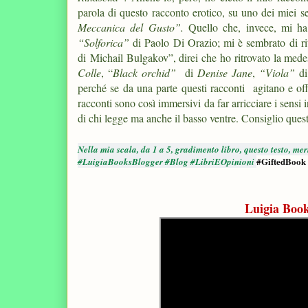
parola di questo racconto erotico, su uno dei miei sen
Meccanica del Gusto”.
Quello che, invece, mi ha 
“Solforica”
di Paolo Di Orazio; mi è sembrato di ri
di Michail Bulgakov”, direi che ho ritrovato la mede
Colle
, “
Black orchid”
di
Denise Jane
,
“Viola”
d
perché se da una parte questi racconti agitano e offu
racconti sono così immersivi da far arricciare i sensi 
di chi legge ma anche il basso ventre. Consiglio ques
Nella mia scala, da 1 a 5, gradimento libro, questo testo, me
#GiftedBook
#LuigiaBooksBlogger #Blog #LibriEOpinioni
Luigia Book