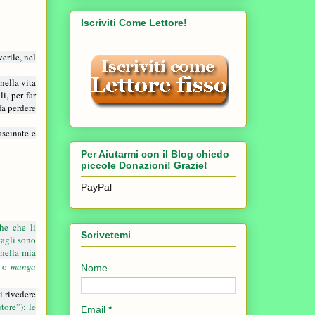
Iscriviti Come Lettore!
erile, nel
ella vita
i, per far
fa perdere
ascinate e
Per Aiutarmi con il Blog chiedo
piccole Donazioni! Grazie!
PayPal
he che li
Scrivetemi
tagli sono
 nella mia
) o
manga
Nome
i rivedere
tore”); le
Email
*