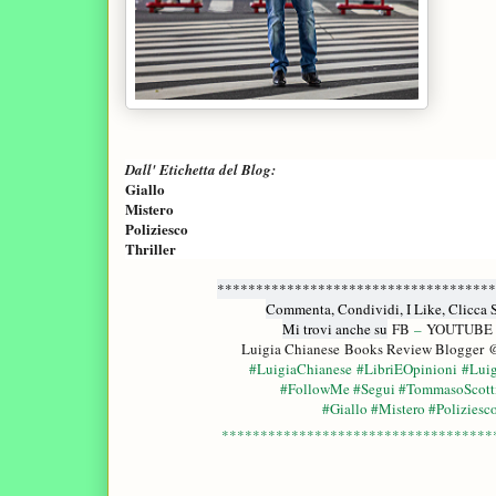
Dall' Etichetta del Blog:
Giallo
Mistero
Poliziesco
Thriller
************************************
Commenta, Condividi, I Like, Clicca 
Mi trovi anche su
FB
–
YOUTUBE
Luigia Chianese Books Review Blogger
@
#LuigiaChianese #LibriEOpinioni #Lu
#FollowMe #Segui #TommasoScotti
#Giallo #Mistero #Poliziesc
***********************************