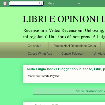
LIBRI E OPINIONI Lu
Recensioni e Video Recensioni, Unboxing, P
mi regalano! Un Libro dà non prende! Lui
Chi scrive...
Disposizioni Recensione Gratis
Canale WhatsApp
Canale Telegram
Un Aiuto
Aiuta Luigia Books Blogger con le spese, Libri, p
Donazioni tramite PayPal
Visualizzazione post 