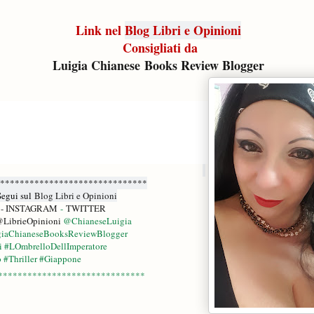
Link nel
Blog Libri e Opinioni
Consigliati da
Luigia Chianese Books Review Blogger
******************************
Segui sul
Blog Libri e Opinioni
- INSTAGRAM
-
TWITTER
LibrieOpinioni
@ChianeseLuigia
igiaChianeseBooksReviewBlogger
 #LOmbrelloDellImperatore
o #Thriller #Giappone
******************************