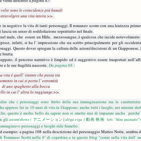
e viene descritto a
pagina 47:
olte sono le coincidenze più banali
 stravolgere una vita intera.>>.
 in negativo la vita di tanti personaggi. Il romanzo scorre con una lentezza primav
 lascia un senso di soddisfazione soprattutto nel finale.
e nel male, che
essere un Hãfu,
mezzosangue, è qualcosa che incide notevolmente n
isce, infatti, si ha l’ impressione che sia scritto principalmente per gli occidental
naggi. Questo dover spiegare la cultura delle azioni/decisioni di un Giapponese, 
e brutta.
ppato, il percorso narrativo è limpido ed è suggestivo essere trasportati nell’aff
e e le sue fragilità nascoste.
Da pagina 68
:
 vita è quell’ istante che passa tra
momento in cui si porta l’ estremità
di uno spaghetto alla bocca
ello in cui l’ altra lo raggiunge.>>.
badire che i personaggi sono frutto della sua immaginazione ma le caratteristic
a appreso lui in 10 anni di vita in Giappone; anche tutti i luoghi, nei minimi det
uistiche, questo è molto bello da sapere non si smette mai di imparare anche perché
on gli
animēshons (
アニメーショ
ン
)
dōga eiga
(
動画
映画
lett. "film animato"
mmaginavo personaggi e luoghi stile fumetto.
 ad esempio: a pagina 108 nella descrizione del personaggio Matteo Notte, sembra d
 di Tommaso Scotti nella 4° di copertina e in questo blog “cenni sulla vita dell’ au