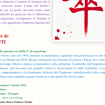
o dimostra il numero di indagini che è
 ritrovato morto. L'arma del delitto?
 yen, di quelli che tutti usano, tutti
mbrello ha qualcosa che lo differenzia
soprattutto, un'impronta. E Nishida si
 a chi appartiene l'impronta digitale del
 di:
TI
da internet e/o dalla 4° di copertina:
 Scotti
, nato nel 1984, laureato in matematica, seguendo una passione per le arti m
ito in Oriente nel 2010. Ha poi conseguito un dottorato di ricerca a Tokyo, dove ade
el tempo libero si dedica al pianoforte e alla calligrafia.
L’ombrello dell’imperato
manzo, che racconta con sguardo curioso e disincantato le mille solitudini, i so
i comportamento e la disarmante bellezza del Giappone, introducendoci alla com
ultura tanto ammirata quanto fraintesa come quella del Sol Levante.
Longanesi (7 gennaio 2021)
taliano
rigida : 320 pagine
: 22.5 x 3.1 x 15.5 cm
iallo
Mistero
Poliziesco
Thriller