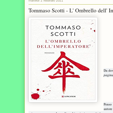
martedì 2 febbraio 2021
Tommaso Scotti - L' Ombrello dell' I
Da dov
pagina
Penso 
autore