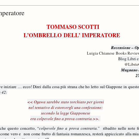
mperatore
TOMMASO SCOTTI
L’OMBRELLO
DELL’ IMPERATORE
Recensione – Op
Luigia Chianese Books Revie
Blog Libri 
@Librie
Mugnano d
2
e iniziare … ecco! Direi dalla cosa più strana che ho letto sul Giappone in questo
 42:
<< Ogawa sarebbe stato torchiato per giorni
nel tentativo di estorcergli una confessione:
secondo la legge Giapponese
era colpevole fino a prova contraria.>>.
che questo concetto, “
colpevole fino a prova contraria.”
ribadito nelle note fi
 come vero e
non come frutto di fantasia romanzesca, resterà appiccicato alla mi