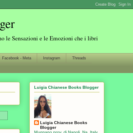
ger
 le Sensazioni e le Emozioni che i libri
Facebook - Meta
Instagram
Threads
Luigia Chianese Books Blogger
Luigia Chianese Books
Blogger
Mugnano prov. di Napoli, Na, Italy