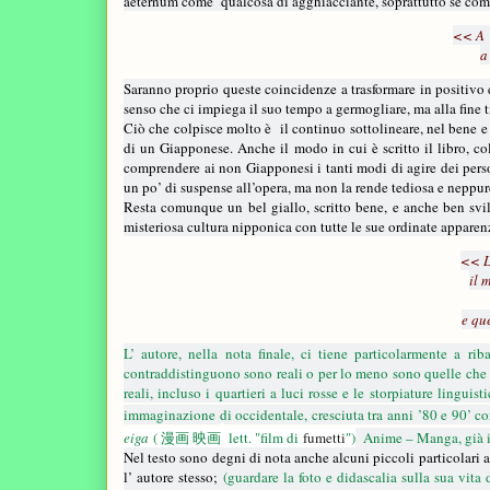
aeternum come
qualcosa di agghiacciante, soprattutto se com
<< A v
a
Saranno proprio queste coincidenze a trasformare in positivo e
senso che ci impiega il suo tempo a germogliare, ma alla fine ti
Ciò che colpisce molto è
il continuo sottolineare, nel bene 
di un Giapponese. Anche il modo in cui è scritto il libro, colp
comprendere ai non Giapponesi i tanti modi di agire dei perso
un po’ di suspense all’opera, ma non la rende tediosa e neppur
Resta comunque un bel giallo, scritto bene, e anche ben svilu
misteriosa cultura nipponica con tutte le sue ordinate apparenz
<< La
il 
e qu
L’ autore, nella nota finale, ci tiene particolarmente a ri
contraddistinguono sono reali o per lo meno sono quelle che h
reali, incluso i quartieri a luci rosse e le storpiature ling
immaginazione di occidentale, cresciuta tra anni ’80 e 90’ c
eiga
(
漫画
映画
lett. "film di
fumetti
")
Anime – Manga, già i
Nel testo sono degni di nota anche alcuni piccoli particolari
l’ autore stesso;
(guardare la foto e didascalia sulla sua vita