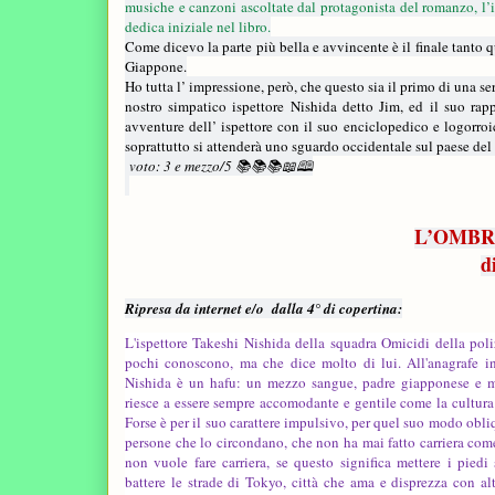
musiche e canzoni ascoltate dal protagonista del romanzo, l’is
dedica iniziale nel libro.
Come dicevo la parte più bella e avvincente è il finale tanto 
Giappone.
Ho tutta l’ impressione, però, che questo sia il primo di una ser
nostro simpatico ispettore Nishida detto Jim, ed il suo rapp
avventure dell’ ispettore con il suo enciclopedico e logorro
soprattutto si attenderà uno sguardo occidentale sul paese de
voto: 3 e mezzo/5 📚📚📚📖🕮
L’OMBR
d
Ripresa da internet e/o
dalla 4° di copertina:
L'ispettore Takeshi Nishida della squadra Omicidi della po
pochi conoscono, ma che dice molto di lui. All'anagrafe in
Nishida è un hafu: un mezzo sangue, padre giapponese e m
riesce a essere sempre accomodante e gentile come la cultura
Forse è per il suo carattere impulsivo, per quel suo modo obliq
persone che lo circondano, che non ha mai fatto carriera come
non vuole fare carriera, se questo significa mettere i piedi 
battere le strade di Tokyo, città che ama e disprezza con alt