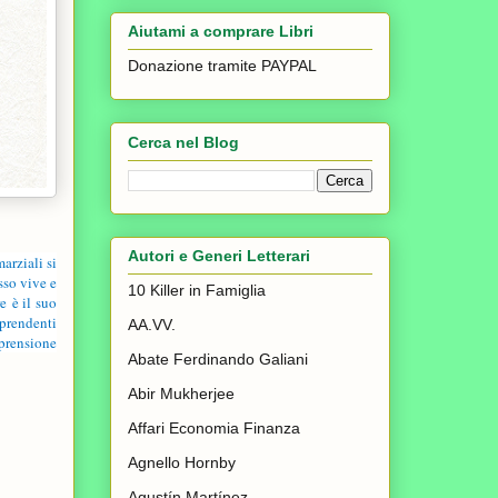
Aiutami a comprare Libri
Donazione tramite PAYPAL
Cerca nel Blog
Autori e Generi Letterari
arziali si
sso vive e
10 Killer in Famiglia
re
è il suo
rprendenti
AA.VV.
prensione
Abate Ferdinando Galiani
Abir Mukherjee
Affari Economia Finanza
Agnello Hornby
Agustín Martínez