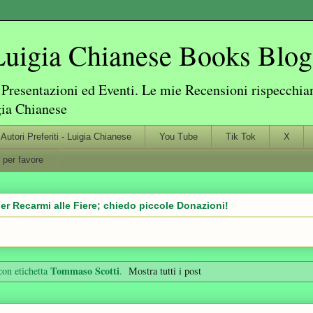
igia Chianese Books Blog
resentazioni ed Eventi. Le mie Recensioni rispecchiano
gia Chianese
Autori Preferiti - Luigia Chianese
You Tube
Tik Tok
X
 per favore
er Recarmi alle Fiere; chiedo piccole Donazioni!
Tommaso Scotti
con etichetta
.
Mostra tutti i post