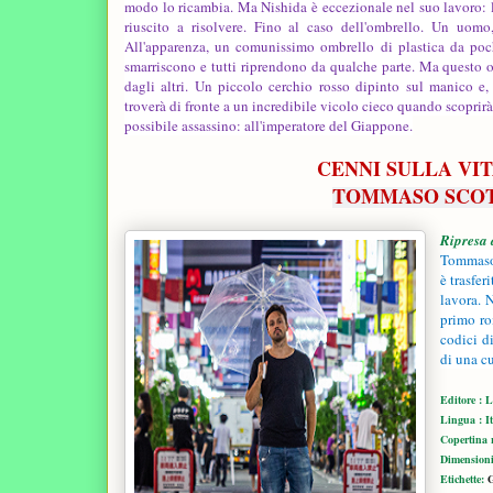
modo lo ricambia. Ma Nishida è eccezionale nel suo lavoro: l
riuscito a risolvere. Fino al caso dell'ombrello. Un uomo,
All'apparenza, un comunissimo ombrello di plastica da pochi
smarriscono e tutti riprendono da qualche parte. Ma questo o
dagli altri. Un piccolo cerchio rosso dipinto sul manico e, 
troverà di fronte a un incredibile vicolo cieco quando scoprirà
possibile assassino: all'imperatore del Giappone.
CENNI SULLA VITA
TOMMASO SCOT
Ripresa 
Tommaso
è trasfer
lavora. N
primo ro
codici d
di una c
Editore : 
Lingua : I
Copertina 
Dimensioni 
Etichette:
G