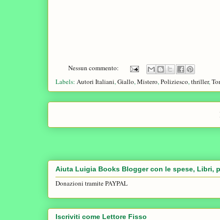
Nessun commento:
Labels:
Autori Italiani
,
Giallo
,
Mistero
,
Poliziesco
,
thriller
,
To
Aiuta Luigia Books Blogger con le spese, Libri, p
Donazioni tramite PAYPAL
Iscriviti come Lettore Fisso