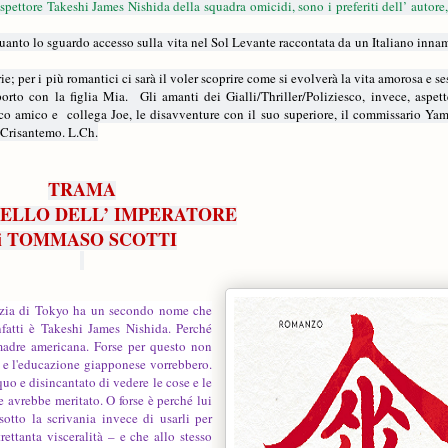
pettore Takeshi James Nishida della squadra omicidi, sono i preferiti dell’ autore,
quanto lo sguardo accesso sulla vita nel Sol Levante raccontata da un Italiano inna
ie; per i più romantici ci sarà il voler scoprire come si evolverà la vita amorosa e se
orto con la figlia Mia.
Gli amanti dei Gialli/Thriller/Poliziesco, invece, aspet
ico amico e
collega Joe, le disavventure con il suo superiore, il commissario Ya
l Crisantemo. L.Ch.
TRAMA
ELLO DELL’ IMPERATORE
i TOMMASO SCOTTI
lizia di Tokyo ha un secondo nome che
fatti è Takeshi James Nishida. Perché
adre americana. Forse per questo non
 e l'educazione giapponese vorrebbero.
uo e disincantato di vedere le cose e le
 avrebbe meritato. O forse è perché lui
sotto la scrivania invece di usarli per
rettanta visceralità – e che allo stesso