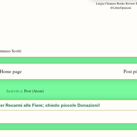
Luigia Chianese Books Review 
@LibrieOpinioni
mmaso Scotti
Home page
Post p
Iscriviti a:
Post (Atom)
er Recarmi alle Fiere; chiedo piccole Donazioni!