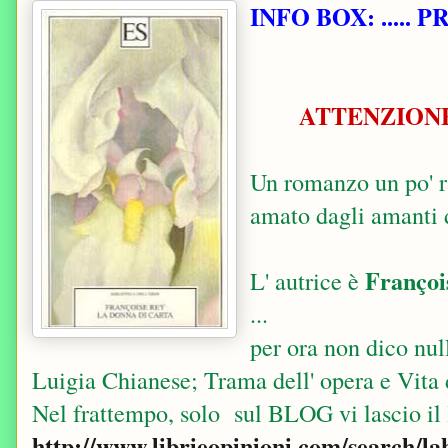
INFO BOX: ..... 
ATTENZIONE: P
Un romanzo un po' ra
amato dagli amanti 
Françoi
L' autrice è
...
per ora non dico nul
Luigia Chianese; Trama dell' opera e Vita d
Nel frattempo, solo sul BLOG vi lascio il li
http://www.librieopinioni.com/search/la