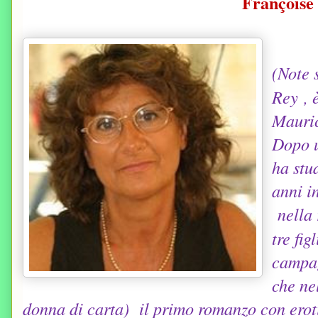
Françoise
(Note s
Rey
, 
Mauri
Dopo u
ha stu
anni 
nella 
tre fig
camp
che n
donna di carta) il primo romanzo con erot