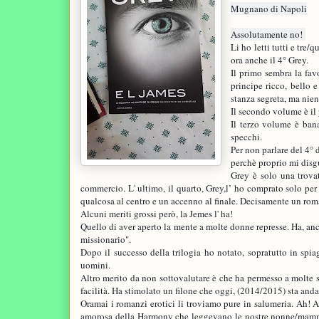
Mugnano di Napoli
Assolutamente no!
Li ho letti tutti e tre/
ora anche il 4° Grey.
Il primo sembra la fav
principe ricco, bello 
stanza segreta, ma nie
Il secondo volume è il p
Il terzo volume è bana
specchi.
Per non parlare del 4° d
perchè proprio mi disgu
Grey è solo una trovat
commercio. L' ultimo, il quarto, Grey,l’ ho comprato solo per c
qualcosa al centro e un accenno al finale. Decisamente un rom
Alcuni meriti grossi però, la Jemes l' ha!
Quello di aver aperto la mente a molte donne represse. Ha, anch
missionario".
Dopo il successo della trilogia ho notato, sopratutto in spiag
uomini.
Altro merito da non sottovalutare è che ha permesso a molte sc
facilità. Ha stimolato un filone che oggi, (2014/2015) sta and
Oramai i romanzi erotici li troviamo pure in salumeria. Ah! 
amorosa della Harmony che leggevano le nostre nonne/mamme