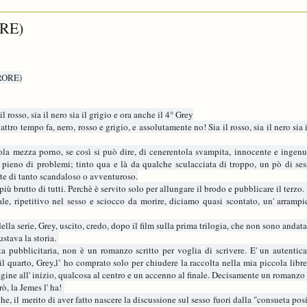
RE)
RORE)
 rosso, sia il nero sia il grigio e ora anche il 4° Grey
quattro tempo fa, nero, rosso e grigio, e assolutamente no! Sia il rosso, sia il nero sia 
ola mezza porno, se così si può dire, di cenerentola svampita, innocente e ingen
e pieno di problemi; tinto qua e là da qualche sculacciata di troppo, un pò di se
nte di tanto scandaloso o avventuroso.
iù brutto di tutti. Perchè è servito solo per allungare il brodo e pubblicare il terzo.
le, ripetitivo nel sesso e sciocco da morire, diciamo quasi scontato, un' arrampi
ella serie, Grey, uscito, credo, dopo il film sulla prima trilogia, che non sono andata
stava la storia.
a pubblicitaria, non è un romanzo scritto per voglia di scrivere. E' un autentic
l quarto, Grey,l’ ho comprato solo per chiudere la raccolta nella mia piccola librer
agine all' inizio, qualcosa al centro e un accenno al finale. Decisamente un romanzo
rò, la Jemes l' ha!
e, il merito di aver fatto nascere la discussione sul sesso fuori dalla "consueta pos