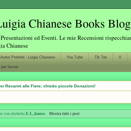
igia Chianese Books Blog
resentazioni ed Eventi. Le mie Recensioni rispecchiano
gia Chianese
Autori Preferiti - Luigia Chianese
You Tube
Tik Tok
X
 per favore
er Recarmi alle Fiere; chiedo piccole Donazioni!
E.L.James
st con etichetta
.
Mostra tutti i post