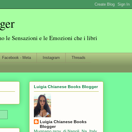
ger
 le Sensazioni e le Emozioni che i libri
Facebook - Meta
Instagram
Threads
Luigia Chianese Books Blogger
Luigia Chianese Books
Blogger
Mugnano prov. di Napoli, Na, Italy