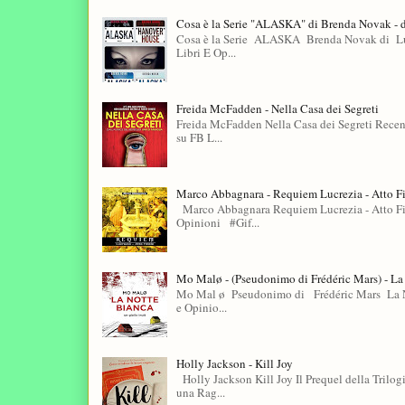
Cosa è la Serie "ALASKA" di Brenda Novak - 
Cosa è la Serie ALASKA Brenda Novak di Lui
Libri E Op...
Freida McFadden - Nella Casa dei Segreti
Freida McFadden Nella Casa dei Segreti Recen
su FB L...
Marco Abbagnara - Requiem Lucrezia - Atto F
Marco Abbagnara Requiem Lucrezia - Atto Fin
Opinioni #Gif...
Mo Malø - (Pseudonimo di Frédéric Mars) - La
Mo Mal ø Pseudonimo di Frédéric Mars La No
e Opinio...
Holly Jackson - Kill Joy
Holly Jackson Kill Joy Il Prequel della Tril
una Rag...