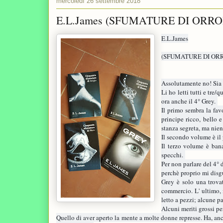
mercoledì 26 settembre 2018
E.L.James (SFUMATURE DI ORRO
E.L.James
(SFUMATURE DI OR
Assolutamente no! Sia il
Li ho letti tutti e tre/
ora anche il 4° Grey.
Il primo sembra la fav
principe ricco, bello 
stanza segreta, ma nie
Il secondo volume è il p
Il terzo volume è bana
specchi.
Per non parlare del 4° d
perchè proprio mi disgu
Grey è solo una trovat
commercio. L' ultimo, i
letto a pezzi; alcune p
Alcuni meriti grossi pe
Quello di aver aperto la mente a molte donne represse. Ha, anch