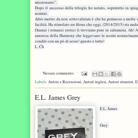
missionario".
Dopo il successo della trilogia ho notato, sopratutto in spiag
uomini.
Altro merito da non sottovalutare è che ha permesso a molte sc
facilità. Ha stimolato un filone che oggi, (2014/2015) sta an
Oramai i romanzi erotici li troviamo pure in salumeria. Ah! 
amorosa della Harmony che leggevano le nostre nonne/mamme
conditi con un pò di sesso! questo e tutto!
L. Ch
Nessun commento:
Labels:
Autori e Recensioni
,
Autori inglesi
,
Autori stranieri
,
E
E.L. James Grey
E.L. James
Grey