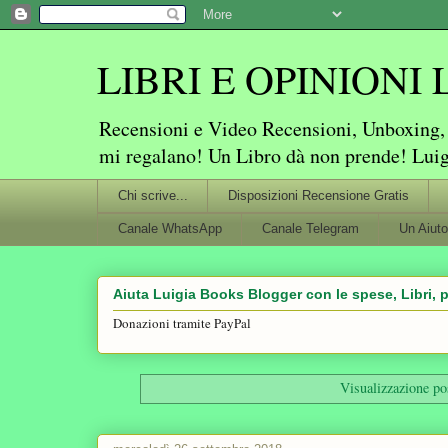
LIBRI E OPINIONI Lu
Recensioni e Video Recensioni, Unboxing, P
mi regalano! Un Libro dà non prende! Lui
Chi scrive...
Disposizioni Recensione Gratis
Canale WhatsApp
Canale Telegram
Un Aiuto
Aiuta Luigia Books Blogger con le spese, Libri, p
Donazioni tramite PayPal
Visualizzazione po