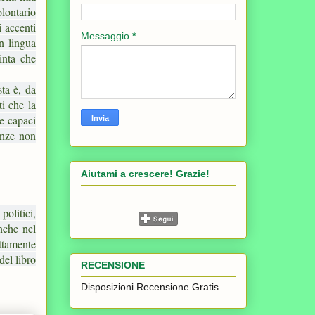
olontario
i accenti
Messaggio
*
n lingua
inta che
sta è, da
i che la
 e capaci
enze non
Aiutami a crescere! Grazie!
politici,
anche nel
ettamente
del libro
RECENSIONE
Disposizioni Recensione Gratis