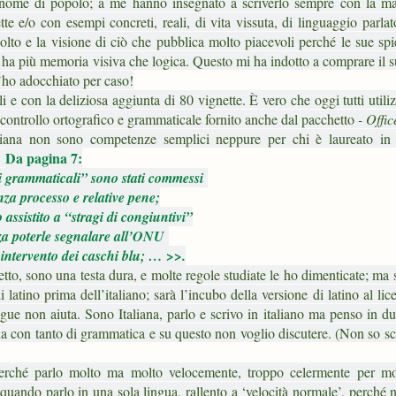
ani (nome di popolo; a me hanno insegnato a scriverlo sempre con la ma
e e/o con esempi concreti, reali, di vita vissuta, di linguaggio parlat
olto e la visione di ciò che pubblica molto piacevoli perché le sue sp
 ha più memoria visiva che logica. Questo mi ha indotto a comprare il s
 l’ho adocchiato per caso!
i e con la deliziosa aggiunta di 80 vignette. È vero che oggi tutti utili
il controllo ortografico e grammaticale fornito anche dal pacchetto
- Offi
aliana non sono competenze semplici neppure per chi è laureato in 
Da pagina 7:
.
 grammaticali” sono stati commessi
nza processo e relative pene;
assistito a “stragi di congiuntivi”
za poterle segnalare all’ONU
intervento dei caschi blu; … >>.
etto, sono una testa dura, e molte regole studiate le ho dimenticate; ma
atino prima dell’italiano; sarà l’incubo della versione di latino al lic
ngue non aiuta. Sono Italiana, parlo e scrivo in italiano ma penso in d
gua con tanto di grammatica e su questo non voglio discutere. (Non so sc
erché parlo molto ma molto velocemente, troppo celermente per mol
 quando parlo in una sola lingua, rallento a ‘velocità normale’, perché 