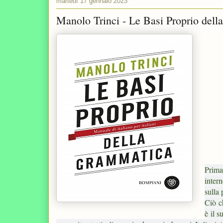
martedì 17 gennaio 2023
Manolo Trinci - Le Basi Proprio della
Prima
inter
sulla 
Ciò c
è il 