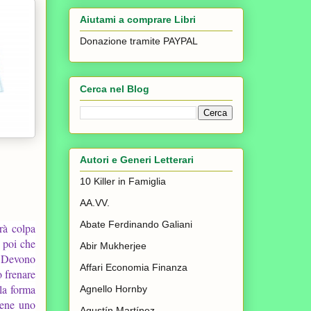
Aiutami a comprare Libri
Donazione tramite PAYPAL
Cerca nel Blog
Autori e Generi Letterari
10 Killer in Famiglia
AA.VV.
Abate Ferdinando Galiani
rà colpa
a poi che
Abir Mukherjee
? Devono
Affari Economia Finanza
o frenare
 la forma
Agnello Hornby
iene uno
Agustín Martínez