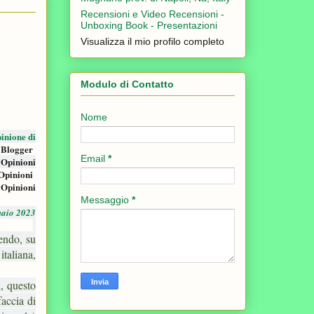
Recensioni e Video Recensioni -
Unboxing Book - Presentazioni
Visualizza il mio profilo completo
Modulo di Contatto
Nome
inione di
 Blogger
Email
*
 Opinioni
Opinioni
 Opinioni
Messaggio
*
naio 2023
endo, su
taliana,
, questo
accia di