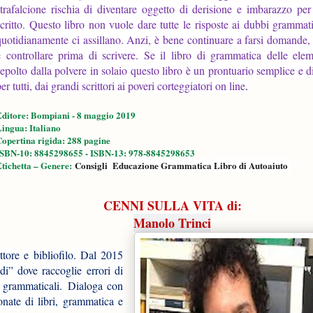
strafalcione rischia di diventare oggetto di derisione e imbarazzo per 
scritto. Questo libro non vuole dare tutte le risposte ai dubbi grammat
quotidianamente ci assillano. Anzi, è bene continuare a farsi domande, 
e controllare prima di scrivere. Se il libro di grammatica delle elem
sepolto dalla polvere in solaio questo libro è un prontuario semplice e d
er tutti, dai grandi scrittori ai poveri corteggiatori on line
.
Editore: Bompiani - 8 maggio 2019
ingua: ‎Italiano
opertina rigida: ‎288 pagine
ISBN-10: 8845298655 - ISBN-13: 978-8845298653
tichetta – Genere:
Consigli
Educazione
Grammatica
Libro di Autoaiuto
CENNI SULLA VITA di:
Manolo Trinci
tore e bibliofilo. Dal 2015
” dove raccoglie errori di
e grammaticali. Dialoga con
nate di libri, grammatica e