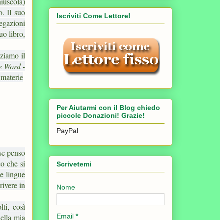
iuscola)
o. Il suo
Iscriviti Come Lettore!
iegazioni
uo libro,
zziamo il
ce Word -
materie
Per Aiutarmi con il Blog chiedo
piccole Donazioni! Grazie!
PayPal
 se penso
eo che si
Scrivetemi
ue lingue
rivere in
Nome
ti, così
nella mia
Email
*