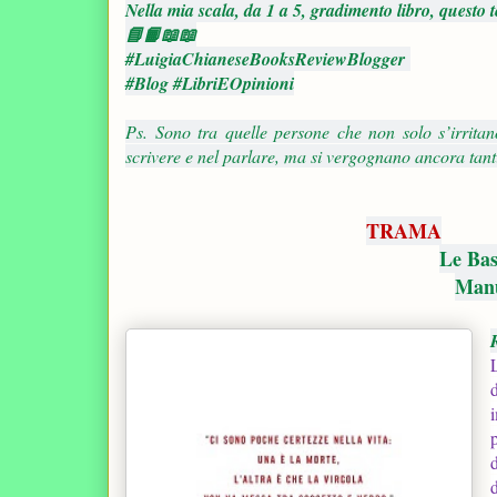
Nella mia scala, da 1 a 5, gradimento libro, questo t
📘📙📖📖
#LuigiaChianeseBooksReviewBlogger
#Blog #LibriEOpinioni
Ps. Sono tra quelle persone che non solo s’irrita
scrivere e nel parlare, ma si vergognano ancora ta
TRAMA
Le Bas
Manua