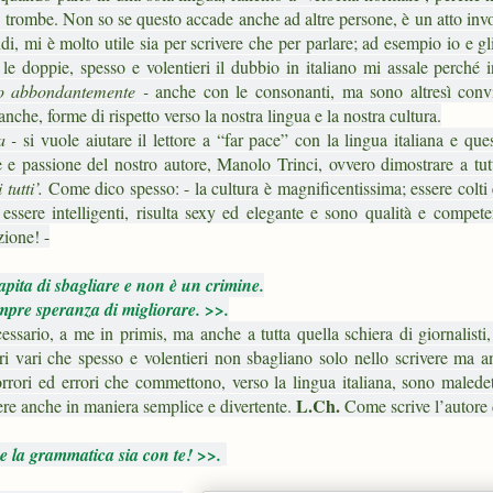
e trombe. Non so se questo accade anche ad altre persone, è un atto inv
, mi è molto utile sia per scrivere che per parlare; ad esempio io e gl
e doppie, spesso e volentieri il dubbio in italiano mi assale perché i
mo abbondantemente -
anche con le consonanti, ma sono altresì conv
anche, forme di rispetto verso la nostra lingua e la nostra cultura.
a -
si vuole aiutare il lettore a “far pace” con la lingua italiana e que
 e passione del nostro autore, Manolo Trinci, ovvero dimostrare a tutt
 tutti’.
Come dico spesso: - la cultura è magnificentissima; essere colti
 essere intelligenti, risulta sexy ed elegante e sono qualità e compet
zione! -
capita di sbagliare e non è un crimine.
mpre speranza di migliorare. >>.
ssario, a me in primis, ma anche a tutta quella schiera di giornalisti, 
ttori vari che spesso e volentieri non sbagliano solo nello scrivere ma 
 orrori ed errori che commettono, verso la lingua italiana, sono maled
L.Ch.
vere anche in maniera semplice e divertente.
Come scrive l’autore 
 la grammatica sia con te! >>.