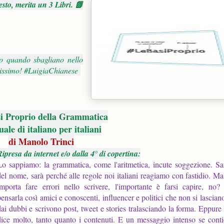
esto, merita un 3 Libri. 📗
no quando sbagliano nello
ntissimo! #LuigiaChianese
i Proprio della Grammatica
le di italiano per italiani
di Manolo Trinci
Ripresa da internet e/o dalla 4° di copertina:
Lo sappiamo: la grammatica, come l'aritmetica, incute soggezione. Sa
del nome, sarà perché alle regole noi italiani reagiamo con fastidio. M
importa fare errori nello scrivere, l'importante è farsi capire, no
pensarla così amici e conoscenti, influencer e politici che non si lascian
dai dubbi e scrivono post, tweet e stories tralasciando la forma. Eppure
dice molto, tanto quanto i contenuti. E un messaggio intenso se cont