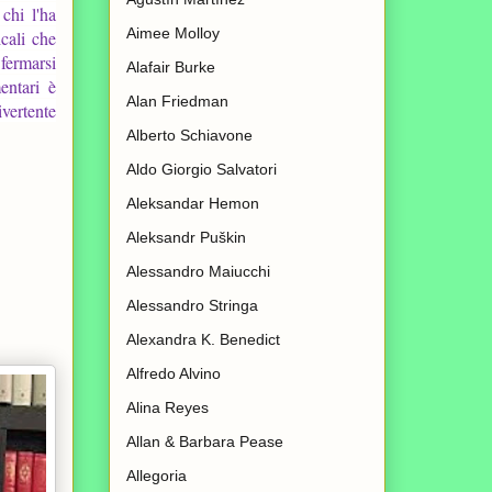
chi l'ha
Aimee Molloy
icali che
fermarsi
Alafair Burke
entari è
Alan Friedman
ivertente
Alberto Schiavone
Aldo Giorgio Salvatori
Aleksandar Hemon
Aleksandr Puškin
Alessandro Maiucchi
Alessandro Stringa
Alexandra K. Benedict
Alfredo Alvino
Alina Reyes
Allan & Barbara Pease
Allegoria