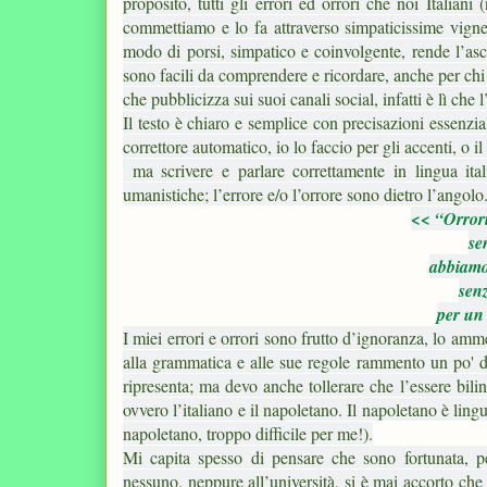
proposito, tutti gli errori ed orrori che noi Itali
commettiamo e lo fa attraverso simpaticissime vignett
modo di porsi, simpatico e coinvolgente, rende l’asc
sono facili da comprendere e ricordare, anche per chi
che pubblicizza sui suoi canali social, infatti è lì che
Il testo è chiaro e semplice con precisazioni essenzial
correttore automatico, io lo faccio per gli accenti, o 
ma scrivere e parlare correttamente in lingua it
umanistiche; l’errore e/o l’orrore sono dietro l’angolo
<< “Orrori
se
abbiamo 
sen
per un 
I miei errori e orrori sono frutto d’ignoranza, lo amm
alla grammatica e alle sue regole rammento un po' di l
ripresenta; ma devo anche tollerare che l’essere bili
ovvero l’italiano e il napoletano. Il napoletano è lin
napoletano, troppo difficile per me!).
Mi capita spesso di pensare che sono fortunata, p
nessuno, neppure all’università, si è mai accorto che