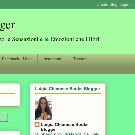
ger
 le Sensazioni e le Emozioni che i libri
Facebook - Meta
Instagram
Threads
Luigia Chianese Books Blogger
Luigia Chianese Books
Blogger
Mugnano prov. di Napoli, Na, Italy