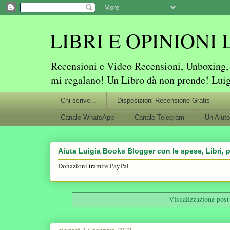
LIBRI E OPINIONI Lu
Recensioni e Video Recensioni, Unboxing, P
mi regalano! Un Libro dà non prende! Lui
Chi scrive...
Disposizioni Recensione Gratis
Canale WhatsApp
Canale Telegram
Un Aiuto
Aiuta Luigia Books Blogger con le spese, Libri, p
Donazioni tramite PayPal
Visualizzazione post