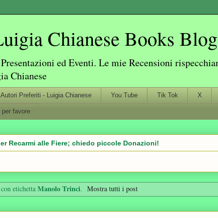
igia Chianese Books Blog
resentazioni ed Eventi. Le mie Recensioni rispecchiano
gia Chianese
Autori Preferiti - Luigia Chianese
You Tube
Tik Tok
X
 per favore
er Recarmi alle Fiere; chiedo piccole Donazioni!
Manolo Trinci
 con etichetta
.
Mostra tutti i post