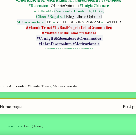
#Blog #LibriEOpinioni #LuigiaChianeseBooksReviewBlogger
#LuigiaChianese
#Recensioni
@LibrieOpinioni
#FollowMe
Commenta, Condividi, I Like,
Clicca #Segui sul
Blog Libri e Opinioni
Mi trovi anche su
FB
–
YOUTUBE
- INSTAGRAM
-
TWITTER
#ManoloTrinci #LeBasiProprioDellaGrammatica
#ManualeDiItalianoPerItaliani
#Consigli #Educazione #Grammatica
#LibroDiAutoaiuto #Motivazionale
***********************
ro di Autoaiuto
,
Manolo Trinci
,
Motivazionale
Home page
Post p
Iscriviti a:
Post (Atom)