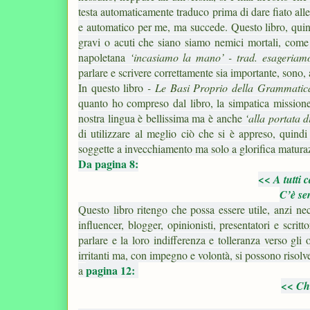
testa automaticamente traduco prima di dare fiato all
e automatico per me, ma succede. Questo libro, quindi
gravi o acuti che siano siamo nemici mortali, come l
napoletana
‘incasiamo la mano’ - trad. esageria
parlare e scrivere correttamente sia importante, sono, 
In questo libro
- Le Basi Proprio della Grammatic
quanto ho compreso dal libro, la simpatica missione
nostra lingua è bellissima ma è anche
‘alla portata di
di utilizzare al meglio ciò che si è appreso, quindi
soggette a invecchiamento ma solo a glorifica matura
Da pagina 8:
<< A tutti 
C’è se
Questo libro ritengo che possa essere utile, anzi nece
influencer, blogger, opinionisti, presentatori e scri
parlare e la loro indifferenza e tolleranza verso gli
irritanti ma, con impegno e volontà, si possono risol
pagina 12:
a
<< Che