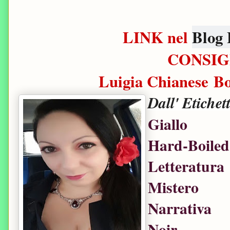
LINK nel
Blog 
CONSIG
Luigia Chianese B
Dall' Etichet
Giallo
Hard-Boiled
Letteratura
Mistero
Narrativa
Noir