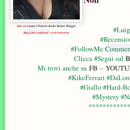
dott.ssa
Luigia Chianese Books Review Blogger
#Luig
Blog Libri e Opinioni
@LibrieOpinioni
#Recensio
#FollowMe
Commenta
Clicca #Segui sul
B
Mi trovi anche su
FB
–
YOUTU
#KikeFerrari #DaLo
#Giallo #Hard-Bo
#Mystery #Na
***********