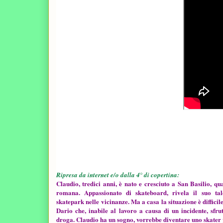
Ripresa da internet e/o dalla 4° di copertina:
Claudio, tredici anni, è nato e cresciuto a San Basilio, qu
romana. Appassionato di skateboard, rivela il suo tal
skatepark nelle vicinanze. Ma a casa la situazione è difficil
Dario che, inabile al lavoro a causa di un incidente, sfrut
droga. Claudio ha un sogno, vorrebbe diventare uno skater p