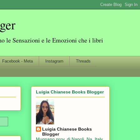
ger
 le Sensazioni e le Emozioni che i libri
Facebook - Meta
Instagram
Threads
Luigia Chianese Books Blogger
Luigia Chianese Books
Blogger
Mugnano prov. di Napoli, Na, Italy