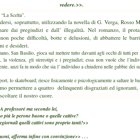
vedere.>>.
è “La Scelta”.
dersi, soprattutto, utilizzando la novella di G.
Verga, Rosso M
re dai pregiudizi e dall’ illegalità.
Nel romanzo, il prota
non poche difficoltà, botte e delusioni, di abbattere le barri
ni e desideri.
ano, San Basilio, gioca sul mettere tutto davanti agli occhi di tutti per
, la violenza, gli stereotipi e i pregiudizi; essa non vuole che l’indi
te, anzi fa in modo che sia l’ individuo a chiudersi nelle gabbie dei su
sport, lo skateboard; riesce fisicamente e psicologicamente a saltare le ba
amo permettere a quattro
delinquenti disgraziati ed ignoranti, 
scoltare il nostro cuore.
A professoré ma secondo lei,
o più le perone buone o quelle cattive?
legiornali quelli cattivi sono proprio tanti!>>
uoni, afferma infine con convinzione>> . . .