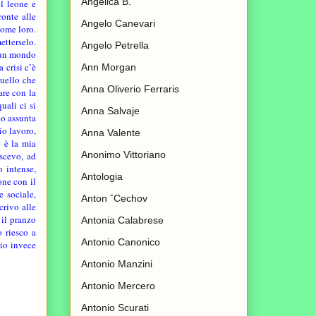
Angelica B.
el leone e
ronte alle
Angelo Canevari
come loro.
etterselo.
Angelo Petrella
n un mondo
 crisi c’è
Ann Morgan
quello che
Anna Oliverio Ferraris
are con la
uali ci si
Anna Salvaje
no assunta
io lavoro,
Anna Valente
e è la mia
Anonimo Vittoriano
oscevo, ad
 intense,
Antologia
one con il
 sociale,
Anton ˇCechov
crivo alle
 il pranzo
Antonia Calabrese
 riesco a
Antonio Canonico
 io invece
Antonio Manzini
Antonio Mercero
Antonio Scurati