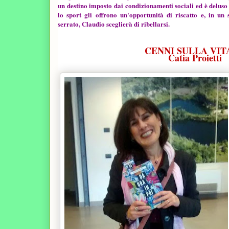
un destino imposto dai condizionamenti sociali ed è deluso
lo sport gli offrono un'opportunità di riscatto e, in un
serrato, Claudio sceglierà di ribellarsi.
CENNI SULLA VITA
Catia Proietti