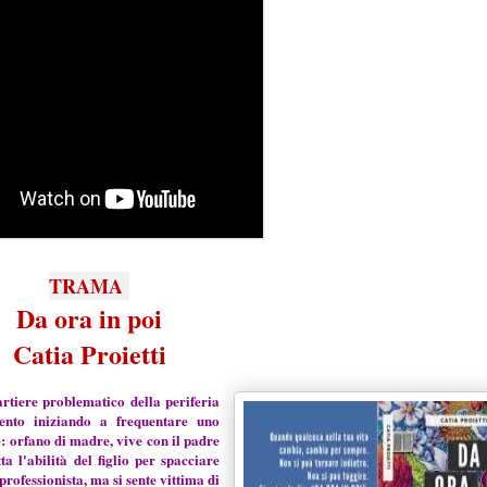
TRAMA
Da ora in poi
Catia Proietti
artiere problematico della periferia
ento iniziando a frequentare uno
e: orfano di madre, vive con il padre
ta l'abilità del figlio per spacciare
rofessionista, ma si sente vittima di