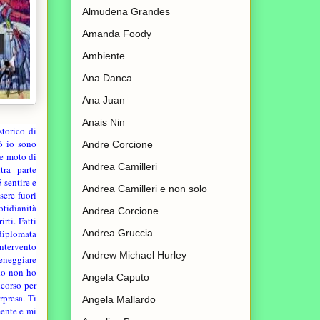
Almudena Grandes
Amanda Foody
Ambiente
Ana Danca
Ana Juan
Anais Nin
torico di
ò io sono
Andre Corcione
e moto di
Andrea Camilleri
tra parte
 sentire e
Andrea Camilleri e non solo
sere fuori
otidianità
Andrea Corcione
rti. Fatti
Andrea Gruccia
 diplomata
Intervento
Andrew Michael Hurley
ceneggiare
ndo non ho
Angela Caputo
ncorso per
rpresa. Ti
Angela Mallardo
mente e mi