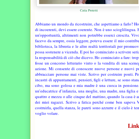
Catia Proietti
Abbiamo un mondo da ricostruire, che aspettiamo a farlo? Ho d
di incoerenti, devi essere coerente.
Non è uno scioglilingua. H
un’opportunità, altrimenti non potrebbe esserci crescita. Vi
facevo da sempre, ossia leggere, poteva essere il mio contrib
biblioteca, la libreria e le altre realtà territoriali per promu
possa sostenere a vicenda. E poi ho cominciato a scrivere seri
la responsabilità di ciò che dicevo. Ho cominciato a fare: trop
fosse un concorso letterario vinto o la vendita di una scene
azione. Mi consente di conoscere nuove persone e nuovi prog
abbracciare persone mai viste. Scrivo per costruire ponti. 
incastri di appuntamenti, pensieri, figli e letture, se sono st
cibo, ma sono golosa e mia madre è una cuoca in pensione. 
un’educatrice d’infanzia, una moglie, una madre, una figlia e
quattro e mezza o alle cinque del mattino, quando la casa è a
dei miei ragazzi. Scrivo a fatica perché come ben sapeva V
costruirla, quella stanza, le pareti sono azzurre e il cielo è 
voglio volare.
Link