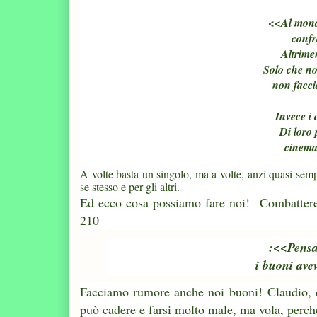
<<
Al mond
confr
Altrime
Solo che no
non facc
Invece i 
Di loro 
cinema
A volte basta un singolo, ma a volte, anzi quasi sem
se stesso e per gli altri.
Ed ecco cosa possiamo fare noi!
Combattere
210
:<<Pensa
i buoni ave
Facciamo rumore anche noi buoni!
Claudio, 
può cadere e farsi molto male, ma vola, perché