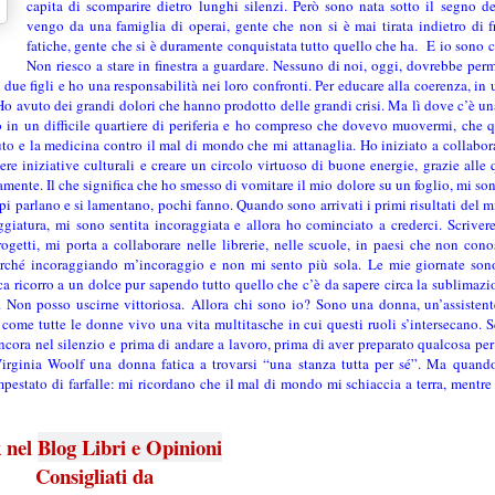
capita di scomparire dietro lunghi silenzi. Però sono nata sotto il segno d
vengo da una famiglia di operai, gente che non si è mai tirata indietro di f
fatiche, gente che si è duramente conquistata tutto quello che ha. E io sono 
Non riesco a stare in finestra a guardare. Nessuno di noi, oggi, dovrebbe perm
ue figli e ho una responsabilità nei loro confronti. Per educare alla coerenza, i
o avuto dei grandi dolori che hanno prodotto delle grandi crisi. Ma lì dove c’è una
vo in un difficile quartiere di periferia e ho compreso che dovevo muovermi, che 
uto e la medicina contro il mal di mondo che mi attanaglia. Ho iniziato a collabor
overe iniziative culturali e creare un circolo virtuoso di buone energie, grazie alle q
amente. Il che significa che ho smesso di vomitare il mio dolore su un foglio, mi so
pi parlano e si lamentano, pochi fanno. Quando sono arrivati i primi risultati del m
ggiatura, mi sono sentita incoraggiata e allora ho cominciato a crederci. Scriver
etti, mi porta a collaborare nelle librerie, nelle scuole, in paesi che non con
Perché incoraggiando m’incoraggio e non mi sento più sola. Le mie giornate sono
anca ricorro a un dolce pur sapendo tutto quello che c’è da sapere circa la sublimazi
Non posso uscirne vittoriosa. Allora chi sono io? Sono una donna, un’assistente
 come tutte le donne vivo una vita multitasche in cui questi ruoli s’intersecano. S
ncora nel silenzio e prima di andare a lavoro, prima di aver preparato qualcosa per
irginia Woolf una donna fatica a trovarsi “una stanza tutta per sé”. Ma quando
tempestato di farfalle: mi ricordano che il mal di mondo mi schiaccia a terra, mentre
 nel
Blog Libri e Opinioni
Consigliati da