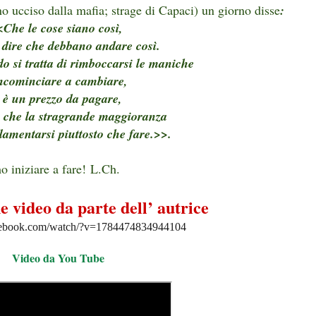
no ucciso dalla mafia; strage di Capaci) un giorno disse
:
<
Che le cose siano così,
 dire che debbano andare così.
o si tratta di rimboccarsi le maniche
incominciare a cambiare,
i è un prezzo da pagare,
a che la stragrande maggioranza
 lamentarsi piuttosto che fare.>>.
 iniziare a fare!
L.Ch.
e video da parte dell’ autrice
cebook.com/watch/?v=1784474834944104
Video da You Tube