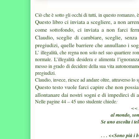
Ciò che è sotto gli occhi di tutti, in questo romanzo, 
Questo libro ci inviata a scegliere, a non arren
come sottofondo, ci inviata a non farci ferma
Claudio, sceglie di cambiare, sceglie, senza 
pregiudizi, quelle barriere che annullano i sog
L’ illegalità, che regna non solo nel suo quartiere rom
normale. L’illegalità desidera e alimenta l’ignoranza
messo in grado di decidere della sua vita autonomamen
pregiudizi.
Claudio, invece, riesce ad andare oltre, attraverso lo 
Questo testo vuole farci capire che non possi
allontanare dai nostri sogni e di impedirci di a
Nelle pagine 44 – 45 uno studente chiede
:
<<
al mondo, son
Se uno ascolta i te
. . .
<<
Sono più i b