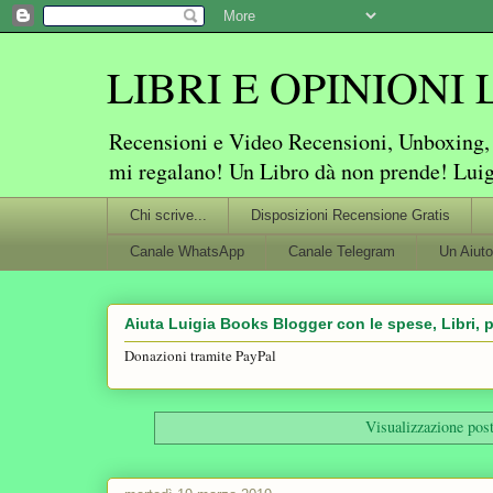
LIBRI E OPINIONI Lu
Recensioni e Video Recensioni, Unboxing, P
mi regalano! Un Libro dà non prende! Lui
Chi scrive...
Disposizioni Recensione Gratis
Canale WhatsApp
Canale Telegram
Un Aiuto
Aiuta Luigia Books Blogger con le spese, Libri, p
Donazioni tramite PayPal
Visualizzazione post