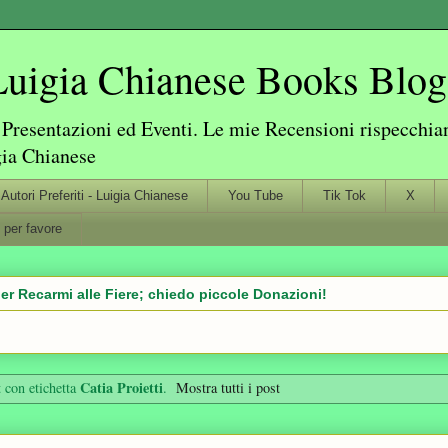
igia Chianese Books Blog
resentazioni ed Eventi. Le mie Recensioni rispecchiano
gia Chianese
Autori Preferiti - Luigia Chianese
You Tube
Tik Tok
X
 per favore
er Recarmi alle Fiere; chiedo piccole Donazioni!
Catia Proietti
 con etichetta
.
Mostra tutti i post