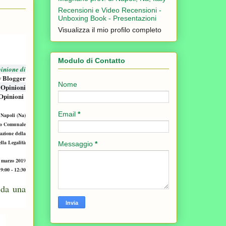
Recensioni e Video Recensioni -
Unboxing Book - Presentazioni
Visualizza il mio profilo completo
Modulo di Contatto
inione di
w Blogger
Nome
 Opinioni
Opinioni
Email
*
Napoli (Na)
ro Comunale
azione della
lla Legalità
Messaggio
*
 marzo 201
9
 9:00 - 12:30
 da una