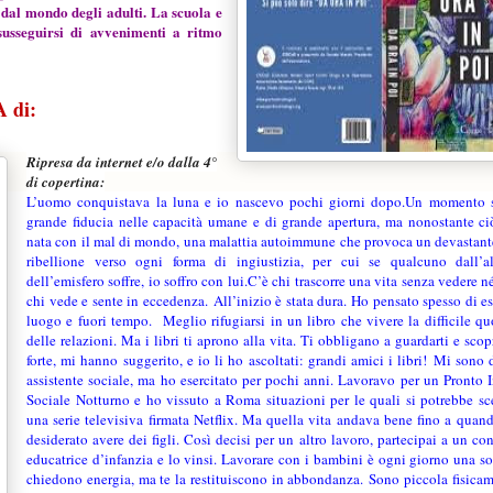
 dal mondo degli adulti. La scuola e
 susseguirsi di avvenimenti a ritmo
 di:
Ripresa da internet e/o dalla 4°
di copertina:
L’uomo conquistava la luna e io nascevo pochi giorni dopo.
Un momento s
grande fiducia nelle capacità umane e di grande apertura, ma nonostante ci
nata con il mal di mondo
, una malattia autoimmune che provoca un devastant
ribellione verso ogni forma di ingiustizia, per cui se qualcuno dall’al
dell’emisfero soffre, io soffro con lui.
C’è chi trascorre una vita senza vedere né
chi vede e sente in eccedenza.
All’inizio è stata dura. Ho pensato spesso di es
luogo e fuori tempo.
Meglio rifugiarsi in un libro che vivere la difficile qu
delle relazioni. Ma i libri ti aprono alla vita. Ti obbligano a guardarti e scopri
forte, mi hanno suggerito, e io li ho ascoltati: grandi amici i libri! Mi sono
assistente sociale, ma ho esercitato per pochi anni. Lavoravo per un Pronto 
Sociale Notturno e ho vissuto a Roma situazioni per le quali si potrebbe s
una serie televisiva firmata Netflix. Ma quella vita andava bene fino a qua
desiderato avere dei figli. Così decisi per un altro lavoro, partecipai a un co
educatrice d’infanzia e lo vinsi. Lavorare con i bambini è ogni giorno una so
chiedono energia, ma te la restituiscono in abbondanza. Sono piccola fisica