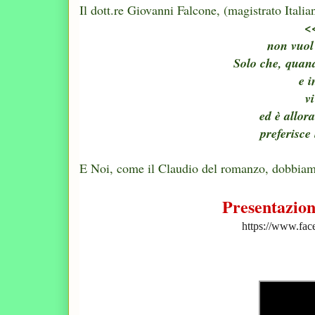
Il dott.re Giovanni Falcone, (magistrato Italia
<
non vuol
Solo che, quand
e 
v
ed è allor
preferisce
E Noi, come il Claudio del romanzo, dobbiamo
Presentazion
https://www.fa