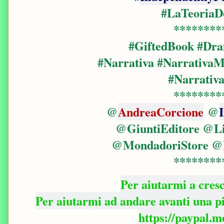
#LaTeoriaDe
********
#GiftedBook #D
#Narrativa #Narrativ
#Narrativ
********
@
AndreaCorcione
@
@GiuntiEditore @Li
@MondadoriStore 
********
Per aiutarmi a cres
Per aiutarmi ad andare avanti una 
https://paypal.