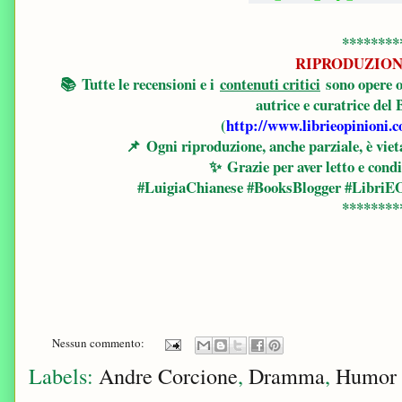
********
RIPRODUZION
📚
Tutte le recensioni e i
contenuti critici
sono opere o
autrice e curatrice del
(
http://www.librieopinioni.
📌
Ogni riproduzione, anche parziale, è vieta
✨
Grazie per aver letto e condi
#LuigiaChianese #BooksBlogger #LibriEO
********
Nessun commento:
Labels:
Andre Corcione
,
Dramma
,
Humor 