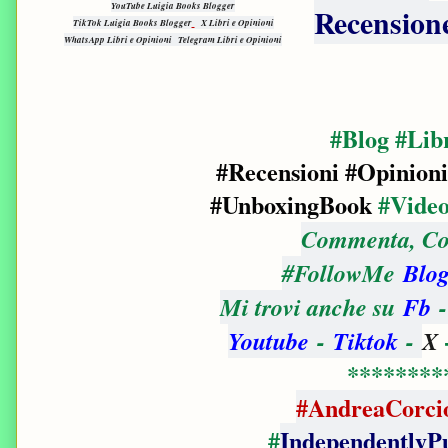
YouTube Luigia Books Blogger
Recensione
TikTok Luigia Books Blogger
X Libri e Opinioni
WhatsApp Libri e Opinioni
Telegram Libri e Opinioni
#Blog #Lib
#Recensioni #Opinioni
#UnboxingBook
#Vide
Commenta, Con
#FollowMe
Blog
Mi trovi anche su
Fb
Youtube
-
Tiktok
-
X
********
#AndreaCorcio
#
IndependentlyP