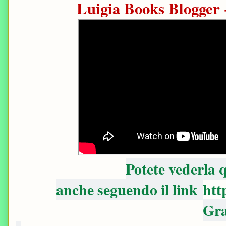
Luigia Books Blogger 
Potete vederla
anche seguendo il link
htt
Gra