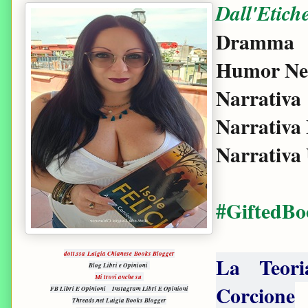
Dall'Etiche
Dramma
Humor Ne
Narrativa
Narrativa
Narrativa
#GiftedBo
dott.ssa Luigia Chianese Books Blogger
La Teori
Blog Libri e Opinioni
Mi trovi anche su
Corcione
FB Libri E Opinioni
Instagram Libri E Opinioni
Threads.net Luigia Books Blogger