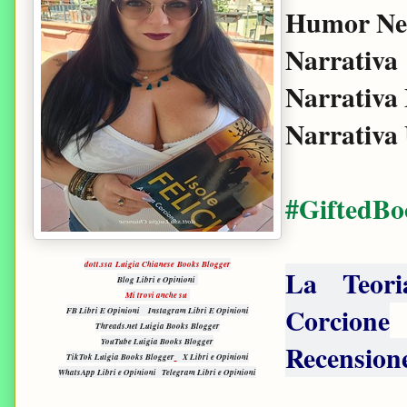
Humor Ne
Narrativa
Narrativa
Narrativa
#GiftedBo
dott.ssa Luigia Chianese Books Blogger
La Teori
Blog Libri e Opinioni
Mi trovi anche su
Corcione
FB Libri E Opinioni
Instagram Libri E Opinioni
Threads.net Luigia Books Blogger
YouTube Luigia Books Blogger
Recensione
TikTok Luigia Books Blogger
X Libri e Opinioni
WhatsApp Libri e Opinioni
Telegram Libri e Opinioni