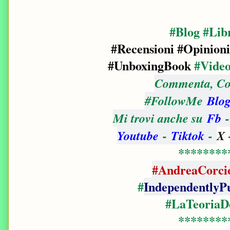
#Blog #Lib
#Recensioni #Opinioni
#UnboxingBook
#Vide
Commenta, Con
#FollowMe
Blog
Mi trovi anche su
Fb
Youtube
-
Tiktok
-
X
********
#AndreaCorcio
#
IndependentlyP
#LaTeoriaDe
********