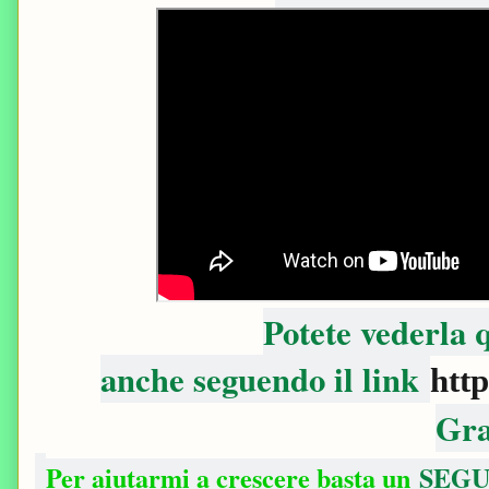
Potete vederla
anche seguendo il link
htt
Gra
Per aiutarmi a crescere basta un
SEGU