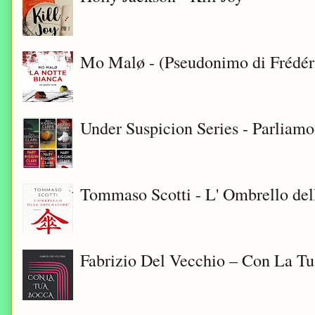
Mo Malø - (Pseudonimo di Frédér
Under Suspicion Series - Parliam
Tommaso Scotti - L' Ombrello del
Fabrizio Del Vecchio – Con La T