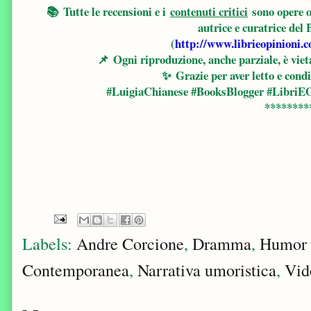
📚
Tutte le recensioni e i
contenuti critici
sono opere o
autrice e curatrice del
(
http://www.librieopinioni.
📌
Ogni riproduzione, anche parziale, è vieta
✨
Grazie per aver letto e condi
#LuigiaChianese #BooksBlogger #LibriEO
********
Labels:
Andre Corcione
,
Dramma
,
Humor 
Contemporanea
,
Narrativa umoristica
,
Vid