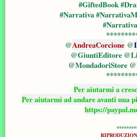
#GiftedBook #D
#Narrativa #Narrativ
#Narrativ
********
@
AndreaCorcione
@
@GiuntiEditore @Li
@MondadoriStore 
********
Per aiutarmi a cres
Per aiutarmi ad andare avanti una 
https://paypal.
********
RIPRODUZION