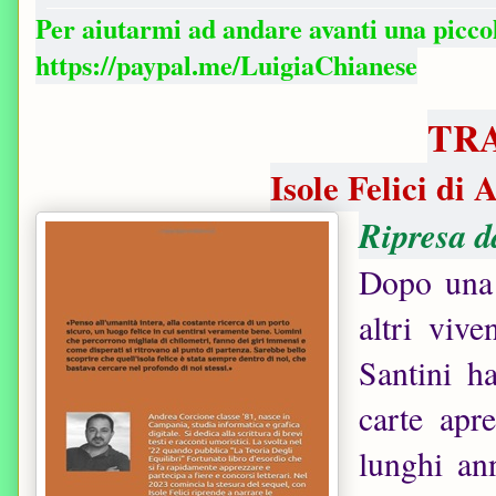
Per aiutarmi ad andare avanti una picc
https://paypal.me/LuigiaChianese
TR
Isole Felici di
Ripresa d
Dopo una 
altri viv
Santini h
carte apr
lunghi an