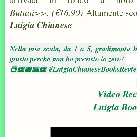
Buttati>>.
(€16,90)
Altamente sc
Luigia Chianese
Nella mia scala, da 1 a 5, gradimento l
giusto perché non ho previsto lo zero!
📕📖📖📖📖
#LuigiaChianeseBooksRevie
Video Rec
Luigia Bo