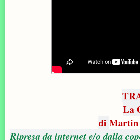
TR
La 
di
Martin
Ripresa da internet e/o dalla cop