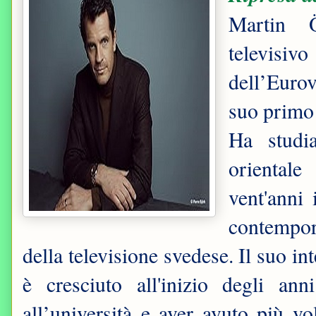
Martin Ö
televis
dell’Euro
suo primo T
Ha studia
oriental
vent'anni 
contempor
della televisione svedese. Il suo in
è cresciuto all'inizio degli an
all’università e aver avuto più vo