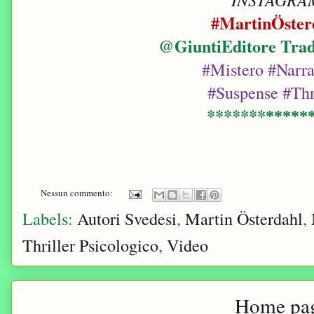
#MartinÖster
@GiuntiEditore Trad
#Mistero #Narr
#Suspense #Thr
*******
*****
Nessun commento:
Labels:
Autori Svedesi
,
Martin Österdahl
,
Thriller Psicologico
,
Video
Home pa