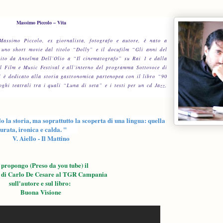
Massimo Piccolo – Vita
 Massimo Piccolo, ex giornalista, fotografo e autore, è nato a
uno short movie dal titolo “Dolly” e il docufilm “Gli anni del
sito da Anselma Dell’Olio a “Il cinematografo” su Rai 1 e dalla
al Film e Music Festival e all’interno del programma Sottovoce di
i è dedicato alla storia gastronomica partenopea con il libro “90
ghi teatrali tra i quali “Luna di seta” e i testi per un cd Jazz,
o la storia, ma soprattutto la scoperta di una lingua: quella
 curata, ironica e calda. "
V. Aiello - Il Mattino
 propongo (Preso da you tube) il
 di Carlo De Cesare al TGR Campania
sull'autore e sul libro:
Buona Visione