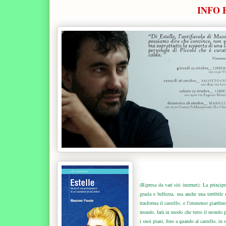
INFO 
(Ripresa da vari siti internet): La princip
grazia e bellezza, ma anche una terribile 
trasforma il castello, e l'immenso giardino,
mondo, farà in modo che tutto il mondo pos
i suoi piani, fino a quando al castello, in 