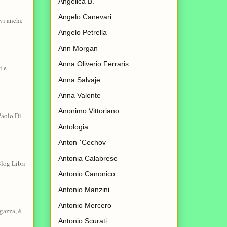
Angelica B.
Angelo Canevari
vi anche
Angelo Petrella
Ann Morgan
Anna Oliverio Ferraris
i e
Anna Salvaje
Anna Valente
Anonimo Vittoriano
Paolo Di
Antologia
Anton ˇCechov
Antonia Calabrese
log Libri
Antonio Canonico
Antonio Manzini
Antonio Mercero
gazza, è
Antonio Scurati