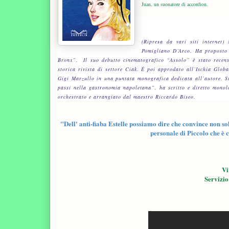
Juan, un suonatore di accordìon.
(Ripresa da vari siti internet)
Pomigliano D’Arco.
Ha proposto 
Bronx”. Il suo debutto cinematografico “Assolo” è stato recen
storica rivista di settore Ciak. È poi approdato all’Ischia Glob
Gigi Marzullo in una puntata monografica dedicata all’autore. S
passi nella gastronomia napoletana”, ha scritto e diretto monolo
orchestrato e arrangiato dal maestro Riccardo Biseo.
"Dell' anti-fiaba Estelle possiamo dire che convince non sol
personale di Piccolo che è
Vi
Servizio