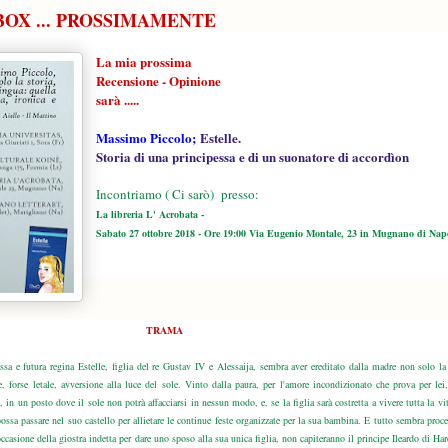
BOX ... PROSSIMAMENTE
La mia prossima
Recensione - Opinione
sarà .....
Massimo Piccolo;
Estelle.
Storia di una principessa e di un suonatore di accordìon
Incontriamo ( Ci sarò) presso:
La libreria L' Acrobata -
Sabato 27 ottobre 2018 -
Ore 19:00 Via Eugenio Montale, 23 in Mugnano di Nap
TRAMA
essa e futura regina Estelle, figlia del re Gustav IV e Alessaija, sembra aver ereditato dalla madre non solo la 
e, forse letale, avversione alla luce del sole. Vinto dalla paura, per l'amore incondizionato che prova per lei
 in un posto dove il sole non potrà affacciarsi in nessun modo, e, se la figlia sarà costretta a vivere tutta la vi
sa passare nel suo castello per allietare le continue feste organizzate per la sua bambina. E tutto sembra proc
occasione della giostra indetta per dare uno sposo alla sua unica figlia, non capiteranno il principe Ileardo di Ha