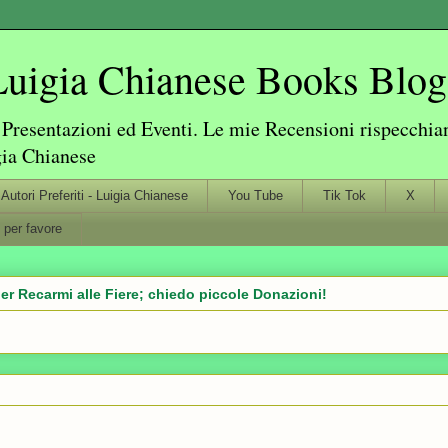
igia Chianese Books Blog
resentazioni ed Eventi. Le mie Recensioni rispecchiano
gia Chianese
Autori Preferiti - Luigia Chianese
You Tube
Tik Tok
X
 per favore
er Recarmi alle Fiere; chiedo piccole Donazioni!