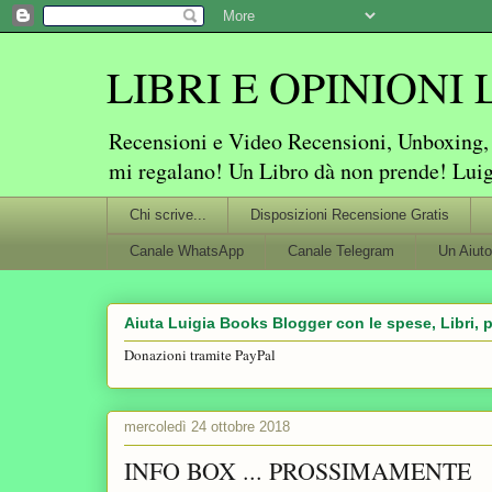
LIBRI E OPINIONI Lu
Recensioni e Video Recensioni, Unboxing, P
mi regalano! Un Libro dà non prende! Lui
Chi scrive...
Disposizioni Recensione Gratis
Canale WhatsApp
Canale Telegram
Un Aiuto
Aiuta Luigia Books Blogger con le spese, Libri, p
Donazioni tramite PayPal
mercoledì 24 ottobre 2018
INFO BOX ... PROSSIMAMENTE