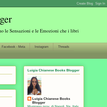
ger
 le Sensazioni e le Emozioni che i libri
Facebook - Meta
Instagram
Threads
Luigia Chianese Books Blogger
Luigia Chianese Books
Blogger
Mugnano prov. di Napoli, Na, Italy