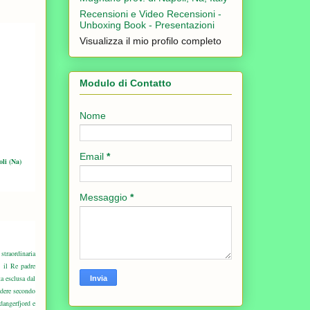
Recensioni e Video Recensioni -
Unboxing Book - Presentazioni
Visualizza il mio profilo completo
Modulo di Contatto
Nome
Email
*
oli (Na)
Messaggio
*
straordinaria
, il Re padre
ta esclusa dal
edere secondo
rdangerfjord e