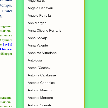
Angelica B.
 tempo,
Angelo Canevari
 i miei
Angelo Petrella
à.
Ann Morgan
i seguono,
cuoricini.
Anna Oliverio Ferraris
ommenta e
Anna Salvaje
e Opinioni
te
PayPal
Anna Valente
aChianese
Anonimo Vittoriano
s Blogger
Antologia
Anton ˇCechov
Antonia Calabrese
Antonio Canonico
Antonio Manzini
i seguono,
Antonio Mercero
cuoricini.
Antonio Scurati
ommenta e