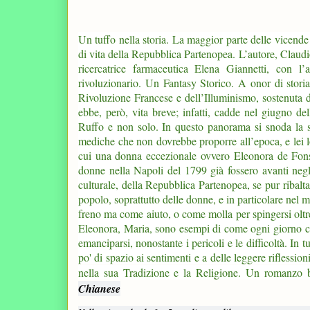
Un tuffo nella storia. La maggior parte delle vicend
di vita della Repubblica Partenopea. L’autore, Claudi
ricercatrice farmaceutica Elena Giannetti, con l
rivoluzionario. Un Fantasy Storico. A onor di stori
Rivoluzione Francese e dell’Illuminismo, sostenuta da 
ebbe, però, vita breve; infatti, cadde nel giugno de
Ruffo e non solo. In questo panorama si snoda la si
mediche che non dovrebbe proporre all’epoca, e lei lo
cui una donna eccezionale ovvero
Eleonora de Fon
donne nella Napoli del 1799 già fossero avanti negli 
culturale, della Repubblica Partenopea, se pur ribalt
popolo, soprattutto delle donne, e in particolare nel
freno ma come aiuto, o come molla per spingersi oltre
Eleonora, Maria, sono esempi di come ogni giorno ci s
emanciparsi, nonostante i pericoli e le difficoltà. In 
po' di spazio ai sentimenti e a delle leggere riflession
nella sua Tradizione e la Religione. Un romanzo b
Chianese