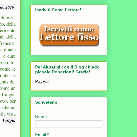
aio 2026
Iscriviti Come Lettore!
ochi mesi
po, della
fermento
li della
francesi,
ardinale
, e cure
poca; tra
Per Aiutarmi con il Blog chiedo
è come le
piccole Donazioni! Grazie!
olitica e
entis del
PayPal
a come un
, Luigia,
uovo, per
Scrivetemi
 anche un
ria vista
Nome
.
Luigia
Email
*