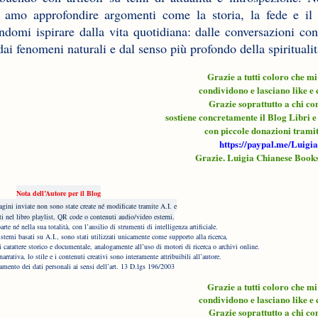
ti amo approfondire argomenti come la storia, la fede e il
andomi ispirare dalla vita quotidiana: dalle conversazioni con
 dai fenomeni naturali e dal senso più profondo della spiritualit
Grazie a tutti coloro che m
condividono e lasciano like e 
Grazie soprattutto a chi c
sostiene concretamente il Blog Libri 
con piccole donazioni trami
https://paypal.me/Luigi
Grazie. Luigia Chianese Book
Nota dell’Autore per il Blog
gini inviate non sono state create né modificate tramite A.I. e
i nel libro playlist, QR code o contenuti audio/video esterni.
parte né nella sua totalità, con l’ausilio di strumenti di intelligenza artificiale.
sistemi basati su A.I., sono stati utilizzati unicamente come supporto alla ricerca,
di carattere storico e documentale, analogamente all’uso di motori di ricerca o archivi online.
narrativa, lo stile e i contenuti creativi
sono interamente attribuibili all’autore.
tamento dei dati personali ai sensi dell’art. 13 D.lgs 196/2003
Grazie a tutti coloro che m
condividono e lasciano like e 
Grazie soprattutto a chi c