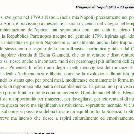
Mugnano di Napoli (Na) – 23 genn
e si svolgono nel 1799 a Napoli, (nella mia Napoli) precisamente nei p
o Aorta, è bravissimo a mescolare la strana vicenda del viaggio nel tem
’ambientazione dell’epoca, ma soprattutto con una città in pieno 
a la Repubblica Partenopea nacque nel gennaio 1799, ispirata agli idea
intellettuali e patrioti Napoletani e, inizialmente, anche dalle truppe 
llo stesso anno a seguito della controffensiva borbonica guidata dal C
ngolare vicenda di Elena Giannetti, che tra avventure e disavventure
 sa, riesce anche a incontrare molti dei personaggi più influenti dell’e
seca Pimentel
. In effetti uno degli aspetti meravigliosi del romanzo 
ideali d’indipendenza e libertà; come se la rivoluzione illuminista, p
ando lo status quo, per pochi mesi, modificasse eternamente la forma m
 modo di rapportarsi alla paura del cambiamento. La paura, non più vist
 i propri limiti e oltre le comuni credenze. Ogni donna del libro, Elena
ia un’opportunità per rinascere, per risvegliarsi, per reinventarsi di n
tutta questa breve ma significativa rivoluzione, soprattutto mentale, vi è
i sul come si possa e si debba trovare un equilibrio tra la Scienza, la Sto
reve ma intenso che riesce a rapirti culturalmente ed emotivamente