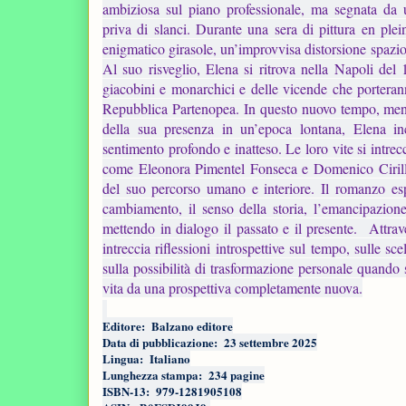
ambiziosa sul piano professionale, ma segnata da 
priva di slanci. Durante una sera di pittura en plein
enigmatico girasole, un’improvvisa distorsione spazio
Al suo risveglio, Elena si ritrova nella Napoli del 
giacobini e monarchici e delle vicende che porterann
Repubblica Partenopea.
In questo nuovo tempo, men
della sua presenza in un’epoca lontana, Elena i
sentimento profondo e inatteso. Le loro vite si intrec
come Eleonora Pimentel Fonseca e Domenico Cirillo
del suo percorso umano e interiore. Il romanzo esp
cambiamento, il senso della storia, l’emancipazione
mettendo in dialogo il passato e il presente.
Attrav
intreccia riflessioni introspettive sul tempo, sulle sc
sulla possibilità di trasformazione personale quando s
vita da una prospettiva completamente nuova.
Editore: ‎ Balzano editore
Data di pubblicazione: ‎ 23 settembre 2025
Lingua: ‎ Italiano
Lunghezza stampa: ‎ 234 pagine
ISBN-13: ‎ 979-1281905108