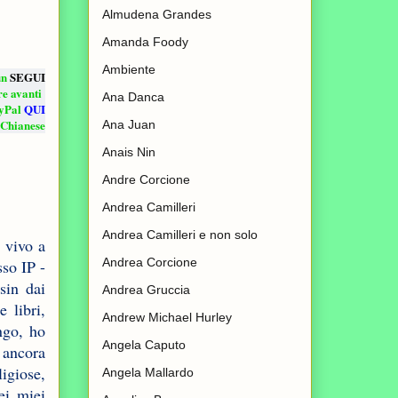
Almudena Grandes
Amanda Foody
Ambiente
un
SEGUI
re avanti
Ana Danca
ayPal
QUI
Chianese
Ana Juan
Anais Nin
Andre Corcione
Andrea Camilleri
Andrea Camilleri e non solo
 vivo a
Andrea Corcione
so IP -
sin dai
Andrea Gruccia
 libri,
Andrew Michael Hurley
ngo, ho
Angela Caputo
 ancora
ligiose,
Angela Mallardo
ei miei