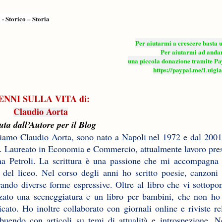
a
-
Storico – Storia
Per aiutarmi a crescere basta 
Per aiutarmi ad anda
una piccola donazione tramite P
https://paypal.
me/Luigia
ENNI SULLA VITA di:
Claudio Aorta
uta dall’Autore per il Blog
iamo Claudio Aorta, sono nato a Napoli nel 1972 e dal 2001
 Laureato in Economia e Commercio, attualmente lavoro pres
ana Petroli. La scrittura è una passione che mi accompagna 
 del liceo. Nel corso degli anni ho scritto poesie, canzoni e
rando diverse forme espressive. Oltre al libro che vi sottopo
zzato una sceneggiatura e un libro per bambini, che non ho
icato. Ho inoltre collaborato con giornali online e riviste re
ibuendo con articoli su temi di attualità e introspezione. N