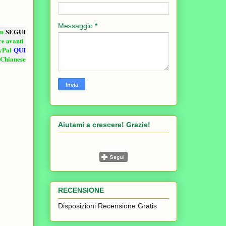
Messaggio
*
un
SEGUI
re avanti
ayPal
QUI
aChianese
Aiutami a crescere! Grazie!
RECENSIONE
Disposizioni Recensione Gratis