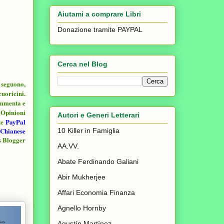
Aiutami a comprare Libri
Donazione tramite PAYPAL
Cerca nel Blog
i seguono,
cuoricini.
ommenta e
e Opinioni
Autori e Generi Letterari
te
PayPal
aChianese
10 Killer in Famiglia
s Blogger
AA.VV.
Abate Ferdinando Galiani
Abir Mukherjee
Affari Economia Finanza
Agnello Hornby
Agustín Martínez