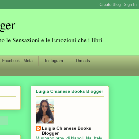
ger
 le Sensazioni e le Emozioni che i libri
Facebook - Meta
Instagram
Threads
Luigia Chianese Books Blogger
Luigia Chianese Books
Blogger
Mugnano prov. di Napoli, Na, Italy