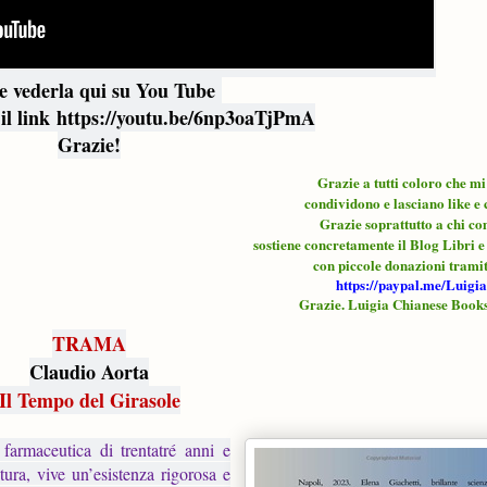
te vederla qui su You Tube
il link https://youtu.be/6np3oaTjPmA
Grazie!
Grazie a tutti coloro che m
condividono e lasciano like e 
Grazie soprattutto a chi c
sostiene concretamente il Blog Libri 
con piccole donazioni trami
https://paypal.me/Luigi
Grazie. Luigia Chianese Book
TRAMA
Claudio Aorta
Il Tempo del Girasole
 farmaceutica di trentatré anni e
ura, vive un’esistenza rigorosa e