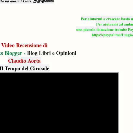
rita un quasi 3 Libri. 📕📗📚🕮🕮
Per aiutarmi a crescere basta 
Per aiutarmi ad anda
una piccola donazione tramite P
https://paypal.me/Luigi
Video Recensione di
s Blogger -
Blog Libri e Opinioni
Claudio Aorta
Il Tempo del Girasole