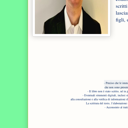
scrit
lasci
figli,
- Preciso che le imma
che non sono present
- Il libro non è stato scritto, né in 
- Eventuali strumenti digitali, inclusi 
alla consultazione e alla verifica di informazioni 
La s
crittura del testo, l’elaborazione 
- Acconsento al trat