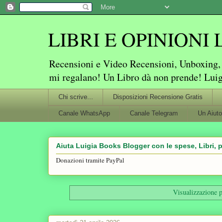
LIBRI E OPINIONI Lu
Recensioni e Video Recensioni, Unboxing, P
mi regalano! Un Libro dà non prende! Lui
Chi scrive...
Disposizioni Recensione Gratis
Canale WhatsApp
Canale Telegram
Un Aiuto
Aiuta Luigia Books Blogger con le spese, Libri, p
Donazioni tramite PayPal
Visualizzazione p