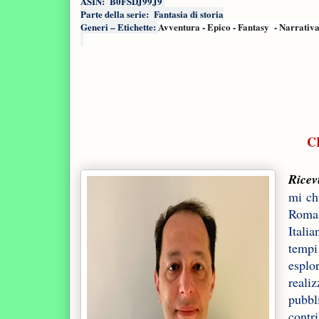
ASIN: ‎ B0FSDJ99J9
Parte della serie: ‎
Fantasia di storia
Generi – Etichette:
Avventura
-
Epico
-
Fantasy
-
Narrativ
C
Ricev
mi ch
Roma.
Itali
tempi
esplo
reali
pubbl
contr