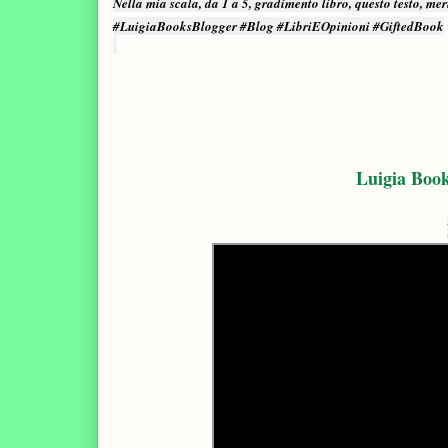
Nella mia scala, da 1 a 5, gradimento libro, questo testo, me
#LuigiaBooksBlogger #Blog #LibriEOpinioni #GiftedBook
Luigia Book