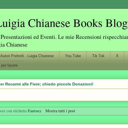
igia Chianese Books Blog
resentazioni ed Eventi. Le mie Recensioni rispecchiano
gia Chianese
Autori Preferiti - Luigia Chianese
You Tube
Tik Tok
X
 per favore
er Recarmi alle Fiere; chiedo piccole Donazioni!
Fantasy
ost con etichetta
.
Mostra tutti i post