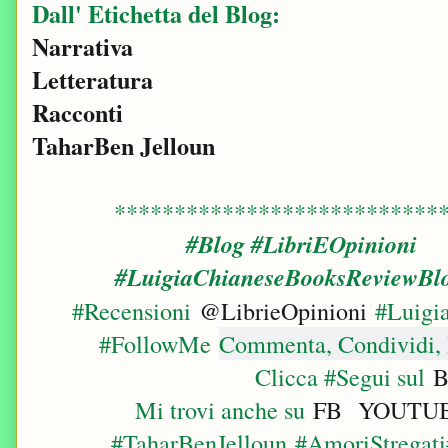
Dall' Etichetta del Blog:
Narrativa
Letteratura
Racconti
TaharBen Jelloun
***************************
#Blog #LibriEOpinioni
#LuigiaChianeseBooksReviewBl
#Recensioni
@LibrieOpinioni
#Luigia
#FollowMe
Commenta, Condividi, 
Clicca #Segui sul
B
Mi trovi anche su
FB
YOUTU
#TaharBenJelloun #AmoriStregati