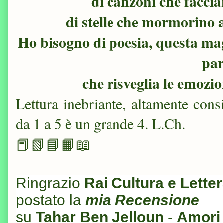
di canzoni che facci
di stelle che mormorino 
Ho bisogno di poesia, questa mag
par
che risveglia le emozio
Lettura inebriante, altamente consi
da 1 a 5 è un grande 4. L.Ch.
📕📗📘📙📖
Ringrazio
Rai Cultura e Lette
postato la
mia Recensione
su
Tahar Ben Jelloun
-
Amori 