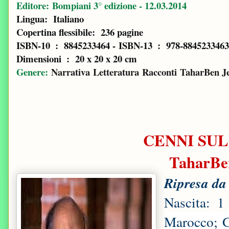
Editore:
Bompiani 3° edizione - 12.03.2014
Lingua: ‎
Italiano
Copertina flessibile: ‎
236 pagine
ISBN-10 ‏ : ‎
8845233464 -
ISBN-13 ‏ : ‎
978-8845233463
Dimensioni ‏ : ‎
20 x 20 x 20 cm
Genere:
Narrativa
Letteratura
Racconti
TaharBen Je
CENNI SUL
TaharBe
Ripresa da 
Nascita: 
Marocco; G