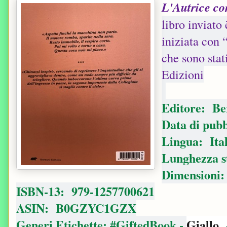
L'Autrice com
libro inviato
iniziata con 
che sono stat
Edizioni
Editore: ‎ B
Data di pubb
Lingua: ‎ Ita
Lunghezza s
Dimensioni: ‎
ISBN-13: ‎ 979-1257700621
ASIN: ‎ B0GZYC1GZX
Generi Etichette: #GiftedBook -
Giallo