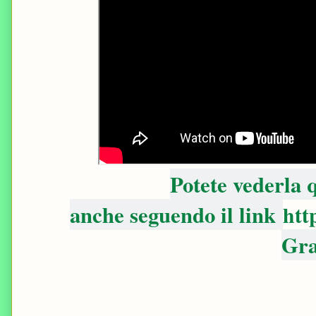
Potete vederla
anche seguendo il link
htt
Gra