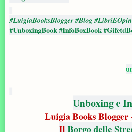
#LuigiaBooksBlogger #Blog #LibriEOpin
#UnboxingBook #InfoBoxBook #GifetdB
u
Unboxing e I
Luigia Books Blogger 
Il
Borgo delle Stre