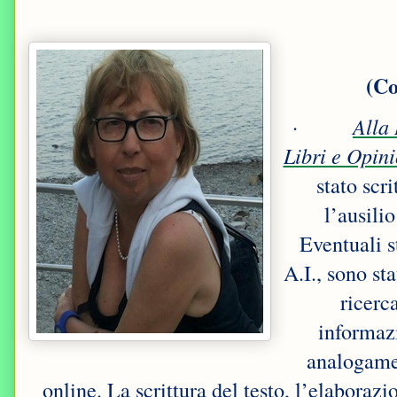
(Co
·
Alla 
Libri e Opini
stato scri
l’ausilio
Eventuali s
A.I., sono st
ricerca
informazi
analogamen
online. La scrittura del testo, l’elaborazio