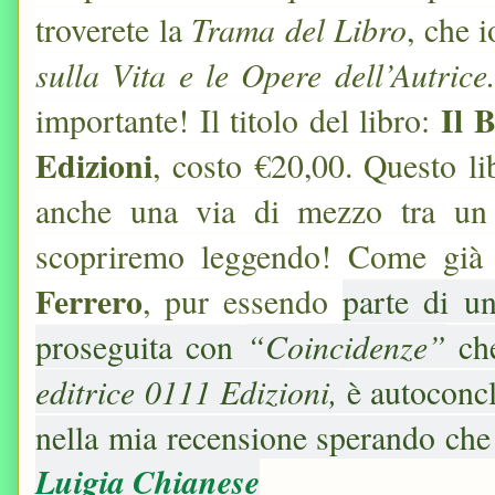
Trama del Libro
troverete la
, che 
sulla Vita e le Opere dell’Autrice.
Il 
importante! Il titolo del libro:
Edizioni
, costo €20,00. Questo l
anche una via di mezzo tra u
scopriremo leggendo! Come già 
Ferrero
, pur essendo
parte di u
“Coincidenze”
proseguita con
che
editrice 0111 Edizioni,
è autoconcl
nella mia recensione sperando che
Luigia Chianese