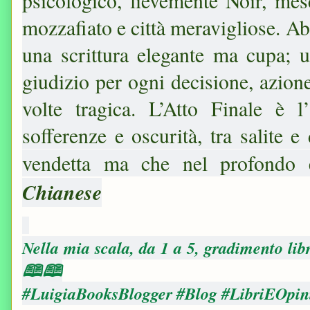
psicologico, lievemente Noir, mes
mozzafiato e città meravigliose. Ab
una scrittura elegante ma cupa; 
giudizio per ogni decisione, azione
volte tragica. L’Atto Finale è l
sofferenze e oscurità, tra salite e
vendetta ma che nel profondo
Chianese
Nella mia scala, da 1 a 5, gradimento lib
🕮🕮
#LuigiaBooksBlogger #Blog #LibriEOpin