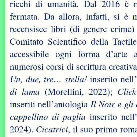
ricchi di umanità. Dal 2016 è 
fermata. Da allora, infatti, si è
recensisce libri (di genere crim
Comitato Scientifico della Tacti
accessibile ogni forma d’arte a
numerosi corsi di scrittura creativ
Un, due, tre… stella!
inserito nel
di lama
Clic
(Morellini, 2022);
Il Noir e gli
inseriti nell’antologia
cappellino di
paglia
inserito nel
Cicatrici
2024).
, il suo primo rom