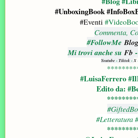
#Blog #Lib
#UnboxingBook
#InfoBox
#Eventi
#VideoBoo
Commenta, Con
#FollowMe
Blog
Mi trovi anche su
Fb
Youtube
-
Tiktok
-
X
********
#LuisaFerrero #I
Edito da: #B
********
#GiftedB
#Letteratura 
********