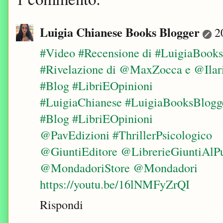
Luigia Chianese Books Blogger
2
#Video #Recensione di #LuigiaBook
#Rivelazione di @MaxZocca e @Ilar
#Blog #LibriEOpinioni
#LuigiaChianese #LuigiaBooksBlogg
#Blog #LibriEOpinioni
@PavEdizioni #ThrillerPsicologico
@GiuntiEditore @LibrerieGiuntiAlP
@MondadoriStore @Mondadori
https://youtu.be/16lNMFyZrQI
Rispondi