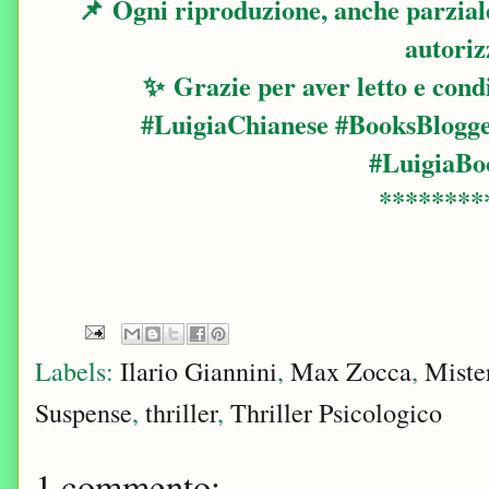
📌
Ogni riproduzione, anche parziale,
autoriz
✨
Grazie per aver letto e condi
#LuigiaChianese #BooksBlogge
#LuigiaBo
********
Labels:
Ilario Giannini
,
Max Zocca
,
Miste
Suspense
,
thriller
,
Thriller Psicologico
1 commento: