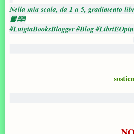
Nella mia scala, da 1 a 5, gradimento lib
📙🕮
#LuigiaBooksBlogger #Blog #LibriEOpin
sostie
N