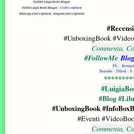
YouTube Luigia Books Blogger
TikTok Luigia Books Blogger
X Libri e Opinioni
WhatsApp Libri e Opinioni
Telegram Libri e Opinioni
#Recensi
#UnboxingBook
#Vide
Commenta, Con
#FollowMe
Blog
Fb
-
Instag
Youtube
-
Tiktok
-
X
********
#LuigiaBo
#Blog #Lib
#UnboxingBook
#InfoBox
#Eventi #VideoBo
Commenta, Con