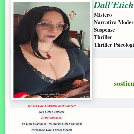
Dall'Etich
Mistero
Narrativa Moder
Suspense
Thriller
Thriller Psicolog
sostie
dott.ssa Luigia Chianese Books Blogger
Blog Libri e Opinioni
Mi trovi anche su
FB Libri E Opinioni
Instagram Libri E Opinioni
Threads.net Luigia Books Blogger