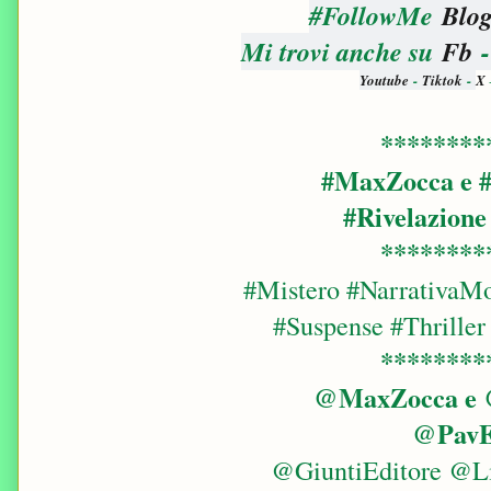
#FollowMe
Blog
Mi trovi anche su
Fb
Youtube
-
Tiktok
-
X
********
#MaxZocca e #
#Rivelazion
********
#Mistero #Narrativa
#Suspense #Thriller
********
@MaxZocca e @
@PavE
@GiuntiEditore @Li