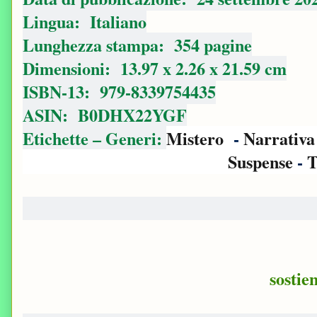
Lingua‏: ‎ Italiano
Lunghezza stampa‏: ‎ 354 pagine
Dimensioni‏: ‎ 13.97 x 2.26 x 21.59 cm
ISBN-13‏: ‎ 979-8339754435
ASIN‏: ‎ B0DHX22YGF
Etichette – Generi:
Mistero
-
Narrativ
Suspense
-
T
sostie