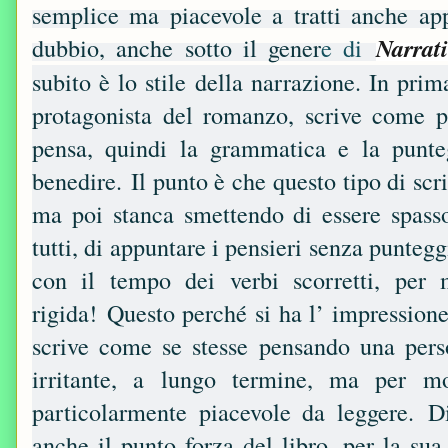
semplice ma piacevole a tratti anche app
dubbio, anche sotto il gener
e di
Narrat
subito è lo stile della narrazione. In pri
protagonista del romanzo, scrive come p
pensa, quindi la grammatica e la punte
benedire.
Il punto è che questo tipo di scr
ma poi stanca smettendo di essere spas
tutti, di appuntare i pensieri senza punt
con il tempo dei verbi scorretti, per 
rigida!
Questo perché si ha l’ impressione 
scrive come se stesse pensando una perso
irritante, a lungo termine, ma per mo
particolarmente piacevole da leggere.
D
anche il punto forza del libro, per la sua