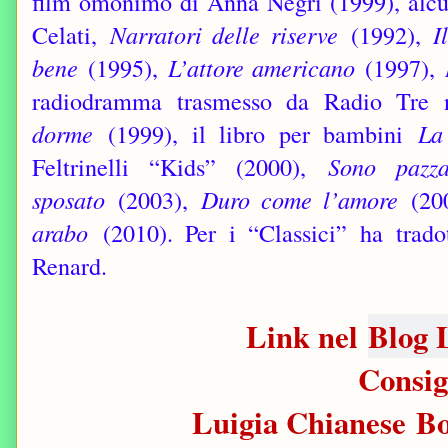
film omonimo di Anna Negri (1999), alcun
Celati,
Narratori delle riserve
(1992),
I
bene
(1995),
L’attore americano
(1997),
radiodramma trasmesso da Radio Tre 
dorme
(1999), il libro per bambini
La
Feltrinelli “Kids” (2000),
Sono pazz
sposato
(2003),
Duro come l’amore
(20
arabo
(2010). Per i “Classici” ha trad
Renard.
Link nel
Blog 
Consig
Luigia Chianese B