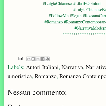
#LuigiaChianese #LibriEOpinioni
#LuigiaChianeseB
#FollowMe #Segui #RossanaCam
#Romanzo #RomanzoContemporaneo
#NarrativaModer
********************
Labels:
Autori Italiani
,
Narrativa
,
Narrati
umoristica
,
Romanzo
,
Romanzo Contempo
Nessun commento: