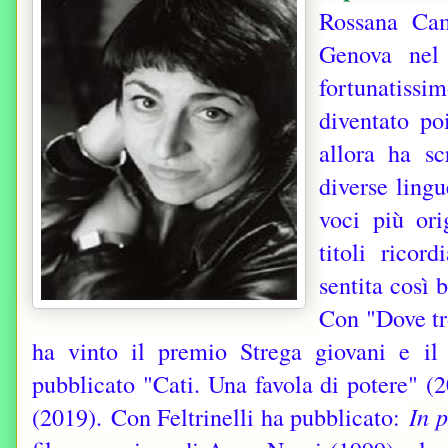
Rossana Ca
Genova nel
fortunatissi
diventato po
allora ha sc
diverse ling
voci più ori
titoli ricor
sentita così 
Con "Dove tr
ha vinto il premio Strega giovani e i
pubblicato "Cati. Una favola di potere" (
(2019).
Con Feltrinelli ha pubblicato:
In 