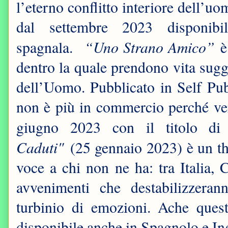
l’eterno conflitto interiore dell’uo
dal settembre 2023 disponib
“Uno Strano Amico”
spagnala.
è 
dentro la quale prendono vita sugge
dell’Uomo. Pubblicato in Self Pu
non è più in commercio perché ver
giugno 2023 con il titolo d
Caduti"
(25 gennaio 2023) è un thr
voce a chi non ne ha: tra Italia,
avvenimenti che destabilizzeran
turbinio di emozioni. Ache que
disponibile anche in Spagnolo e In