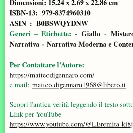
Dimensioni: 15.24 x 2.69 x 22.86 cm
ISBN-13: ‎ 979-8374960310
ASIN ‏ : ‎ B0BSWQYDNW
Generi – Etichette: -
Giallo
Mister
-
Narrativa
-
Narrativa Moderna e Cont
Per Contattare l’Autore:
https://matteodigennaro.com/
e mail:
matteo.digennaro1968@libero.it
Scopri l'antica verità leggendo il testo sotto
Link per YouTube
https://www.youtube.com/@LEremita-ki8