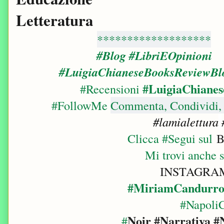
Letteratura
*******************
#Blog #LibriEOpinioni
#LuigiaChianeseBooksReviewBl
#LuigiaChianes
#Recensioni
#FollowMe
Commenta, Condividi, 
#lamialettura
Clicca #Segui sul
B
Mi trovi anche 
INSTAGRA
#MiriamCandurro
#NapoliC
Noir #Narrativa #
#