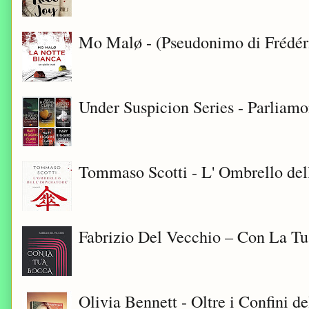
Mo Malø - (Pseudonimo di Frédér
Under Suspicion Series - Parliam
Tommaso Scotti - L' Ombrello del
Fabrizio Del Vecchio – Con La T
Olivia Bennett - Oltre i Confini d