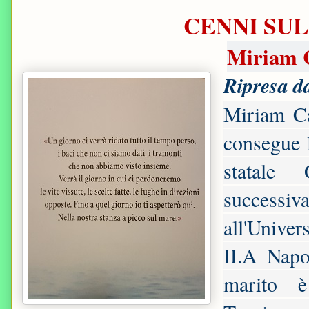
CENNI SUL
Miriam 
Ripresa da
Miriam Ca
consegue l
statale
successiva
all'Univer
II.A Napol
marito è