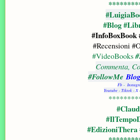
********
#LuigiaBo
#Blog #Lib
#InfoBoxBook
#Recensioni #O
#VideoBooks
#
Commenta, Con
#FollowMe
Blog
Fb
-
Instag
Youtube
-
Tiktok
-
X
********
#Claud
#IlTempoD
#EdizioniThera
********