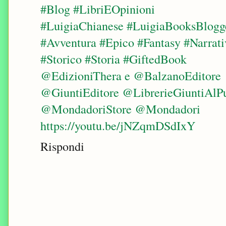
#Blog #LibriEOpinioni
#LuigiaChianese #LuigiaBooksBlogg
#Avventura #Epico #Fantasy #Narrati
#Storico #Storia #GiftedBook
@EdizioniThera e @BalzanoEditore
@GiuntiEditore @LibrerieGiuntiAlP
@MondadoriStore @Mondadori
https://youtu.be/jNZqmDSdIxY
Rispondi