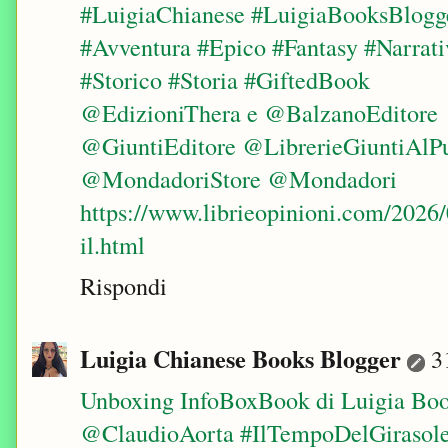
#LuigiaChianese #LuigiaBooksBlogg
#Avventura #Epico #Fantasy #Narrati
#Storico #Storia #GiftedBook
@EdizioniThera e @BalzanoEditore
@GiuntiEditore @LibrerieGiuntiAlP
@MondadoriStore @Mondadori
https://www.librieopinioni.com/2026
il.html
Rispondi
Luigia Chianese Books Blogger
3
Unboxing InfoBoxBook di Luigia Boo
@ClaudioAorta #IlTempoDelGirasol