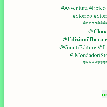
#Avventura #Epico 
#Storico #Sto
********
@
Clau
@
EdizioniThera 
@GiuntiEditore @Li
@MondadoriSt
********
u