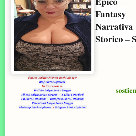
Epico
Fantasy
Narrativa
Storico – 
dott.ssa Luigia Chianese Books Blogger
Blog Libri e Opinioni
Mi trovi anche su
sostie
YouTube Luigia Books Blogger
TikTok Luigia Books Blogger
-
X Libri e Opinioni
FB Libri E Opinioni
-
Instagram Libri E Opinioni
Threads.net Luigia Books Blogger
WhatsApp Libri e Opinioni
-
Telegram Libri e Opinioni