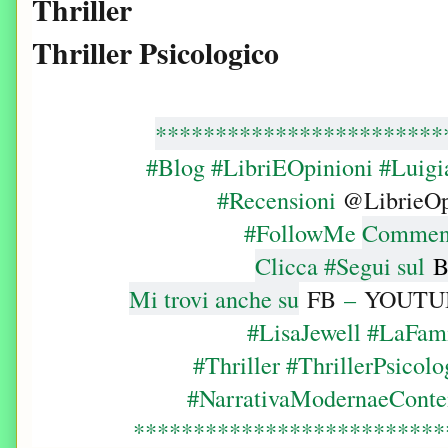
Thriller
Thriller Psicologico
************************
#Blog #LibriEOpinioni #Luig
#Recensioni
@LibrieOp
#FollowMe
Commenta
Clicca #Segui sul
B
Mi trovi anche su
FB
–
YOUTU
#LisaJewell #LaFam
#Thriller
#ThrillerPsicol
#NarrativaModernaeConte
*************************