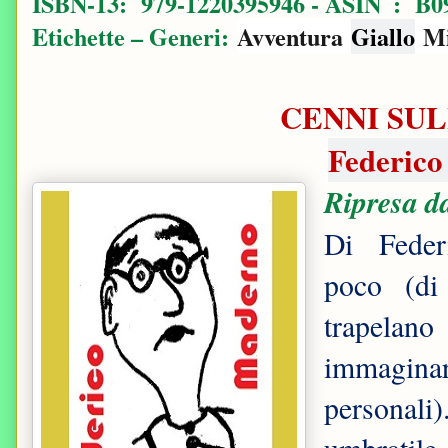
ISBN-13: ‎
979-1220395946 -
ASIN ‏ : ‎
B0
Etichette – Generi:
Avventura
Giallo
Mi
CENNI SUL
Federic
Ripresa da
Di Feder
poco (di
trapelan
immagina
personal