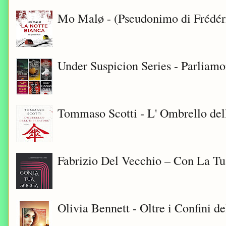
Mo Malø - (Pseudonimo di Frédér
Under Suspicion Series - Parliam
Tommaso Scotti - L' Ombrello del
Fabrizio Del Vecchio – Con La T
Olivia Bennett - Oltre i Confini d