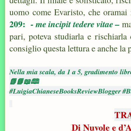
uomo come Evaristo, che oramai 
209:
- me incipit tedere vitae –
ma 
pari, poteva studiarla e rischiarl
consiglio questa lettura e anche la
Nella mia scala, da 1 a 5, gradimento libr
📗📘📖🕮
#LuigiaChianeseBooksReviewBlogger #Bl
TR
Di Nuvole e d’