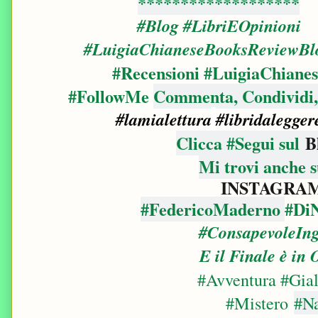
*******************
#Blog #LibriEOpinioni
#LuigiaChianeseBooksReviewBl
#Recensioni
#LuigiaChianes
#FollowMe
Commenta, Condividi, 
#lamialettura
#libridalegger
Clicca #Segui sul
B
Mi trovi anche 
INSTAGRA
#FedericoMaderno
#Di
#ConsapevoleIn
E il Finale è in
#Avventura
#Gial
#Mistero
#Na