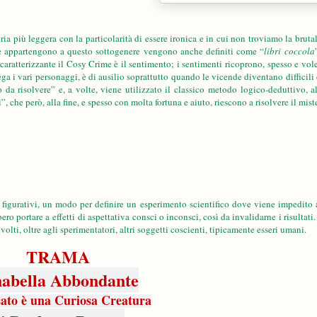
ia più leggera con la particolarità di essere ironica e in cui non troviamo la brutal
 che appartengono a questo sottogenere vengono anche definiti come “
libri coccola
aratterizzante il Cosy Crime è il sentimento; i sentimenti ricoprono, spesso e vole
lega i vari personaggi, è di ausilio soprattutto quando le vicende diventano difficili 
da risolvere” e, a volte, viene utilizzato il classico metodo logico-deduttivo, al
, che però, alla fine, e spesso con molta fortuna e aiuto, riescono a risolvere il mist
 figurativi, un modo per definire un
esperimento
scientifico dove viene impedito 
bero portare a
effetti di aspettativa
consci o inconsci, così da invalidarne i risultati.
volti, oltre agli sperimentatori, altri soggetti coscienti, tipicamente esseri umani.
TRAMA
abella Abbondante
sato è una Curiosa Creatura