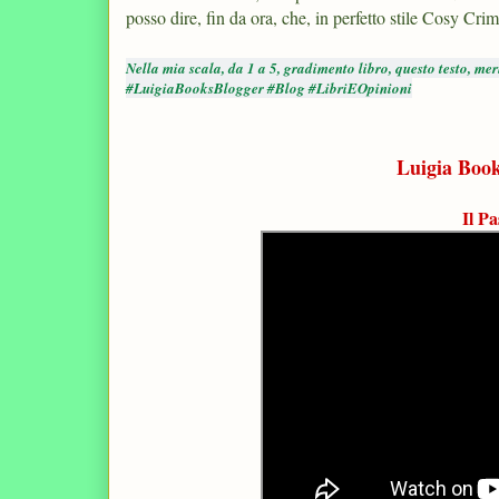
posso dire, fin da ora, che, in perfetto stile Cosy Cri
Nella mia scala, da 1 a 5, gradimento libro, questo testo, m
#LuigiaBooksBlogger #Blog #LibriEOpinioni
Luigia Book
Il P