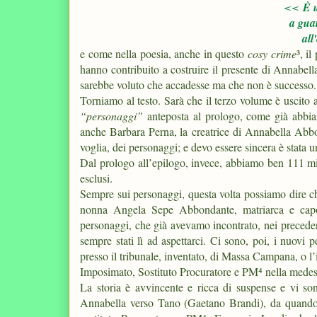
<<
È 
a gua
all
e come nella poesia, anche in questo
cosy crime
³, i
hanno contribuito a costruire il presente di Annabel
sarebbe voluto che accadesse ma che non è successo.
Torniamo al testo. Sarà che il terzo volume è uscito a
“personaggi”
anteposta al prologo, come già abbia
anche Barbara Perna, la creatrice di Annabella Abb
voglia, dei personaggi; e devo essere sincera è stata un
Dal prologo all’epilogo, invece, abbiamo ben 111 micr
esclusi.
Sempre sui personaggi, questa volta possiamo dire ch
nonna Angela Sepe Abbondante, matriarca e caposti
personaggi, che già avevamo incontrato, nei precedent
sempre stati lì ad aspettarci. Ci sono, poi, i nuovi 
presso il tribunale, inventato, di Massa Campana, o l
Imposimato, Sostituto Procuratore e PM⁴ nella mede
La storia è avvincente e ricca di suspense e vi son
Annabella verso Tano (Gaetano Brandi), da quando a