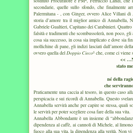
sostituto Procuratore e PM⁴, Ferruccio Landi, che 
secondarie, quelle sullo sfondo, che finalmente ar
Palermitana - , con Ginger, ovvero Alice Villani di A
storia d’amore tra il miglior amico di Annabella, N
Gabriele Gualtieri, Capitano dei Carabinieri. Quattro s
falsità e tradimenti che scombussolerà, non poco, gli a
cosa sia successo, in cosa sia implicato e dove sia fi
mollichine di pane, gli indizi lasciati dall’amore dell
ovvero quella del
Doppio Cieco⁵
che,
come ci viene s
<< …Ne
stato me
né della ragi
che serviranno
Praticamente una caccia al tesoro, in questo caso all
perspicacia e sui ricordi di Annabella. Questo svelare
Annabella servirà anche per capire se stessa, quali s
le servirà per poter scegliere cosa fare della sua vita.
Annabella Abbondante è un insieme di “abbondanza” 
dipendenza al caffè, ai cannoli di Michele, al limonce
fuoco alla sua vita, la dipendenza alla verità. Non vi 