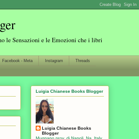
ger
 le Sensazioni e le Emozioni che i libri
Facebook - Meta
Instagram
Threads
Luigia Chianese Books Blogger
Luigia Chianese Books
Blogger
Mugnano prov. di Napoli, Na, Italy