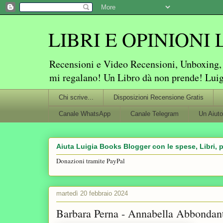
LIBRI E OPINIONI Lu
Recensioni e Video Recensioni, Unboxing, P
mi regalano! Un Libro dà non prende! Lui
Chi scrive...
Disposizioni Recensione Gratis
Canale WhatsApp
Canale Telegram
Un Aiuto
Aiuta Luigia Books Blogger con le spese, Libri, p
Donazioni tramite PayPal
martedì 20 febbraio 2024
Barbara Perna - Annabella Abbondante