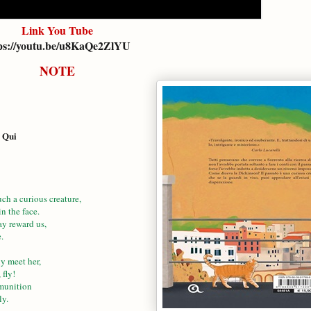
Link You Tube
ps://youtu.be/u8KaQe2ZlYU
NOTE
Qui
-
a curious creature,
e face.
eward us,
a disgrace.
meet her,
ly!
unition
y.