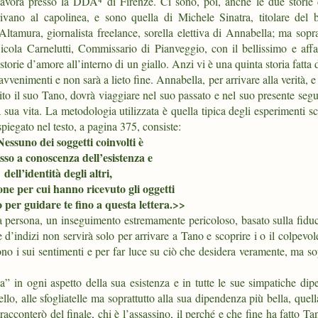
lavora presso la DDA⁴ di Firenze. Ci sono, poi, anche le due storie
rivano al capolinea, e sono quella di Michele Sinatra, titolare del 
ltamura, giornalista freelance, sorella elettiva di Annabella; ma sopra
icola Carnelutti, Commissario di Pianveggio, con il bellissimo e affa
torie d’amore all’interno di un giallo. Anzi vi è una quinta storia fatta
vvenimenti e non sarà a lieto fine. Annabella, per arrivare alla verità, e
nito il suo Tano, dovrà viaggiare nel suo passato e nel suo presente seg
a sua vita. La metodologia utilizzata è quella tipica degli esperimenti sci
piegato nel testo, a pagina 375, consiste:
ssuno dei soggetti coinvolti è
sso a conoscenza dell’esistenza e
dell’identità degli altri,
one per cui hanno ricevuto gli oggetti
 per guidare te fino a questa lettera.>>
a persona, un inseguimento estremamente pericoloso, basato sulla fiduc
 d’indizi non servirà solo per arrivare a Tano e scoprire i o il colpevo
ono i sui sentimenti e per far luce su ciò che desidera veramente, ma so
in ogni aspetto della sua esistenza e in tutte le sue simpatiche dip
llo, alle sfogliatelle ma soprattutto alla sua dipendenza più bella, quel
racconterò del finale, chi è l’assassino, il perché e che fine ha fatto T