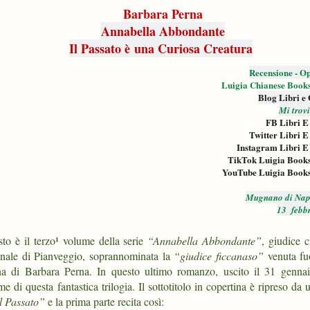
Barbara Perna
Annabella Abbondante
Il Passato è
una Curiosa Creatura
Recensione - Op
Luigia Chianese Book
Blog Libri e
Mi trov
FB Libri E
Twitter Libri E
Instagram Libri E
TikTok Luigia Book
YouTube Luigia Book
Mugnano di Nap
13 febb
¹
to è il terzo
volume della serie
“Annabella Abbondante”
, giudice c
unale di Pianveggio, soprannominata la
“giudice ficcanaso”
venuta fuo
a di Barbara Perna. In questo ultimo romanzo, uscito il 31 genna
di questa fantastica trilogia. Il sottotitolo in copertina è ripreso da 
l Passato”
e la prima parte recita così: