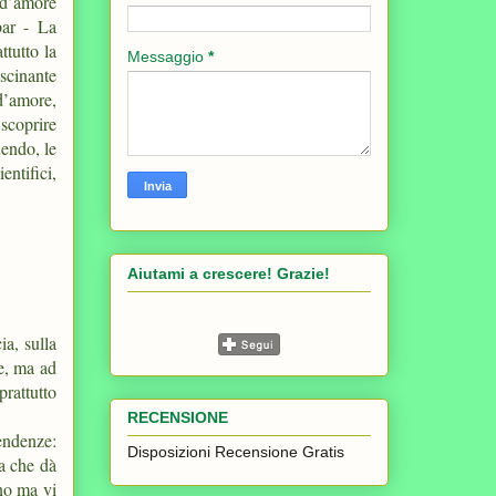
 d’amore
bar - La
ttutto la
Messaggio
*
scinante
 d’amore,
 scoprire
uendo, le
entifici,
Aiutami a crescere! Grazie!
ia, sulla
le, ma ad
prattutto
RECENSIONE
endenze:
Disposizioni Recensione Gratis
la che dà
ano ma vi