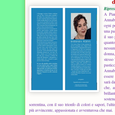
d
Ripres
A Pian
Annabe
ogni p
una pal
il suo
quanto
nessun
donna,
stesso
pastic
Annabe
essere
sarà d
che, a
brilla
sosten
sorrentina, con il suo trionfo di colori e sapori, l
più avvincente, appassionata e avventurosa che mai.