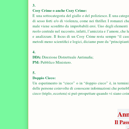
3.
Cosy Crime o anche Cozy Crime:
È
una sottocategoria del giallo e del poliziesco. È una categor
di sesso forti e/o di violenza, come nei thriller. I romanzi
male viene sconfitto da improbabili eroi. Uno degli elementi c
ruolo centrale nel racconto, infatti, l’amicizia e l’amore, che 
e analizzare.
Il focus di un Cosy Crime resta sempre “il caso 
metodi meno scientifici e logici, diciamo pure da “principianti”
4.
DDA
:
Direzione Distrettuale Antimafia;
PM:
Pubblico Ministero.
5.
Doppio Cieco:
Un esperimento in “cieco” o in “doppio cieco” è, in termini
delle persone coinvolte di conoscere informazioni che potreb
cieco (triplo, eccetera) si può prospettare quando vi siano coin
Ann
Il Pas