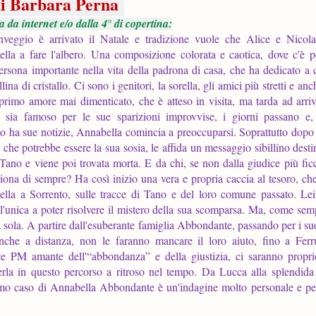
i Barbara Perna
a da internet e/o dalla 4° di copertina:
veggio è arrivato il Natale e tradizione vuole che Alice e Nicola
lla a fare l'albero. Una composizione colorata e caotica, dove c'è p
ersona importante nella vita della padrona di casa, che ha dedicato a 
lina di cristallo. Ci sono i genitori, la sorella, gli amici più stretti e an
 primo amore mai dimenticato, che è atteso in visita, ma tarda ad arriv
 sia famoso per le sue sparizioni improvvise, i giorni passano e
o ha sue notizie, Annabella comincia a preoccuparsi. Soprattutto dopo
 che potrebbe essere la sua sosia, le affida un messaggio sibillino desti
 Tano e viene poi trovata morta. E da chi, se non dalla giudice più fic
ciona di sempre? Ha così inizio una vera e propria caccia al tesoro, ch
lla a Sorrento, sulle tracce di Tano e del loro comune passato. Le
 l'unica a poter risolvere il mistero della sua scomparsa. Ma, come sem
a sola. A partire dall'esuberante famiglia Abbondante, passando per i su
nche a distanza, non le faranno mancare il loro aiuto, fino a Ferru
nte PM amante dell'“abbondanza” e della giustizia, ci saranno proprio
erla in questo percorso a ritroso nel tempo. Da Lucca alla splendida 
'ultimo caso di Annabella Abbondante è un'indagine molto personale e p