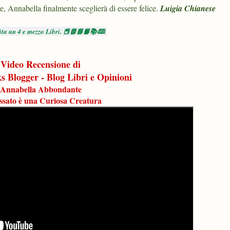
me, Annabella finalmente sceglierà di essere felice.
Luigia Chianese
erita un 4 e mezzo Libri. 📕📗📘📙📚🕮
Video Recensione di
s Blogger - Blog Libri e Opinioni
Annabella Abbondante
assato è una Curiosa Creatura