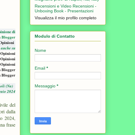
Recensioni e Video Recensioni -
Unboxing Book - Presentazioni
Visualizza il mio profilo completo
inione di
Modulo di Contatto
s Blogger
 Opinioni
i anche su
Nome
 Opinioni
 Opinioni
 Opinioni
Email
*
s Blogger
s Blogger
oli (Na)
Messaggio
*
raio 2024
ivile del
ri dalla
io 2024,
una frase