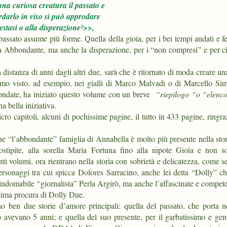
u
na curiosa creatura il passato e
rdarlo in viso si può approdare
'estasi o alla disperazione²>>,
l passato assume più forme. Quella della gioia, per i bei tempi andati e fe
la Abbondante, ma anche la disperazione, per i “non compresi” e per ci
 distanza di anni dagli altri due, sarà che è ritornato di moda creare u
mo visto, ad esempio, nei gialli di Marco Malvadi o di Marcello Si
ondate, ha iniziato questo volume con un breve
“riepilogo “o “elenc
a bella iniziativa.
o capitoli, alcuni di pochissime pagine, il tutto in 433 pagine, ringr
e “l’abbondante” famiglia di Annabella è molto più presente nella stor
pite, alla sorella Maria Fortuna fino alla nipote Gioia e non sol
i volumi, ora rientrano nella storia con sobrietà e delicatezza, come s
personaggi tra cui spicca Dolores Sarracino, anche lei detta “Dolly” c
’indomabile “giornalista” Perla Argirò, ma anche l’affascinate e compe
sima procura di Dolly Due.
o ben due storie d’amore principali: quella del passato, che porta n
vevano 5 anni; e quella del suo presente, per il garbatissimo e gent