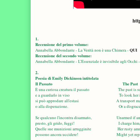
htt
1.
Recensione
del primo volume:
QUI
Annabella Abbondante -
La Verità non è una Chimera -
Recensione
del secondo volume:
Annabella Abbondante -
L’Essenziale è invisibile agli Occhi 
2.
Poesia di Emily Dickinson intitolata
Il Passato
The Past
È una curiosa creatura il passato The past is such 
e a guardarlo in viso To look her in th
si può approdare all'estasi A transport may r
o alla disperazione. Or 
Se qualcuno l'incontra disarmato, Unarmed if any 
presto, gli grido, fuggi! I charge him, f
Quelle sue munizioni arrugginite Her rusty amm
possono ancora uccidere! Might yet repl