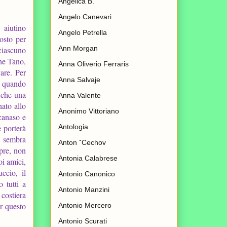
Angelica B.
Angelo Canevari
 aiutino
Angelo Petrella
osto per
Ann Morgan
ciascuno
che Tano,
Anna Oliverio Ferraris
are. Per
Anna Salvaje
, quando
 che una
Anna Valente
nato allo
Anonimo Vittoriano
canaso e
e porterà
Antologia
i sembra
Anton ˇCechov
pre, non
Antonia Calabrese
oi amici,
ccio, il
Antonio Canonico
 tutti a
Antonio Manzini
costiera
er questo
Antonio Mercero
Antonio Scurati