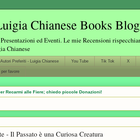
igia Chianese Books Blog
resentazioni ed Eventi. Le mie Recensioni rispecchiano
gia Chianese
Autori Preferiti - Luigia Chianese
You Tube
Tik Tok
X
 per favore
er Recarmi alle Fiere; chiedo piccole Donazioni!
 - Il Passato è una Curiosa Creatura