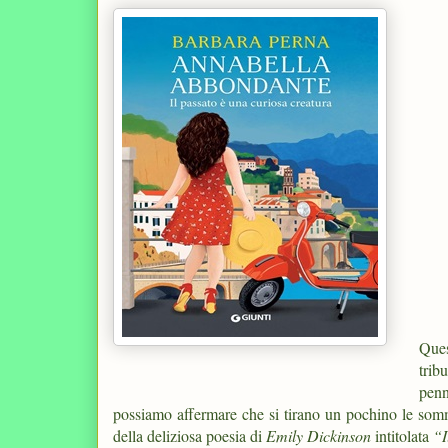
Ques
trib
penn
possiamo affermare che si tirano un pochino le somme 
della deliziosa poesia di
Emily Dickinson
intitolata
“I