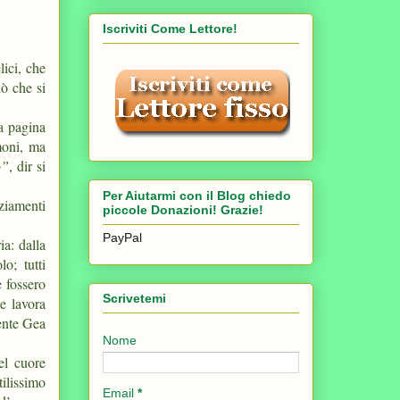
Iscriviti Come Lettore!
lici, che
ò che si
na pagina
moni, ma
o”
, dir si
Per Aiutarmi con il Blog chiedo
aziamenti
piccole Donazioni! Grazie!
PayPal
ia: dalla
o; tutti
e fossero
Scrivetemi
he lavora
tente Gea
Nome
el cuore
ilissimo
Email
*