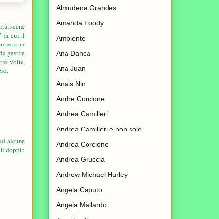
Almudena Grandes
Amanda Foody
ità, scene
” in cui il
Ambiente
ntieri, un
da gestire
Ana Danca
tre volte,
Ana Juan
ero.
Anais Nin
Andre Corcione
Andrea Camilleri
Andrea Camilleri e non solo
ad alcune
Andrea Corcione
 Il doppio
Andrea Gruccia
Andrew Michael Hurley
Angela Caputo
Angela Mallardo