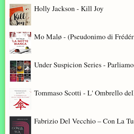
Holly Jackson - Kill Joy
Mo Malø - (Pseudonimo di Frédér
Under Suspicion Series - Parliam
Tommaso Scotti - L' Ombrello del
Fabrizio Del Vecchio – Con La T