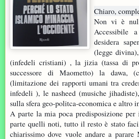
Chiaro, comple
Non vi è null
Accessibile 
desidera sape
(legge divina)
(infedeli cristiani) , la jizia (tassa di p
successore di Maometto) la dawa, (ch
(limitazione dei rapporti umani tra creden
infedeli ), le nasheed (musiche jihadiste
sulla sfera geo-politca-economica e altro in
A parte la mia poca predisposizione per 
parte quelli noti, tutto il resto è stato f
chiarissimo dove vuole andare a parare 