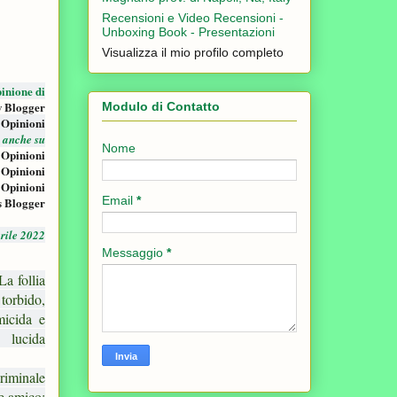
Recensioni e Video Recensioni -
Unboxing Book - Presentazioni
Visualizza il mio profilo completo
inione di
w Blogger
Modulo di Contatto
 Opinioni
i anche su
Nome
 Opinioni
 Opinioni
 Opinioni
Email
*
s Blogger
rile 2022
Messaggio
*
La follia
torbido,
micida e
 lucida
criminale
re amico;