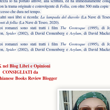
etezza lo ha portato altrove, alla scrittura, ed ha immediatamente conq
 con la trama originale e coinvolgente di
Follia,
con oltre 500 mila copie 
ccesso che dura nel tempo.
altri suoi libri si ricorda:
La lampada del diavolo
(La Nave di Teseo
nti di follia
(La Nave di Teseo, 2020).
oi romanzi sono stati tratti i film
The Grotesque
(1995), di Jo
son,
Spider
(2002), di David Cronenberg e
Asylum
, di David Macke
oi romanzi sono stati tratti i film
The Grotesque
(1995), di Jo
son,
Spider
(2002), di David Cronenberg e
Asylum
, di David Macke
 nel
Blog Libri e Opinioni
CONSIGLIATI da
hianese Books Review Blogger