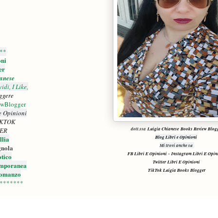
**
oni
er
anese
di, I Like,
ggere
ewBlogger
e Opinioni
IKTOK
dott.ssa
Luigia Chianese Books Review Blog
ER
Blog Libri e Opinioni
lia
Mi trovi anche su
gnola
FB Libri E Opinioni
-
Instagram Libri E Opin
tico
Twitter Libri E Opinioni
mporanea
TikTok Luigia Books Blogger
Romanzo
*******