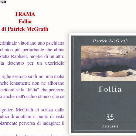
ico
TRAMA
Follia
di Patrick McGrath
criminale vittoriano uno psichiatra
clinico più perturbante che abbia
 Stella Raphael, moglie di un altro
ista detenuto per un uxoricidio
righe esercita su di noi una malìa
finché lentamente non ne affiorano
 decidere se la "follia" che percorre
 o anche nell'occhio clinico che ce
eogotico McGrath ci scalza dalla
ndoci di adottare il punto di vista
armente perversa di indagine: il