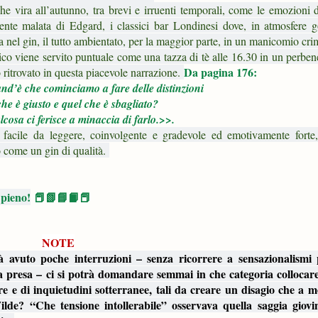
 vira all’autunno, tra brevi e irruenti temporali, come le emozioni di
nte malata di Edgard, i classici bar Londinesi dove, in atmosfere g
lla nel gin, il tutto ambientato, per la maggior parte, in un manicomio cri
ico viene servito puntuale come una tazza di tè alle 16.30 in un perben
Da pagina 176:
 ritrovato in questa piacevole narrazione.
and’è che cominciamo a fare delle distinzioni
che è giusto e quel che è sbagliato?
osa ci ferisce a minaccia di farlo.>>.
facile da leggere, coinvolgente e gradevole ed emotivamente forte, 
o come un gin di qualità.
 pieno!
📕📗📘📙📕
NOTE
avuto poche interruzioni – senza ricorrere a sensazionalismi p
a presa – ci si potrà domandare semmai in che categoria collocar
re e di inquietudini sotterranee, tali da creare un disagio che a m
lde? “Che tensione intollerabile” osservava quella saggia giovi