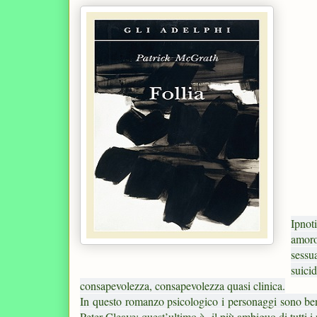
Ipnot
amoro
sessu
suic
consapevolezza, consapevolezza quasi clinica.
In questo romanzo psicologico i personaggi sono ben c
Peter Cleave; quest’ultimo è il più ambiguo di tutti i