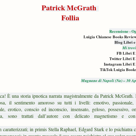
Patrick McGrath
Follia
Recensione - Op
Luigia Chianese Books Revie
Blog Libri e
Mi trov
FB Libri E
Twitter Libri E
Instagram Libri E
TikTok Luigia Book
Mugnano di Napoli (Na) – 30 Ap
ica! È una storia ipnotica narrata magistralmente da
Patrick McGrath.
sa, il sentimento amoroso su tutti i livelli: emotivo, passionale, 
ale, erotico, conscio ed inconscio, insensato, geloso, possessivo, o
ida, sono trattati dall’autore con delicato magnetismo e con
aratterizzati; in primis Stella Raphael, Edgard Stark e lo psichiatra 
 personaggi; in quanto mescola il suo essere psichiatra al suo voler esse