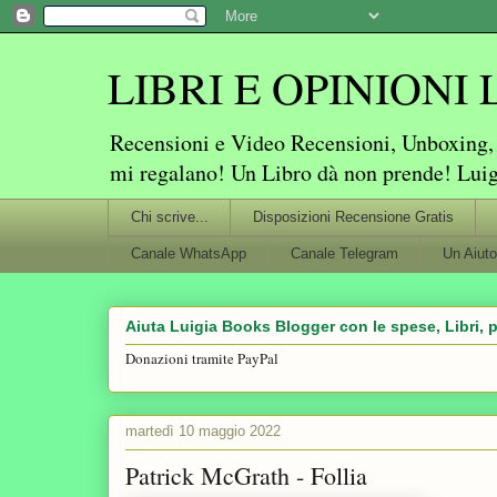
LIBRI E OPINIONI Lu
Recensioni e Video Recensioni, Unboxing, P
mi regalano! Un Libro dà non prende! Lui
Chi scrive...
Disposizioni Recensione Gratis
Canale WhatsApp
Canale Telegram
Un Aiuto
Aiuta Luigia Books Blogger con le spese, Libri, p
Donazioni tramite PayPal
martedì 10 maggio 2022
Patrick McGrath - Follia