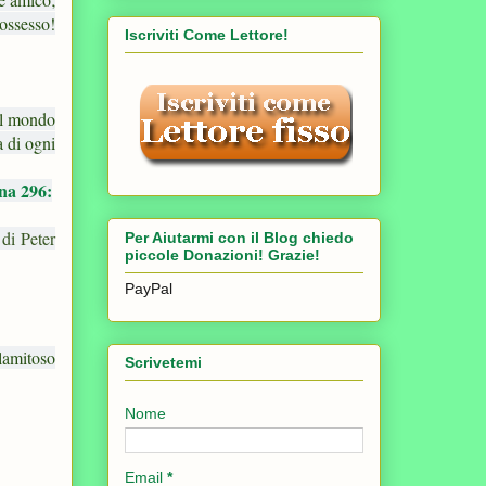
possesso!
Iscriviti Come Lettore!
il mondo
a di ogni
na 296:
 di Peter
Per Aiutarmi con il Blog chiedo
piccole Donazioni! Grazie!
PayPal
alamitoso
Scrivetemi
Nome
Email
*