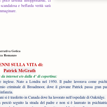
 poco diventa insopportabile, ci
 scandalosa e beffarda verità sarà
 immaginare
.
arrativa Gotica
ica
Romanzo
ENNI SULLA VITA di:
Patrick McGrath
 da internet e/o dalla 4° di copertina:
re inglese. Nato a Londra nel 1950. Il padre lavorava come psichi
io criminale di Broadmoor, dove il giovane Patrick passa gran par
 infanzia.
ni si è trasferito in Canada dove ha lavorato nell’ospedale di Oakridge.
perciò seguito la strada del padre e non si è laureato in psichiatria