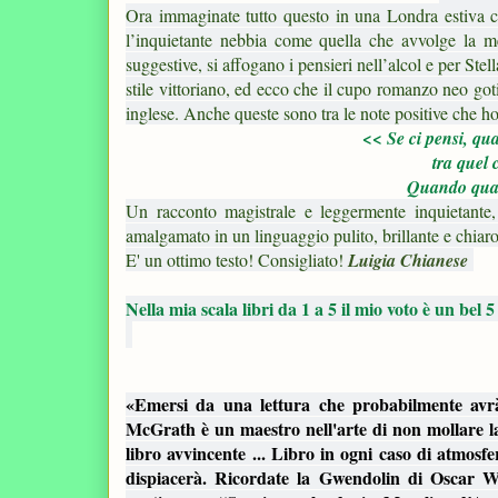
Ora immaginate tutto questo in una Londra estiva che
l’inquietante nebbia come quella che avvolge la me
suggestive, si affogano i pensieri nell’alcol e per Ste
stile vittoriano, ed ecco che il cupo romanzo neo got
inglese. Anche queste sono tra le note positive che ho
<< Se ci pensi, qu
tra quel 
Quando qualc
Un racconto magistrale e leggermente inquietante, 
amalgamato in un linguaggio pulito, brillante e chiar
E' un ottimo testo! Consigliato!
Luigia Chianese
Nella mia scala libri da 1 a 5 il mio voto è un bel 5
«Emersi da una lettura che probabilmente avrà 
McGrath è un maestro nel­l'arte di non mollare l
libro avvincente ... Libro in ogni caso di atmosfe
dispiacerà. Ricordate la Gwendolin di Oscar Wi