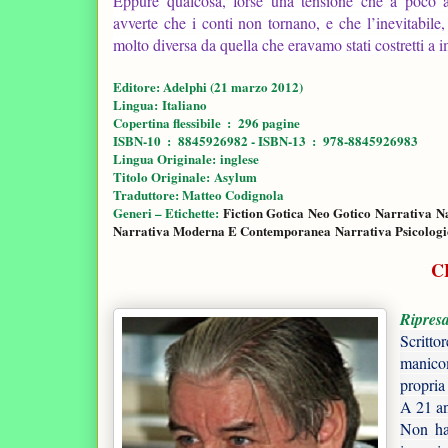
Eppure qualcosa, forse una tensione che a poco a
avverte che i conti non tornano, e che l’inevitabile,
molto diversa da quella che eravamo stati costretti a
Editore: Adelphi (21 marzo 2012)
Lingua:‎ Italiano
Copertina flessibile ‏ : ‎ 296 pagine
ISBN-10 ‏ : ‎ 8845926982 - ISBN-13 ‏ : ‎ 978-8845926983
Lingua Originale:
inglese
Titolo Originale:
Asylum
Traduttore: Matteo Codignola
Generi – Etichette:
Fiction Gotica
Neo Gotico
Narrativa
N
Narrativa Moderna E Contemporanea
Narrativa Psicolog
C
Ripresa
Scritto
manicom
propria
A 21 an
Non ha 