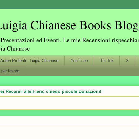
igia Chianese Books Blog
resentazioni ed Eventi. Le mie Recensioni rispecchiano
gia Chianese
Autori Preferiti - Luigia Chianese
You Tube
Tik Tok
X
 per favore
er Recarmi alle Fiere; chiedo piccole Donazioni!