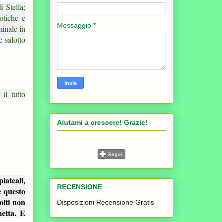
 Stella;
otiche e
Messaggio
*
minale in
e salotto
il tutto
Aiutami a crescere! Grazie!
lateali,
RECENSIONE
e questo
olti non
Disposizioni Recensione Gratis
netta. E