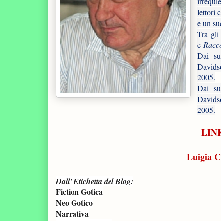
irrequi
lettori
e un su
Tra gli 
e
Racco
Dai su
David
2005.
Dai su
David
2005.
LINK
Luigia C
Dall' Etichetta del Blog:
Fiction Gotica
Neo Gotico
Narrativa