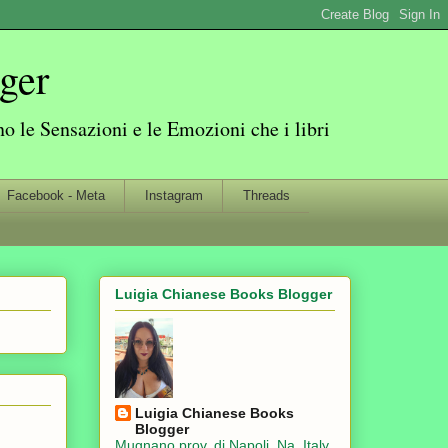
ger
 le Sensazioni e le Emozioni che i libri
Facebook - Meta
Instagram
Threads
Luigia Chianese Books Blogger
Luigia Chianese Books
Blogger
Mugnano prov. di Napoli, Na, Italy