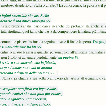
 morboso desiderio di Stella o di altro? La conoscenza, la gelosia e il 
 infatti essenziale che ora Stella
iderasse il suo unico sostegno.>>.
na vera e propria
analisi psicologica, neanche dei protagonisti,
anche se 
utti strutturati quel tanto che basta da comprendere la natura più intim
Da pagi
 è comunque piacevolissima da seguire; invece il finale è aperto.
 E naturalmente ho lui.>>.
sentire o al suo legarsi a qualche personaggio: all’amicizia psichiatrica
e non è solo lei ad amare perdutamente,
da pagina 93:
si stava convincendo che la fiducia,
ranza e l’amore sono tali in quanto
rescono a dispetto della ragione.>>.
Stella e psichiatra a sua volta o all’uxoricida, artista affascinante e c
 semplice: non farlo era impossibile.
quando capisci che non puoi più evitare,
viare, o ignorare una necessità,
io cessa di essere un deterrente.>>.