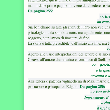
ma fin dalle prime pagine mi viene da chiedere se sia
Da pagina 255
:
<< Era
mi cons
Sia ben chiaro su tutti gli attori del libro non vi è u
psicologico fa da sfondo a tutto, ma ugualmente sono t
soggetto, è un lavoro di limatura, di fino.
La storia è tutta prevedibile, dall’inizio alla fine, ma
<<
Aperto alle varie interpretazioni del lettore e al suo 
Cleave, all’amore drammatico e romantico di Stella, 
<<…perché 
e la spe
nascono e sc
Alla tenera e patetica vigliaccheria di Max, marito di 
Da pagina 250:
persuasore e psicopatico Edgard.
<< Era molto
Impensabile.
E 
o rin
il risch