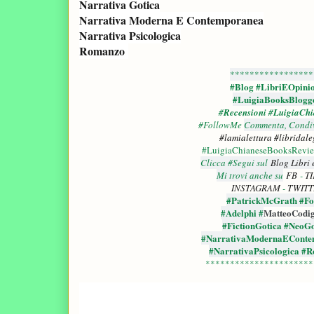
Narrativa Gotica
Narrativa Moderna E Contemporanea
Narrativa Psicologica
Romanzo
*****************
#Blog #LibriEOpini
#LuigiaBooksBlogg
#Recensioni
#LuigiaChi
#FollowMe
Commenta, Condivi
#lamialettura
#libridale
#LuigiaChianeseBooksRevi
Clicca #Segui sul
Blog Libri 
Mi trovi anche su
FB
-
T
INSTAGRAM
-
TWITT
#PatrickMcGrath #Fol
#Adelphi #
MatteoCodi
#FictionGotica #NeoGo
#NarrativaModernaEConte
#NarrativaPsicologica #
**********************