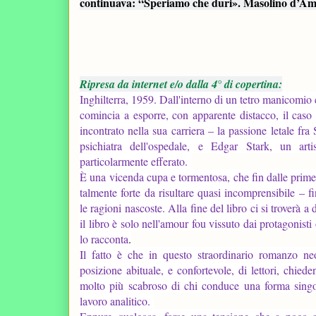
continuava: “Speriamo che duri». Masolino d’Am
Ripresa da internet e/o dalla 4° di copertina:
Inghilterra, 1959. Dall'interno di un tetro manicomio 
comincia a esporre, con apparente distacco, il caso 
incontrato nella sua carriera – la passione letale fra
psichiatra dell'ospedale, e Edgar Stark, un art
particolarmente efferato.
È una vicenda cupa e tormentosa, che fin dalle prime 
talmente forte da risultare quasi incomprensibile – 
le ragioni nascoste. Alla fine del libro ci si troverà a
il libro è solo nell'amour fou vissuto dai protagonisti
lo racconta
.
Il fatto è che in questo straordinario romanzo n
posizione abituale, e confortevole, di lettori, chiede
molto più scabroso di chi conduce una forma singol
lavoro analitico.