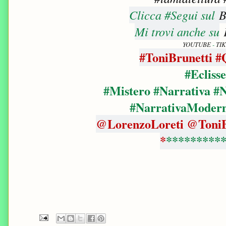
Clicca #Segui sul
B
Mi trovi anche su
YOUTUBE
-
TI
#ToniBrunetti 
#Ecliss
#Mistero #Narrativa #N
#NarrativaModer
@LorenzoLoreti @ToniBr
*
*********