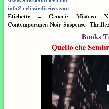
www.eclissieditrice.com
info@eclissieditrice.com
Etichette – Generi:
Mistero
N
Contemporanea
Noir
Suspense
Thrille
Books T
Quello che Semb