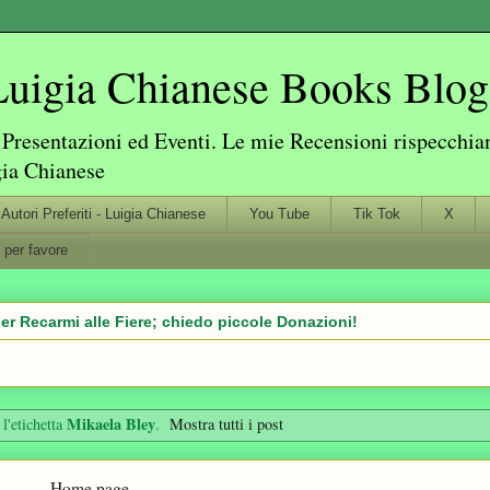
igia Chianese Books Blog
resentazioni ed Eventi. Le mie Recensioni rispecchiano
gia Chianese
Autori Preferiti - Luigia Chianese
You Tube
Tik Tok
X
 per favore
er Recarmi alle Fiere; chiedo piccole Donazioni!
Mikaela Bley
l'etichetta
.
Mostra tutti i post
Home page