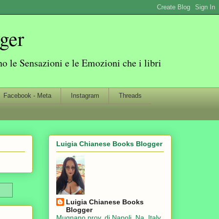
ger
 le Sensazioni e le Emozioni che i libri
Facebook - Meta
Instagram
Threads
Luigia Chianese Books Blogger
Luigia Chianese Books
Blogger
Mugnano prov. di Napoli, Na, Italy