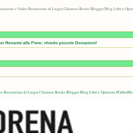
censione e Video Recensione di Luigia Chianese Books Blogger Blog Libri e Opin
er Recarmi alle Fiere; chiedo piccole Donazioni!
eo Recensione di Luigia Chianese Books Blogger Blog Libri e Opinioni #GiftedBo