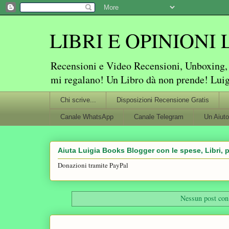
LIBRI E OPINIONI Lu
Recensioni e Video Recensioni, Unboxing, P
mi regalano! Un Libro dà non prende! Lui
Chi scrive...
Disposizioni Recensione Gratis
Canale WhatsApp
Canale Telegram
Un Aiuto
Aiuta Luigia Books Blogger con le spese, Libri, p
Donazioni tramite PayPal
Nessun post con 