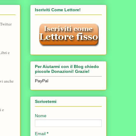
Iscriviti Come Lettore!
Twitter
ibri e
Per Aiutarmi con il Blog chiedo
piccole Donazioni! Grazie!
PayPal
vi anche
Scrivetemi
i e
Nome
Email
*