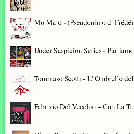
Mo Malø - (Pseudonimo di Frédér
Under Suspicion Series - Parliam
Tommaso Scotti - L' Ombrello del
Fabrizio Del Vecchio – Con La T