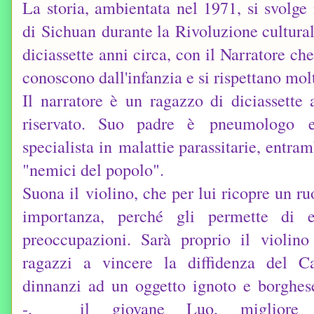
La storia, ambientata nel 1971, si svolg
di
Sichuan
durante la
Rivoluzione cultura
diciassette anni circa, con il Narratore ch
conoscono dall'infanzia e si rispettano molt
Il narratore è un ragazzo di diciassette 
riservato. Suo padre è
pneumologo
e
specialista in
malattie parassitarie
, entram
"nemici del popolo".
Suona il
violino
, che per lui ricopre un r
importanza, perché gli permette di e
preoccupazioni. Sarà proprio il violino
ragazzi a vincere la diffidenza del C
dinnanzi ad un oggetto ignoto e borghese
-, il giovane Luo, migliore 