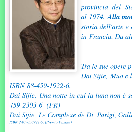
provincia del
Si
al
1974
.
Alla mo
storia dell'arte e
in
Francia
. Da al
Tra le sue opere 
Dai Sijie, Muo e 
ISBN
88-459-1922-6
.
Dai Sijie, Una notte in cui la luna non è 
459-2303-6
. (FR)
Dai Sijie, Le Complexe de Di, Parigi, Gal
ISBN
2-07-030921-5
. (
Premio Femina
)