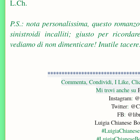
L.Ch.
P.S.: nota personalissima, questo romanzo 
sinistroidi incalliti; giusto per ricord
vediamo di non dimenticare! Inutile tacere
********************************
Commenta, Condividi, I Like, Cli
Mi trovi anche su
Instagram
:
@l
Twitter
:
@Ch
FB
:
@libr
Luigia Chianese B
#LuigiaChianese
#LuigiaChianeseB