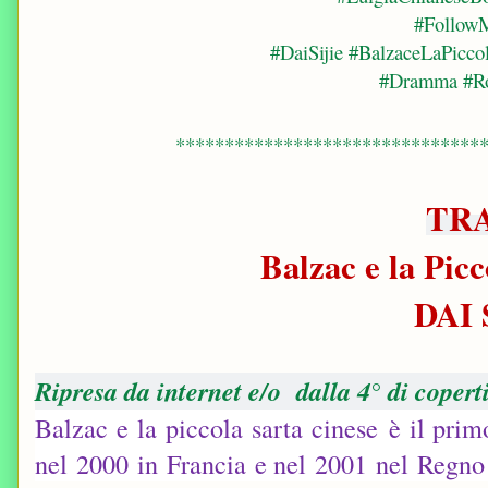
#Follow
#DaiSijie #BalzaceLaPicco
#Dramma #R
*******************************
TR
Balzac e la Pic
DAI 
Ripresa da internet e/o dalla 4° di copert
Balzac e la piccola sarta cinese è il pri
nel
2000
in
Francia
e nel
2001
nel
Regno