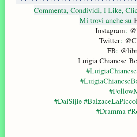
Commenta, Condividi, I Like, Cli
Mi trovi anche su
F
Instagram
:
@l
Twitter
:
@Ch
FB
:
@libr
Luigia Chianese B
#LuigiaChianese
#LuigiaChianeseB
#Follow
#DaiSijie #BalzaceLaPicco
#Dramma #R