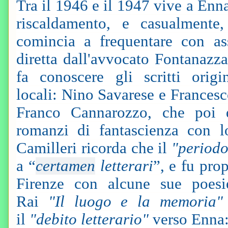
Tra il 1946 e il 1947 vive a Enna
riscaldamento, e casualmente,
comincia a frequentare con as
diretta dall'avvocato Fontanazz
fa conoscere gli scritti origi
locali: Nino Savarese e Frances
Franco Cannarozzo, che poi d
romanzi di fantascienza con 
Camilleri ricorda che il
"periodo
a “
certamen
letterari
”, e fu pro
Firenze con alcune sue poesi
Rai
"Il luogo e la memoria"
il
"debito letterario"
verso Enna