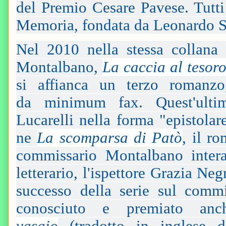
del Premio Cesare Pavese. Tutti
Memoria, fondata da Leonardo S
Nel 2010 nella stessa collana
Montalbano,
La caccia al tesor
si affianca un terzo romanz
da minimum fax. Quest'ulti
Lucarelli nella forma "epistola
ne
La scomparsa di Patò
, il r
commissario Montalbano intera
letterario, l'ispettore Grazia Ne
successo della serie sul commi
conosciuto e premiato anc
vasaio
(tradotto in inglese da