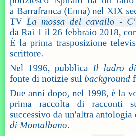
poliziesco ispirato da un fatt
a Barrafranca (Enna) nel XIX seco
TV
La mossa del cavallo - C'
da Rai 1 il 26 febbraio 2018, c
È la prima trasposizione televi
scrittore.
Nel 1996, pubblica
Il ladro d
fonte di notizie sul
background
f
Due anni dopo, nel 1998, è la v
prima raccolta di racconti s
successivo da un'altra antologia 
di Montalbano
.