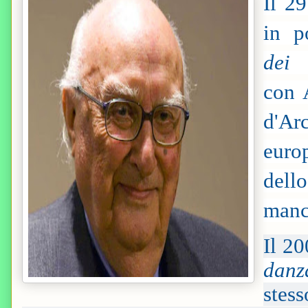
Il 2
in p
dei
con 
d'Arc
euro
dell
manca
Il 2
danz
stes