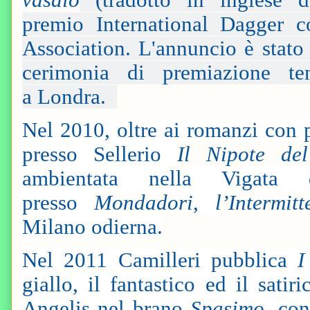
premio International Dagger co
Association. L'annuncio è stato 
cerimonia di premiazione t
a Londra.
Nel 2010, oltre ai romanzi con
presso Sellerio
Il Nipote de
ambientata nella Vigata 
presso
Mondadori
,
l’Intermitt
Milano odierna.
Nel 2011 Camilleri pubblica
I
giallo, il fantastico ed il sat
Angelis nel brano
Spasimo
, con