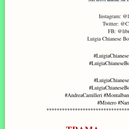
Instagram
:
@l
Twitter
:
@Ch
FB
:
@libr
Luigia Chianese B
#LuigiaChianese
#LuigiaChianeseB
#LuigiaChianese
#LuigiaChianeseB
#AndreaCamilleri #Montalban
#Mistero #Narr
*******************************