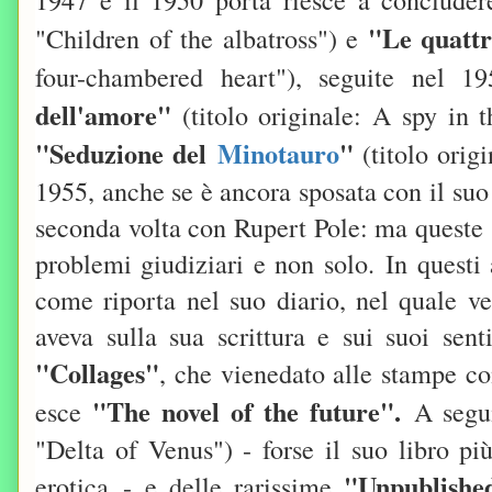
"Le quattr
"Children of the albatross") e
four-chambered heart"), seguite nel 
dell'amore"
(titolo originale: A spy in 
"Seduzione del
Minotauro
"
(titolo orig
1955, anche se è ancora sposata con il suo
seconda volta con Rupert Pole: ma queste 
problemi giudiziari e non solo.
In questi
come riporta nel suo diario, nel quale ven
aveva sulla sua scrittura e sui suoi sen
"Collages"
, che vienedato alle stampe co
"The novel of the future".
esce
A segu
"Delta of Venus") - forse il suo libro pi
"Unpublished
erotica
- e delle rarissime