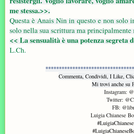
resistergli. Voglio lavorare, voglio ama
me stessa.>>.
Questa è Anais Nin in questo e non solo in
solo nella sua scrittura ma principalmente 
<< La sensualità è una potenza segreta 
L.Ch.
********************************
Commenta, Condividi, I Like, Cli
Mi trovi anche su
Instagram
:
@l
Twitter
:
@Ch
FB
:
@libr
Luigia Chianese B
#LuigiaChianese
#LuigiaChianeseB