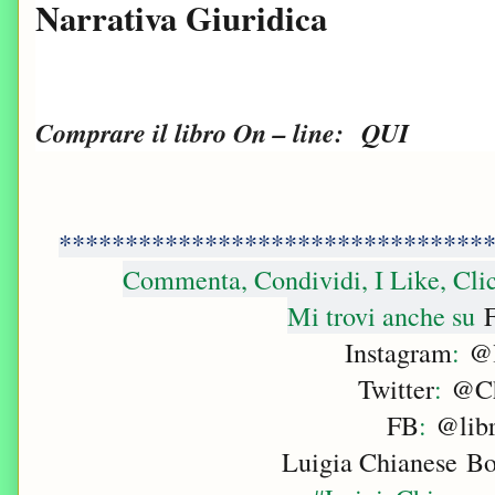
Narrativa Giuridica
Comprare il libro On – line:
QUI
********************************
Commenta, Condividi, I Like, Cli
Mi trovi anche su
F
Instagram
:
@l
Twitter
:
@Ch
FB
:
@libr
Luigia Chianese B