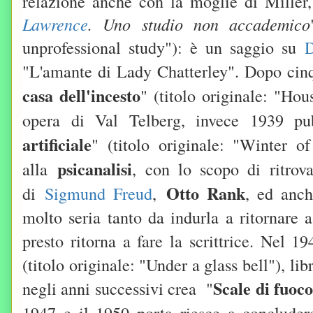
relazione anche con la moglie di Miller,
Lawrence
. Uno studio non accademico
unprofessional study"): è un saggio su
"L'amante di Lady Chatterley". Dopo cinq
casa dell'incesto
" (titolo originale: "Ho
opera di Val Telberg, invece 1939 pub
artificiale
" (titolo originale: "Winter of
psicanalisi
alla
, con lo scopo di ritrova
Otto Rank
di
Sigmund Freud
,
, ed anch
molto seria tanto da indurla a ritornare
presto ritorna a fare la scrittrice. Nel 1
(titolo originale: "Under a glass bell"), l
Scale di fuoc
negli anni successivi crea
"
1947 e il 1950 porta riesce a concluder