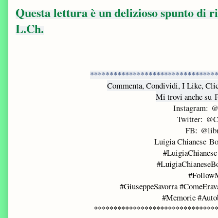
Questa lettura è un delizioso spunto di ri
L.Ch.
********************************
Commenta, Condividi, I Like, Cli
Mi trovi anche su
F
Instagram
:
@
Twitter
:
@Ch
FB
:
@libr
Luigia Chianese B
#LuigiaChianese
#LuigiaChianeseB
#Follow
#GiuseppeSavorra #ComeErava
#Memorie #Autob
*******************************