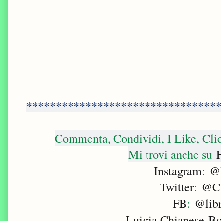
********************************
Commenta, Condividi, I Like, Cli
Mi trovi anche su
F
Instagram
:
@l
Twitter
:
@Ch
FB
:
@libr
Luigia Chianese B