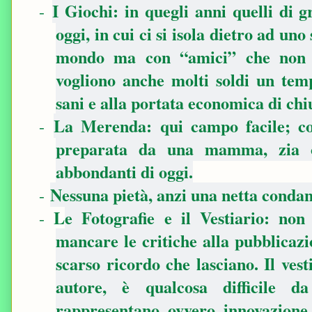
I Giochi: in quegli anni quelli di g
-
oggi, in cui ci si isola dietro ad u
mondo ma con “amici” che non s
vogliono anche molti soldi un temp
sani e alla portata economica di ch
La Merenda: qui campo facile; co
-
preparata da una mamma, zia o
abbondanti di oggi.
Nessuna pietà, anzi una netta conda
-
L
e Fotografie e il Vestiario: non
-
mancare le critiche alla pubblicazio
scarso ricordo che lasciano. Il vest
autore, è qualcosa difficile d
rappresentano, ovvero, innovazione e