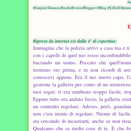
Ne
#LuigiaChianeseBooksReviewBlogger #Blog #LibriEOpini
U
Ripresa da internet e/o dalla 4° di copertina:
Immagina che la polizia arrivi a casa tua e ti 
con i capelli di quel tuo rosso inconfondibile,
baciando un uomo. Peccato che quell'uomo
trentuno ore prima, e tu non ricordi di ave
conoscevi appena. Era il tuo nuovo capo, l'
gestione la galleria per conto di un misterioso
tuoi sogni: ti era sembrato troppo facile, tr
Eppure tutto era andato liscio, la galleria esi
un contratto regolare. Adesso, però, guardan
non c'era niente di regolare. Niente di facil
sta cercando di incastrarti, anche se non rie
Qualcuno che sa molte cose di te. E che for