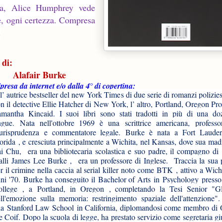
ra, Alice Humphrey vede
te, ogni certezza. Compresa
.
di:
Alafair Burke
presa da internet e/o dalla 4° di copertina:
l’ autrice bestseller del new York Times di due serie di romanzi polizie
n il detective Ellie Hatcher di New York, l’ altro, Portland, Oregon Pr
mantha Kincaid. I suoi libri sono stati tradotti in più di una do
ngue. Nata nell'ottobre 1969 è una scrittrice americana, professo
iurisprudenza e commentatore legale. Burke è nata a Fort Lauder
orida , e cresciuta principalmente a Wichita, nel Kansas, dove sua mad
i Chu, era una bibliotecaria scolastica e suo padre, il compagno di
alli James Lee Burke , era un professore di Inglese. Traccia la sua 
r il crimine nella caccia al serial killer noto come BTK , attivo a Wich
ni '70. Burke ha conseguito il Bachelor of Arts in Psychology presso
ollege , a Portland, in Oregon , completando la Tesi Senior "Gli
ll'emozione sulla memoria: restringimento spaziale dell'attenzion
la Stanford Law School in California, diplomandosi come membro di 
e Coif. Dopo la scuola di legge, ha prestato servizio come segretaria gi