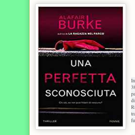
In
38
pa
di
R
tr
fu