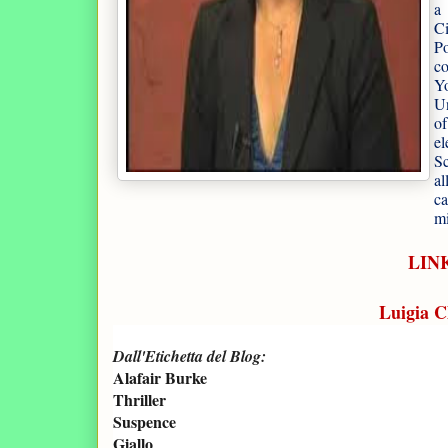
a 
C
Po
co
Yo
Un
of
e
Sc
al
c
mi
LINK
Luigia C
Dall'Etichetta del Blog:
Alafair Burke
Thriller
Suspence
Giallo