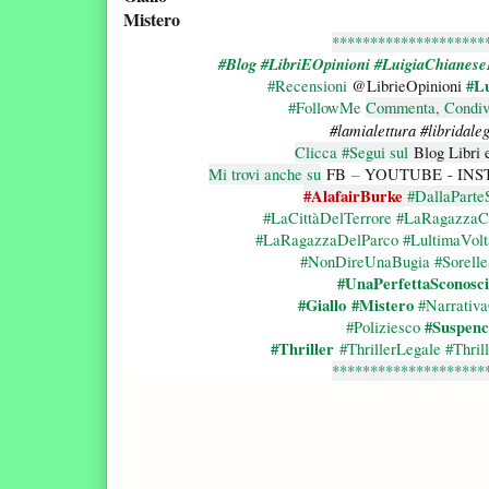
Mistero
********************
#Blog #LibriEOpinioni #LuigiaChianes
#Lu
#Recensioni
@LibrieOpinioni
#FollowMe
Commenta, Condivi
#lamialettura
#libridale
Clicca #Segui sul
Blog Libri 
Mi trovi anche su
FB
–
YOUTUBE
- IN
#AlafairBurke
#DallaParte
#LaCittàDelTerrore #LaRagazza
#LaRagazzaDelParco #LultimaVol
#NonDireUnaBugia #Sorelle
#UnaPerfettaSconosc
#Giallo #Mistero
#Narrativa
#Suspenc
#Poliziesco
#Thriller
#ThrillerLegale #Thrill
********************