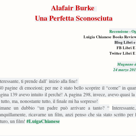
Alafair Burke
Una Perfetta Sconosciuta
Recensione - Op
Luigia Chianese Books Revie
Blog Libri e
FB Libri E
Twitter Libri E
Mugnano d
24 marzo 201
teressante, ti prende dall’ inizio alla fine!
0 pagine di emozioni; per me è stato bello scoprire il “come” in quan
gina 139 avevo intuito il perché! A pagina 298, invece, avevo quasi la
 tutto, ma, nonostante tutto, il finale mi ha sorpreso!
imane un dubbio “un padre può arrivare a tanto? “
Interessante
anquillamente, ricavarne un film, anzi penso che sia stato scritto per 
#LuigaChianese
turo, un film!