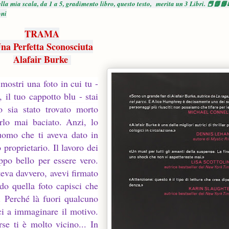
lla mia scala, da 1 a 5, gradimento libro, questo testo,
merita un 3 Libri. 📕📗
oni
TRAMA
na Perfetta Sconosciuta
Alafair Burke
mostri una foto in cui tu -
 il tuo cappotto blu - stai
 sia stato trovato morto
rlo mai baciato. Anzi, lo
uomo che ti aveva dato in
 proprietario. Il lavoro dei
oppo bello per essere vero.
steva davvero, avevi firmato
do quella foto capisci che
e. Perché là fuori qualcuno
sci a immaginare il motivo.
se ti è molto vicino... In