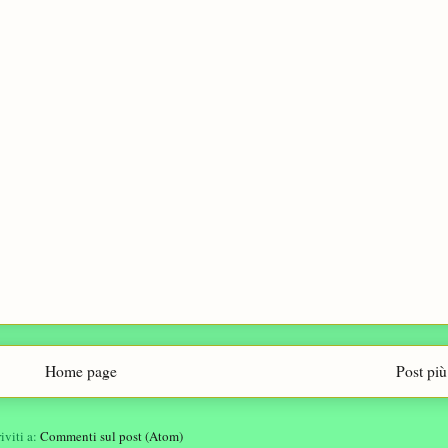
Home page
Post più
riviti a:
Commenti sul post (Atom)