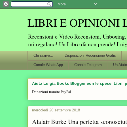
LIBRI E OPINIONI Lu
Recensioni e Video Recensioni, Unboxing, P
mi regalano! Un Libro dà non prende! Lui
Chi scrive...
Disposizioni Recensione Gratis
Canale WhatsApp
Canale Telegram
Un Aiuto
Aiuta Luigia Books Blogger con le spese, Libri, p
Donazioni tramite PayPal
mercoledì 26 settembre 2018
Alafair Burke Una perfetta sconosciu