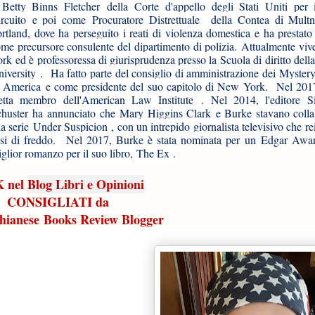
Betty Binns Fletcher della Corte d'appello degli Stati Uniti per
ircuito e poi come Procuratore Distrettuale della Contea di Mul
rtland, dove ha perseguito i reati di violenza domestica e ha prestato
me precursore consulente del dipartimento di polizia. Attualmente vi
rk ed è professoressa di giurisprudenza presso la Scuola di diritto dell
iversity . Ha fatto parte del consiglio di amministrazione dei Mystery
 America e come presidente del suo capitolo di New York. Nel 2017
letta membro dell'American Law Institute . Nel 2014, l'editore
huster ha annunciato che Mary Higgins Clark e Burke stavano coll
la serie Under Suspicion , con un intrepido giornalista televisivo che re
asi di freddo. Nel 2017, Burke è stata nominata per un Edgar Aw
glior romanzo per il suo libro, The Ex .
 nel
Blog Libri e Opinioni
CONSIGLIATI da
hianese Books Review Blogger