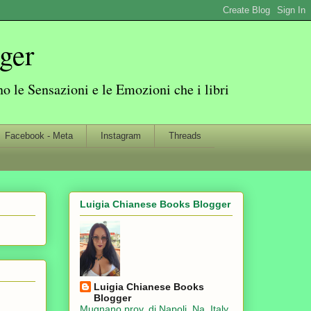
ger
 le Sensazioni e le Emozioni che i libri
Facebook - Meta
Instagram
Threads
Luigia Chianese Books Blogger
Luigia Chianese Books
Blogger
Mugnano prov. di Napoli, Na, Italy