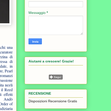
Messaggio
*
schi: una
ocuratore
zzina di
ressa di
Aiutami a crescere! Grazie!
dale, in
re, Pearl
 romanzi
passione
ita negli
 il Reed
RECENSIONE
 effetti
e". Andò
Disposizioni Recensione Gratis
Order of
udiziaria