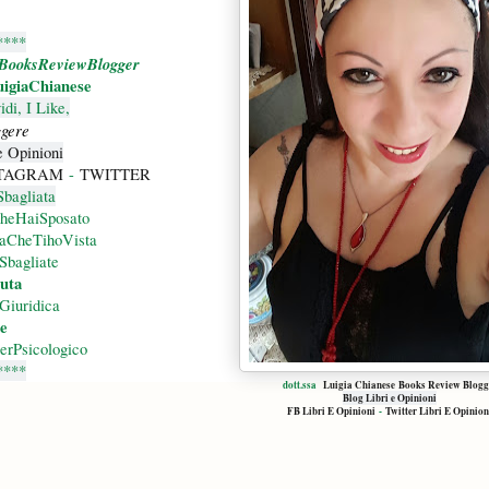
****
eBooksReviewBlogger
igiaChianese
di, I Like,
ggere
e Opinioni
STAGRAM
-
TWITTER
Sbagliata
CheHaiSposato
taCheTihoVista
Sbagliate
iuta
Giuridica
e
erPsicologico
****
dott.ssa
Luigia Chianese Books Review Blogg
Blog Libri e Opinioni
FB Libri E Opinioni
-
Twitter Libri E Opinion