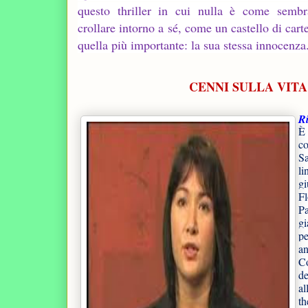
questo thriller in cui nulla è come semb
crollare intorno a sé, come un castello di car
quella più importante: la sua stessa innocenza
CENNI SULLA VITA 
Ri
È 
co
Sa
li
g
Fl
Pa
gi
pe
an
C
de
al
th