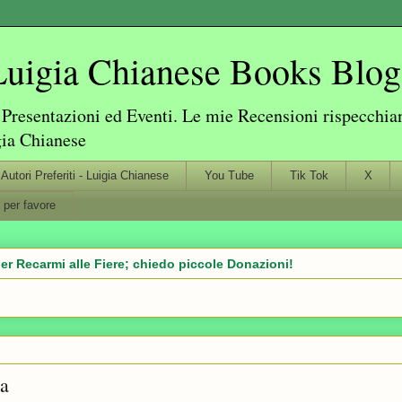
igia Chianese Books Blog
resentazioni ed Eventi. Le mie Recensioni rispecchiano
gia Chianese
Autori Preferiti - Luigia Chianese
You Tube
Tik Tok
X
 per favore
er Recarmi alle Fiere; chiedo piccole Donazioni!
ta