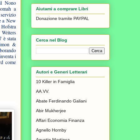
 il Nono
tnomah a
Aiutami a comprare Libri
 servizio
Donazione tramite PAYPAL
ve a New
a Hofstra
 Writers
 è stata
Cerca nel Blog
 Simon &
aborando
inventa i
ard come
Autori e Generi Letterari
10 Killer in Famiglia
AA.VV.
Abate Ferdinando Galiani
Abir Mukherjee
Affari Economia Finanza
Agnello Hornby
Agustín Martínez