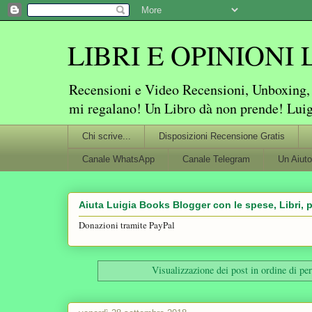
LIBRI E OPINIONI Lu
Recensioni e Video Recensioni, Unboxing, P
mi regalano! Un Libro dà non prende! Lui
Chi scrive...
Disposizioni Recensione Gratis
Canale WhatsApp
Canale Telegram
Un Aiuto
Aiuta Luigia Books Blogger con le spese, Libri, p
Donazioni tramite PayPal
Visualizzazione dei post in ordine di pe