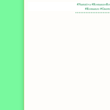
#Narrativa #RomanzoRos
#Romanzo #Guerra 
********************