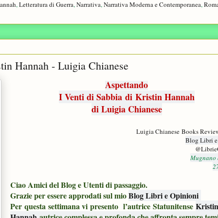
Hannah
,
Letteratura di Guerra
,
Narrativa
,
Narrativa Moderna e Contemporanea
,
Rom
istin Hannah - Luigia Chianese
Aspettando
I Venti di Sabbia
di Kristin Hannah
di Luigia Chianese
Luigia Chianese Books Revie
Blog Libri 
@Librie
Mugnano 
2
Ciao Amici del Blog e Utenti di passaggio.
Grazie per essere approdati sul mio
Blog Libri e Opinioni
Per
questa
settimana vi
presento l’autrice
Statunitense
Kristi
Hannah
autrice complessa e profonda che affronta sempre tem