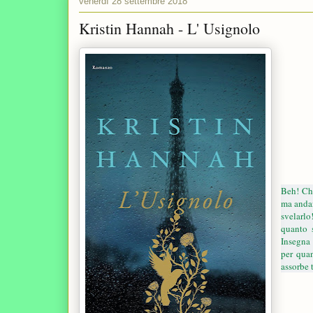
venerdì 28 settembre 2018
Kristin Hannah - L' Usignolo
Beh! Che
ma andan
svelarlo
quanto s
Insegna 
per quan
assorbe 