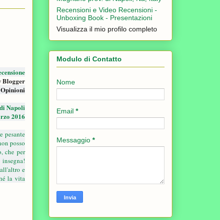
Recensioni e Video Recensioni -
Unboxing Book - Presentazioni
Visualizza il mio profilo completo
Modulo di Contatto
ecensione
w Blogger
Nome
 Opinioni
i Napoli
Email
*
arzo 2016
re pesante
Messaggio
*
(non posso
o, che per
 insegna!
ll'altro e
hé la vita