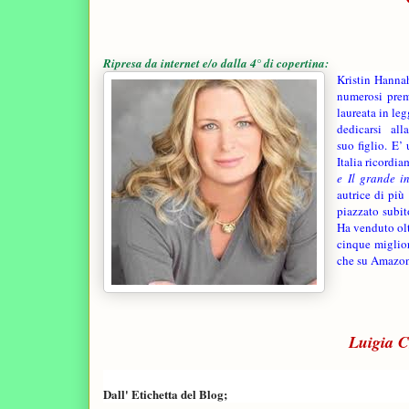
Ripresa da internet e/o dalla 4° di copertina:
Kristin Hann
numerosi prem
laureata in le
dedicarsi alla
suo figlio. E’
Italia ricord
e
Il grande i
autrice di più
piazzato subit
Ha venduto oltr
cinque miglior
che su Amazon 
Luigia C
Dall' Etichetta del Blog;